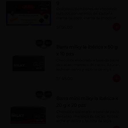
g
Deliciosos Bombones de chocolate 
surtidos con rellenos de: castaña, 
crema de coco, crema de chocolate, 
crema de leche, crema sabor a 
S/ 56.00
menta, barquillo relleno de crema de 
castaña con pasta de cacao, 
confitura de ciruela, mazapán de 
castaña, caramelo blando sabor a 
vainilla, turrón. Cobertura de 
Barra milky la ibérica x 50 g
chocolate: 52% cacao.
x 10 pzs
Chocolate elaborado a base de pasta 
de cacao, manteca de cacao, Azúcar, 
leche en polvo y lecitina de soya. 
Porcentaje de Cacao: 40%.
S/ 49.00
Barra mini milky la ibérica x
20 g x 20 pzs
Chocolate elaborado a base de pasta 
de cacao, manteca de cacao, Azúcar, 
leche en polvo y lecitina de soya. 
Porcentaje de Cacao: 40%.