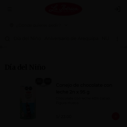
Abrir menu de navegación
Logi
¿Dónde quieres pedir?
Día del Niño
Aniversario de Arequipa
NUEVOS 
Día del Niño
Conejo de chocolate con
leche 2n x 95 g
Chocolate con leche 40% cacao. 
Figura Hueca.
S/ 23.00