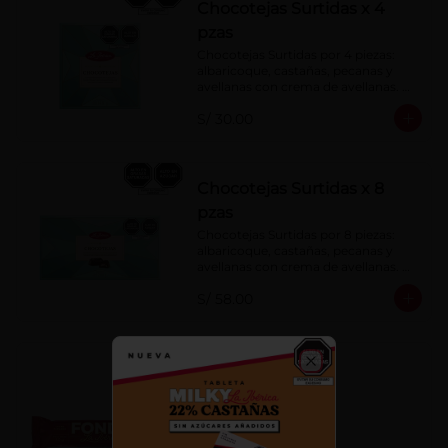
Chocotejas Surtidas x 4
pzas
Chocotejas Surtidas por 4 piezas: 
albaricoque, castañas, pecanas y 
avellanas con crema de avellanas. 
Rellenas con manjar de olla.
S/ 30.00
Chocotejas Surtidas x 8
pzas
Chocotejas Surtidas por 8 piezas: 
albaricoque, castañas, pecanas y 
avellanas con crema de avellanas. 
Rellenas con manjar de olla.
S/ 58.00
Fondy Dark 50 g
Close