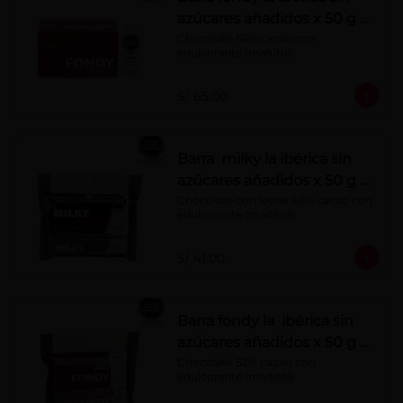
azúcares añadidos x 50 g x
10 pzs
Chocolate 52% cacao con 
edulcorante (maltitol)
S/ 65.00
Barra milky la ibérica sin
azúcares añadidos x 50 g x
6 pzs
Chocolate con leche 40% cacao con 
edulcorante (maltitol).
S/ 41.00
Barra fondy la ibérica sin
azúcares añadidos x 50 g x
6 pzs
Chocolate 52% cacao con 
edulcorante (maltitol)