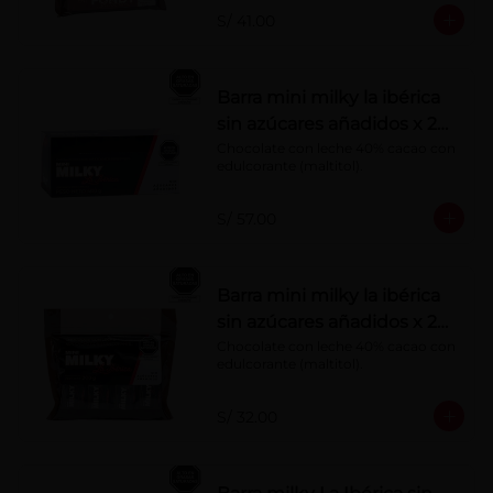
S/ 41.00
Barra mini milky la ibérica
sin azúcares añadidos x 20
g x 20 pzs
Chocolate con leche 40% cacao con 
edulcorante (maltitol).
S/ 57.00
Barra mini milky la ibérica
sin azúcares añadidos x 20
g x 10 pzs
Chocolate con leche 40% cacao con 
edulcorante (maltitol).
S/ 32.00