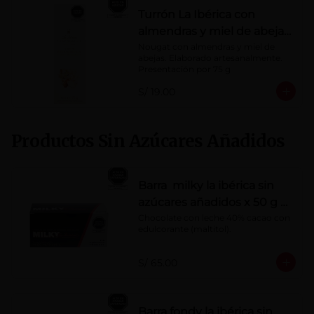
Turrón La Ibérica con
almendras y miel de abeja
x 75g
Nougat con almendras y miel de 
abejas. Elaborado artesanalmente.

Presentación por 75 g
S/ 19.00
Productos Sin Azúcares Añadidos
Barra milky la ibérica sin
azúcares añadidos x 50 g x
10 pzs
Chocolate con leche 40% cacao con 
edulcorante (maltitol).
S/ 65.00
Barra fondy la ibérica sin