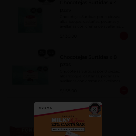
Chocotejas Surtidas x 4
pzas
Chocotejas Surtidas por 4 piezas: 
albaricoque, castañas, pecanas y 
avellanas con crema de avellanas. 
Rellenas con manjar de olla.
S/ 30.00
Chocotejas Surtidas x 8
pzas
Chocotejas Surtidas por 8 piezas: 
albaricoque, castañas, pecanas y 
avellanas con crema de avellanas. 
Rellenas con manjar de olla.
S/ 58.00
Fondy Dark 50 g
Close