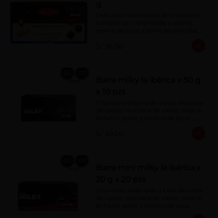
g
Deliciosos Bombones de chocolate 
surtidos con rellenos de: castaña, 
crema de coco, crema de chocolate, 
crema de leche, crema sabor a 
S/ 56.00
menta, barquillo relleno de crema de 
castaña con pasta de cacao, 
confitura de ciruela, mazapán de 
castaña, caramelo blando sabor a 
vainilla, turrón. Cobertura de 
Barra milky la ibérica x 50 g
chocolate: 52% cacao.
x 10 pzs
Chocolate elaborado a base de pasta 
de cacao, manteca de cacao, Azúcar, 
leche en polvo y lecitina de soya. 
Porcentaje de Cacao: 40%.
S/ 49.00
Barra mini milky la ibérica x
20 g x 20 pzs
Chocolate elaborado a base de pasta 
de cacao, manteca de cacao, Azúcar, 
leche en polvo y lecitina de soya. 
Porcentaje de Cacao: 40%.