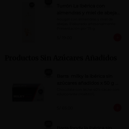
Turrón La Ibérica con
almendras y miel de abeja
x 75g
Nougat con almendras y miel de 
abejas. Elaborado artesanalmente.

Presentación por 75 g
S/ 19.00
Productos Sin Azúcares Añadidos
Barra milky la ibérica sin
azúcares añadidos x 50 g x
10 pzs
Chocolate con leche 40% cacao con 
edulcorante (maltitol).
S/ 65.00
Barra fondy la ibérica sin