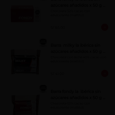
azúcares añadidos x 50 g x
10 pzs
Chocolate 52% cacao con 
edulcorante (maltitol)
S/ 65.00
Barra milky la ibérica sin
azúcares añadidos x 50 g x
6 pzs
Chocolate con leche 40% cacao con 
edulcorante (maltitol).
S/ 41.00
Barra fondy la ibérica sin
azúcares añadidos x 50 g x
6 pzs
Chocolate 52% cacao con 
edulcorante (maltitol)