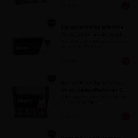
S/ 41.00
Barra mini milky la ibérica
sin azúcares añadidos x 20
g x 20 pzs
Chocolate con leche 40% cacao con 
edulcorante (maltitol).
S/ 57.00
Barra mini milky la ibérica
sin azúcares añadidos x 20
g x 10 pzs
Chocolate con leche 40% cacao con 
edulcorante (maltitol).
S/ 32.00