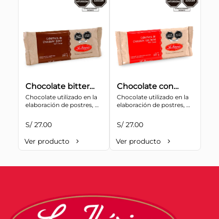
Chocolate bitter
Chocolate con
para cobertura 52%
Chocolate utilizado en la 
leche para
Chocolate utilizado en la 
elaboración de postres, 
elaboración de postres, 
cacao x 200 g
cobertura 40%
tortas, bombones, etc.
tortas, bombones, etc.
cacao x 200 g
S/ 27.00
S/ 27.00
Ver producto
Ver producto