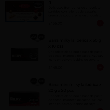
g
Deliciosos Bombones de chocolate 
surtidos con rellenos de: castaña, 
crema de coco, crema de chocolate, 
crema de leche, crema sabor a 
S/ 56.00
menta, barquillo relleno de crema de 
castaña con pasta de cacao, 
confitura de ciruela, mazapán de 
castaña, caramelo blando sabor a 
vainilla, turrón. Cobertura de 
Barra milky la ibérica x 50 g
chocolate: 52% cacao.
x 10 pzs
Chocolate elaborado a base de pasta 
de cacao, manteca de cacao, Azúcar, 
leche en polvo y lecitina de soya. 
Porcentaje de Cacao: 40%.
S/ 49.00
Barra mini milky la ibérica x
20 g x 20 pzs
Chocolate elaborado a base de pasta 
de cacao, manteca de cacao, Azúcar, 
leche en polvo y lecitina de soya. 
Porcentaje de Cacao: 40%.