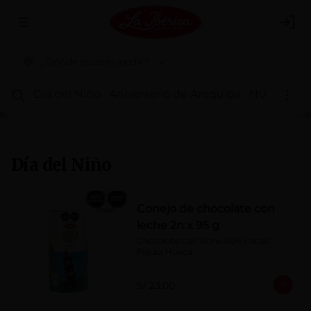
Abrir menu de navegación
Logi
¿Dónde quieres pedir?
Día del Niño
Aniversario de Arequipa
NUEVOS 
Día del Niño
Conejo de chocolate con
leche 2n x 95 g
Chocolate con leche 40% cacao. 
Figura Hueca.
S/ 23.00