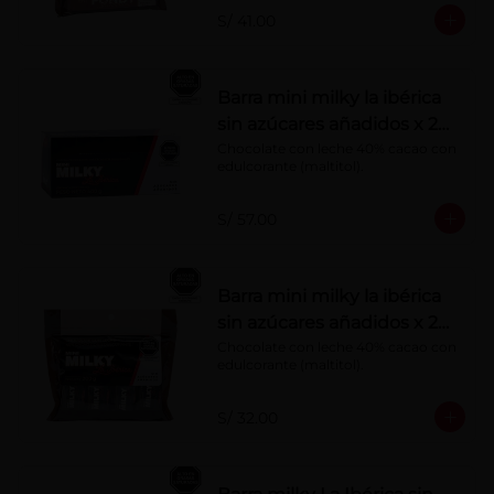
S/ 41.00
Barra mini milky la ibérica
sin azúcares añadidos x 20
g x 20 pzs
Chocolate con leche 40% cacao con 
edulcorante (maltitol).
S/ 57.00
Barra mini milky la ibérica
sin azúcares añadidos x 20
g x 10 pzs
Chocolate con leche 40% cacao con 
edulcorante (maltitol).
S/ 32.00