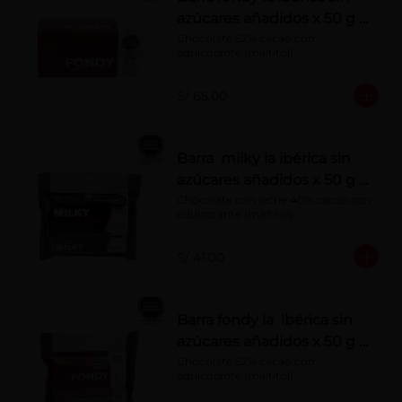
azúcares añadidos x 50 g x
10 pzs
Chocolate 52% cacao con 
edulcorante (maltitol)
S/ 65.00
Barra milky la ibérica sin
azúcares añadidos x 50 g x
6 pzs
Chocolate con leche 40% cacao con 
edulcorante (maltitol).
S/ 41.00
Barra fondy la ibérica sin
azúcares añadidos x 50 g x
6 pzs
Chocolate 52% cacao con 
edulcorante (maltitol)