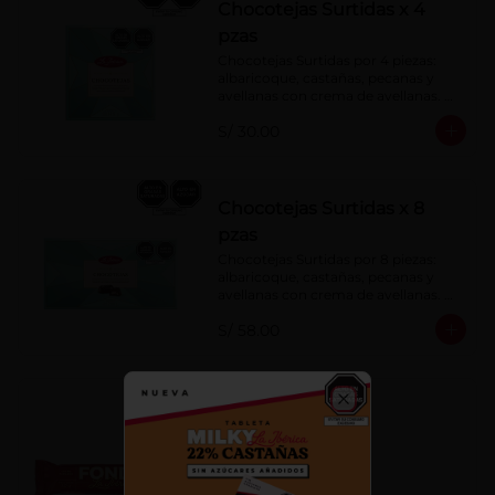
Chocotejas Surtidas x 4
pzas
Chocotejas Surtidas por 4 piezas: 
albaricoque, castañas, pecanas y 
avellanas con crema de avellanas. 
Rellenas con manjar de olla.
S/ 30.00
Chocotejas Surtidas x 8
pzas
Chocotejas Surtidas por 8 piezas: 
albaricoque, castañas, pecanas y 
avellanas con crema de avellanas. 
Rellenas con manjar de olla.
S/ 58.00
Fondy Dark 50 g
Close