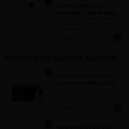
Turrón La Ibérica con
almendras y miel de abeja
x 75g
Nougat con almendras y miel de 
abejas. Elaborado artesanalmente.

Presentación por 75 g
S/ 19.00
Productos Sin Azúcares Añadidos
Barra milky la ibérica sin
azúcares añadidos x 50 g x
10 pzs
Chocolate con leche 40% cacao con 
edulcorante (maltitol).
S/ 65.00
Barra fondy la ibérica sin