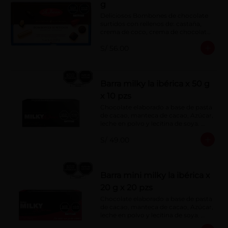
g
Deliciosos Bombones de chocolate 
surtidos con rellenos de: castaña, 
crema de coco, crema de chocolate, 
crema de leche, crema sabor a 
S/ 56.00
menta, barquillo relleno de crema de 
castaña con pasta de cacao, 
confitura de ciruela, mazapán de 
castaña, caramelo blando sabor a 
vainilla, turrón. Cobertura de 
Barra milky la ibérica x 50 g
chocolate: 52% cacao.
x 10 pzs
Chocolate elaborado a base de pasta 
de cacao, manteca de cacao, Azúcar, 
leche en polvo y lecitina de soya. 
Porcentaje de Cacao: 40%.
S/ 49.00
Barra mini milky la ibérica x
20 g x 20 pzs
Chocolate elaborado a base de pasta 
de cacao, manteca de cacao, Azúcar, 
leche en polvo y lecitina de soya. 
Porcentaje de Cacao: 40%.