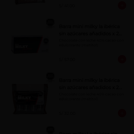
S/ 41.00
Barra mini milky la ibérica
sin azúcares añadidos x 20
g x 20 pzs
Chocolate con leche 40% cacao con 
edulcorante (maltitol).
S/ 57.00
Barra mini milky la ibérica
sin azúcares añadidos x 20
g x 10 pzs
Chocolate con leche 40% cacao con 
edulcorante (maltitol).
S/ 32.00