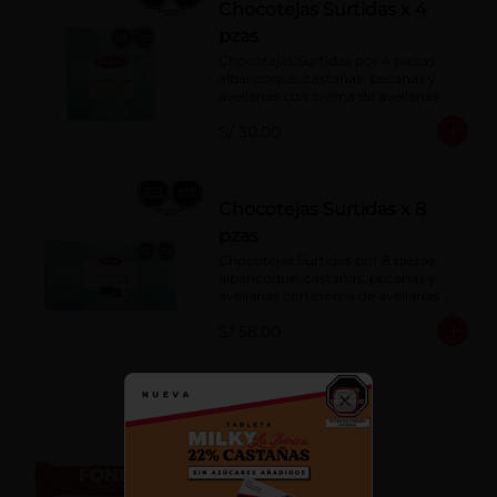
Chocotejas Surtidas x 4
pzas
Chocotejas Surtidas por 4 piezas: 
albaricoque, castañas, pecanas y 
avellanas con crema de avellanas. 
Rellenas con manjar de olla.
S/ 30.00
Chocotejas Surtidas x 8
pzas
Chocotejas Surtidas por 8 piezas: 
albaricoque, castañas, pecanas y 
avellanas con crema de avellanas. 
Rellenas con manjar de olla.
S/ 58.00
Fondy Dark 50 g
Close