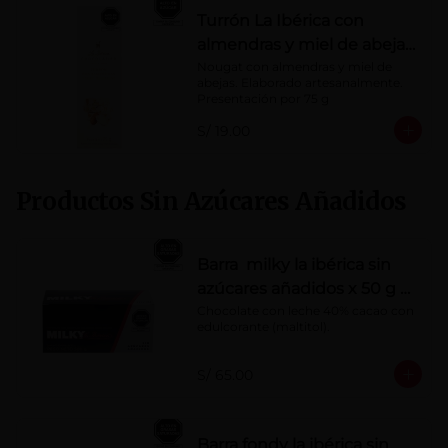
Turrón La Ibérica con
almendras y miel de abeja
x 75g
Nougat con almendras y miel de 
abejas. Elaborado artesanalmente.

Presentación por 75 g
S/ 19.00
Productos Sin Azúcares Añadidos
Barra milky la ibérica sin
azúcares añadidos x 50 g x
10 pzs
Chocolate con leche 40% cacao con 
edulcorante (maltitol).
S/ 65.00
Barra fondy la ibérica sin