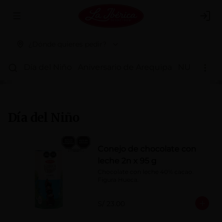
Abrir menu de navegación
Logi
¿Dónde quieres pedir?
Día del Niño
Aniversario de Arequipa
NUEVOS 
Día del Niño
Conejo de chocolate con
leche 2n x 95 g
Chocolate con leche 40% cacao. 
Figura Hueca.
S/ 23.00