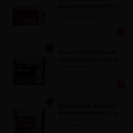
azúcares añadidos x 50 g x
10 pzs
Chocolate 52% cacao con 
edulcorante (maltitol)
S/ 65.00
Barra milky la ibérica sin
azúcares añadidos x 50 g x
6 pzs
Chocolate con leche 40% cacao con 
edulcorante (maltitol).
S/ 41.00
Barra fondy la ibérica sin
azúcares añadidos x 50 g x
6 pzs
Chocolate 52% cacao con 
edulcorante (maltitol)