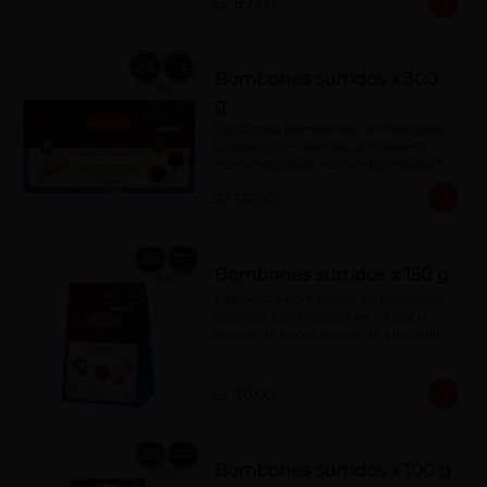
S/ 89.00
menta, barquillo relleno de crema de 
castaña con pasta de cacao, 
confitura de ciruela, mazapán de 
castaña, caramelo blando sabor a 
vainilla, turrón. Cobertura de 
Bombones surtidos x 300
chocolate: 52% cacao.
g
Deliciosos Bombones de chocolate 
surtidos con rellenos de: castaña, 
crema de coco, crema de chocolate, 
crema de leche, crema sabor a 
S/ 56.00
menta, barquillo relleno de crema de 
castaña con pasta de cacao, 
confitura de ciruela, mazapán de 
castaña, caramelo blando sabor a 
vainilla, turrón. Cobertura de 
Bombones surtidos x 150 g
chocolate: 52% cacao.
Deliciosos Bombones de chocolate 
surtidos con rellenos de: castaña, 
crema de coco, crema de chocolate, 
crema de leche, crema sabor a 
menta, barquillo relleno de crema de 
castaña con pasta de cacao, 
S/ 30.00
confitura de ciruela, mazapán de 
castaña, caramelo blando sabor a 
vainilla, turrón. Cobertura de 
chocolate: 52% cacao.
Bombones surtidos x 100 g