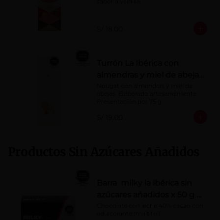
sabor a vainilla.
S/ 18.00
Turrón La Ibérica con
almendras y miel de abeja
x 75g
Nougat con almendras y miel de 
abejas. Elaborado artesanalmente.

Presentación por 75 g
S/ 19.00
Productos Sin Azúcares Añadidos
Barra milky la ibérica sin
azúcares añadidos x 50 g x
10 pzs
Chocolate con leche 40% cacao con 
edulcorante (maltitol).