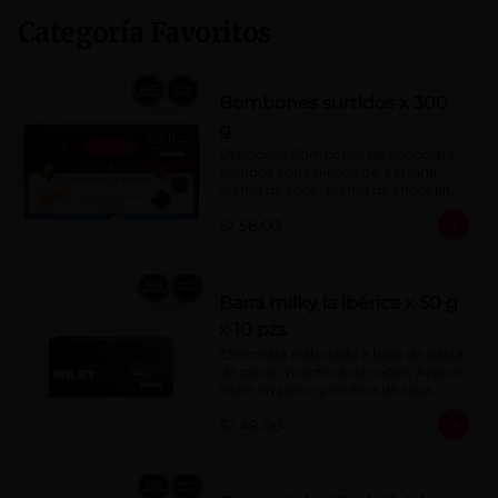
Categoría Favoritos
Bombones surtidos x 300
g
Deliciosos Bombones de chocolate 
surtidos con rellenos de: castaña, 
crema de coco, crema de chocolate, 
crema de leche, crema sabor a 
S/ 56.00
menta, barquillo relleno de crema de 
castaña con pasta de cacao, 
confitura de ciruela, mazapán de 
castaña, caramelo blando sabor a 
vainilla, turrón. Cobertura de 
Barra milky la ibérica x 50 g
chocolate: 52% cacao.
x 10 pzs
Chocolate elaborado a base de pasta 
de cacao, manteca de cacao, Azúcar, 
leche en polvo y lecitina de soya. 
Porcentaje de Cacao: 40%.
S/ 49.00