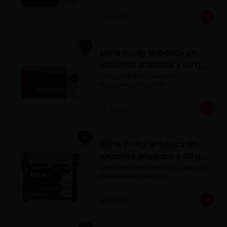
S/ 65.00
Barra fondy la ibérica sin
azúcares añadidos x 50 g x
10 pzs
Chocolate 52% cacao con 
edulcorante (maltitol)
S/ 65.00
Barra milky la ibérica sin
azúcares añadidos x 50 g x
6 pzs
Chocolate con leche 40% cacao con 
edulcorante (maltitol).
S/ 41.00