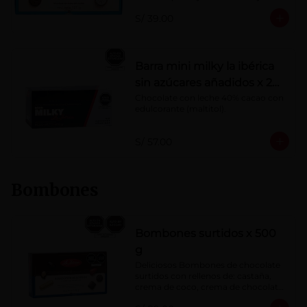
Porcentaje de cacao: 40%
S/ 39.00
Barra mini milky la ibérica
sin azúcares añadidos x 20
g x 20 pzs
Chocolate con leche 40% cacao con 
edulcorante (maltitol).
S/ 57.00
Bombones
Bombones surtidos x 500
g
Deliciosos Bombones de chocolate 
surtidos con rellenos de: castaña, 
crema de coco, crema de chocolate, 
crema de leche, crema sabor a 