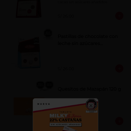
cacao sin azúcares añadidos
S/ 26.00
Pastillas de chocolate con
leche sin azúcares
añadidos
S/ 26.00
Quesitos de Mazapán 120 g
Close
S/ 37.00