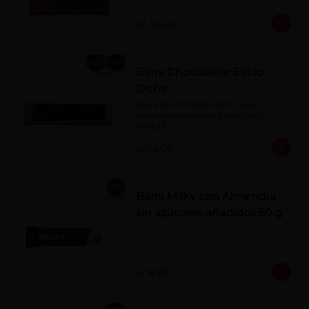
naranja, licor sabor a cereza y whisky 
con café.
S/ 40.00
Barra Chocolatier Estilo
Dubai
Barra de chocolate 52% cacao. 
Rellena de pasta de pistachos y 
kayadif.
S/ 14.00
Barra Milky con Almendra
sin azúcares añadidos 50 g
S/ 8.70