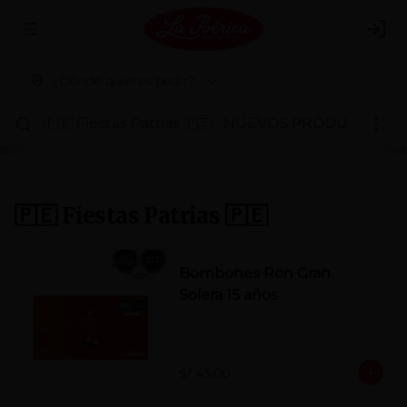
Abrir menu de navegación
Logi
¿Dónde quieres pedir?
🇵🇪 Fiestas Patrias 🇵🇪
NUEVOS PRODUCTOS
P
🇵🇪 Fiestas Patrias 🇵🇪
Bombones Ron Gran
Solera 15 años
S/ 43.00