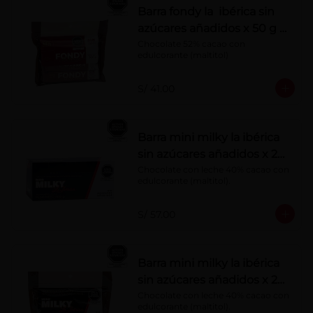
Barra fondy la ibérica sin
azúcares añadidos x 50 g x
6 pzs
Chocolate 52% cacao con 
edulcorante (maltitol)
S/ 41.00
Barra mini milky la ibérica
sin azúcares añadidos x 20
g x 20 pzs
Chocolate con leche 40% cacao con 
edulcorante (maltitol).
S/ 57.00
Barra mini milky la ibérica
sin azúcares añadidos x 20
g x 10 pzs
Chocolate con leche 40% cacao con 
edulcorante (maltitol).