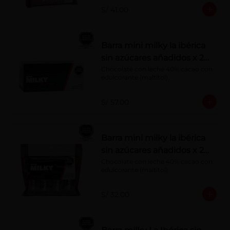
S/ 41.00
Barra mini milky la ibérica
sin azúcares añadidos x 20
g x 20 pzs
Chocolate con leche 40% cacao con 
edulcorante (maltitol).
S/ 57.00
Barra mini milky la ibérica
sin azúcares añadidos x 20
g x 10 pzs
Chocolate con leche 40% cacao con 
edulcorante (maltitol).
S/ 32.00