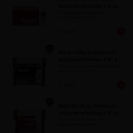
azúcares añadidos x 50 g x
10 pzs
Chocolate 52% cacao con 
edulcorante (maltitol)
S/ 65.00
Barra milky la ibérica sin
azúcares añadidos x 50 g x
6 pzs
Chocolate con leche 40% cacao con 
edulcorante (maltitol).
S/ 41.00
Barra fondy la ibérica sin
azúcares añadidos x 50 g x
6 pzs
Chocolate 52% cacao con 
edulcorante (maltitol)