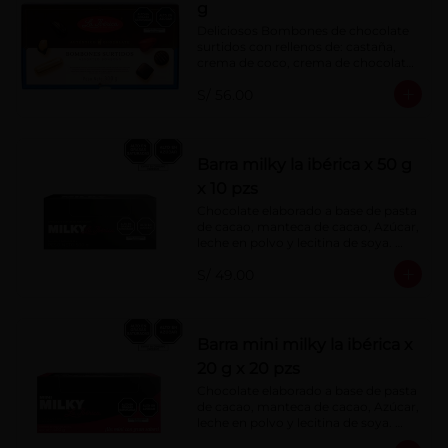
g
Deliciosos Bombones de chocolate 
surtidos con rellenos de: castaña, 
crema de coco, crema de chocolate, 
crema de leche, crema sabor a 
S/ 56.00
menta, barquillo relleno de crema de 
castaña con pasta de cacao, 
confitura de ciruela, mazapán de 
castaña, caramelo blando sabor a 
vainilla, turrón. Cobertura de 
Barra milky la ibérica x 50 g
chocolate: 52% cacao.
x 10 pzs
Chocolate elaborado a base de pasta 
de cacao, manteca de cacao, Azúcar, 
leche en polvo y lecitina de soya. 
Porcentaje de Cacao: 40%.
S/ 49.00
Barra mini milky la ibérica x
20 g x 20 pzs
Chocolate elaborado a base de pasta 
de cacao, manteca de cacao, Azúcar, 
leche en polvo y lecitina de soya. 
Porcentaje de Cacao: 40%.