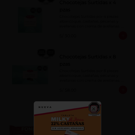
Chocotejas Surtidas x 4
pzas
Chocotejas Surtidas por 4 piezas: 
albaricoque, castañas, pecanas y 
avellanas con crema de avellanas. 
Rellenas con manjar de olla.
S/ 30.00
Chocotejas Surtidas x 8
pzas
Chocotejas Surtidas por 8 piezas: 
albaricoque, castañas, pecanas y 
avellanas con crema de avellanas. 
Rellenas con manjar de olla.
S/ 58.00
Fondy Dark 50 g
Close