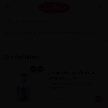
Abrir menu de navegación
Logi
¿Dónde quieres pedir?
Día del Niño
Aniversario de Arequipa
NUEVOS 
Día del Niño
Conejo de chocolate con
leche 2n x 95 g
Chocolate con leche 40% cacao. 
Figura Hueca.
S/ 23.00