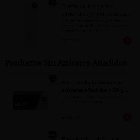
Turrón La Ibérica con
almendras y miel de abeja
x 75g
Nougat con almendras y miel de 
abejas. Elaborado artesanalmente.

Presentación por 75 g
S/ 19.00
Productos Sin Azúcares Añadidos
Barra milky la ibérica sin
azúcares añadidos x 50 g x
10 pzs
Chocolate con leche 40% cacao con 
edulcorante (maltitol).
S/ 65.00
Barra fondy la ibérica sin