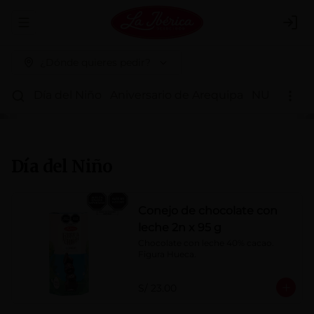
Abrir menu de navegación
Logi
¿Dónde quieres pedir?
Día del Niño
Aniversario de Arequipa
NUEVOS 
Día del Niño
Conejo de chocolate con
leche 2n x 95 g
Chocolate con leche 40% cacao. 
Figura Hueca.
S/ 23.00