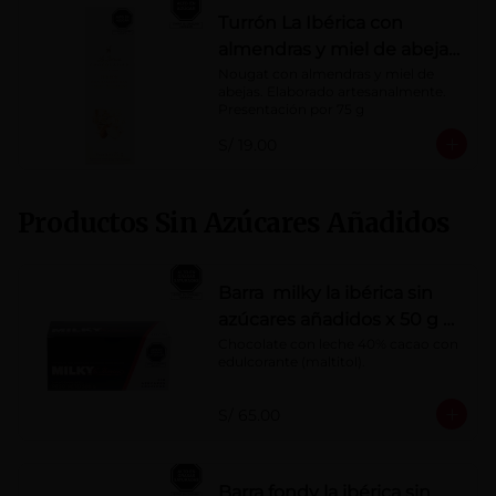
Turrón La Ibérica con
almendras y miel de abeja
x 75g
Nougat con almendras y miel de 
abejas. Elaborado artesanalmente.

Presentación por 75 g
S/ 19.00
Productos Sin Azúcares Añadidos
Barra milky la ibérica sin
azúcares añadidos x 50 g x
10 pzs
Chocolate con leche 40% cacao con 
edulcorante (maltitol).
S/ 65.00
Barra fondy la ibérica sin