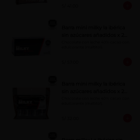
S/ 41.00
Barra mini milky la ibérica
sin azúcares añadidos x 20
g x 20 pzs
Chocolate con leche 40% cacao con 
edulcorante (maltitol).
S/ 57.00
Barra mini milky la ibérica
sin azúcares añadidos x 20
g x 10 pzs
Chocolate con leche 40% cacao con 
edulcorante (maltitol).
S/ 32.00