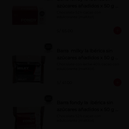
azúcares añadidos x 50 g x
10 pzs
Chocolate 52% cacao con 
edulcorante (maltitol)
S/ 65.00
Barra milky la ibérica sin
azúcares añadidos x 50 g x
6 pzs
Chocolate con leche 40% cacao con 
edulcorante (maltitol).
S/ 41.00
Barra fondy la ibérica sin
azúcares añadidos x 50 g x
6 pzs
Chocolate 52% cacao con 
edulcorante (maltitol)