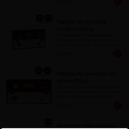
S/ 42.00
Pastillas de chocolate
fondant x 300 g
Chocolate semi dulce (sin leche), 
elaborado a base de pasta de cacao, 
azúcar, manteca de cacao y lecitina 
de soya. Porcentaje de Cacao: 52%
S/ 39.00
Pastillas de chocolate con
leche x 300 g
Chocolate elaborado a base de pasta 
de cacao, manteca de cacao, azúcar, 
leche en polvo y lecitina de soya. 
Porcentaje de cacao: 40%
S/ 39.00
Barra mini milky la ibérica