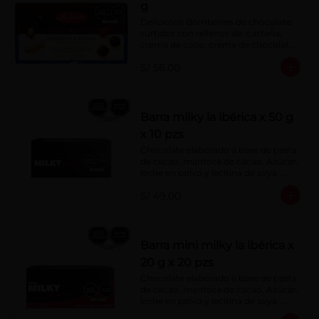
g
Deliciosos Bombones de chocolate 
surtidos con rellenos de: castaña, 
crema de coco, crema de chocolate, 
crema de leche, crema sabor a 
S/ 56.00
menta, barquillo relleno de crema de 
castaña con pasta de cacao, 
confitura de ciruela, mazapán de 
castaña, caramelo blando sabor a 
vainilla, turrón. Cobertura de 
Barra milky la ibérica x 50 g
chocolate: 52% cacao.
x 10 pzs
Chocolate elaborado a base de pasta 
de cacao, manteca de cacao, Azúcar, 
leche en polvo y lecitina de soya. 
Porcentaje de Cacao: 40%.
S/ 49.00
Barra mini milky la ibérica x
20 g x 20 pzs
Chocolate elaborado a base de pasta 
de cacao, manteca de cacao, Azúcar, 
leche en polvo y lecitina de soya. 
Porcentaje de Cacao: 40%.