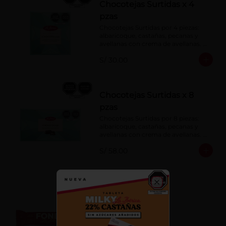
Chocotejas Surtidas x 4
pzas
Chocotejas Surtidas por 4 piezas: 
albaricoque, castañas, pecanas y 
avellanas con crema de avellanas. 
Rellenas con manjar de olla.
S/ 30.00
Chocotejas Surtidas x 8
pzas
Chocotejas Surtidas por 8 piezas: 
albaricoque, castañas, pecanas y 
avellanas con crema de avellanas. 
Rellenas con manjar de olla.
S/ 58.00
Fondy Dark 50 g
Close