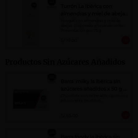
Turrón La Ibérica con
almendras y miel de abeja
x 75g
Nougat con almendras y miel de 
abejas. Elaborado artesanalmente.

Presentación por 75 g
S/ 19.00
Productos Sin Azúcares Añadidos
Barra milky la ibérica sin
azúcares añadidos x 50 g x
10 pzs
Chocolate con leche 40% cacao con 
edulcorante (maltitol).
S/ 65.00
Barra fondy la ibérica sin