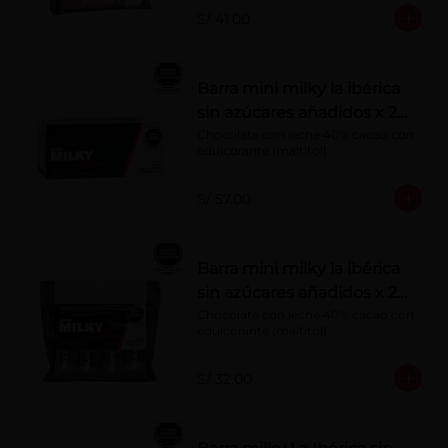
S/ 41.00
Barra mini milky la ibérica
sin azúcares añadidos x 20
g x 20 pzs
Chocolate con leche 40% cacao con 
edulcorante (maltitol).
S/ 57.00
Barra mini milky la ibérica
sin azúcares añadidos x 20
g x 10 pzs
Chocolate con leche 40% cacao con 
edulcorante (maltitol).
S/ 32.00