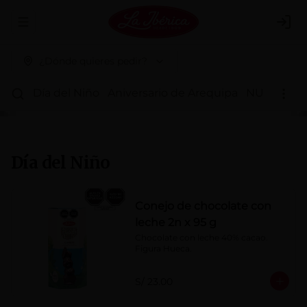
Abrir menu de navegación
Logi
¿Dónde quieres pedir?
Día del Niño
Aniversario de Arequipa
NUEVOS 
Día del Niño
Conejo de chocolate con
leche 2n x 95 g
Chocolate con leche 40% cacao. 
Figura Hueca.
S/ 23.00