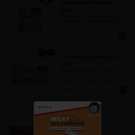
Chocotejas Surtidas x 4
pzas
Chocotejas Surtidas por 4 piezas: 
albaricoque, castañas, pecanas y 
avellanas con crema de avellanas. 
Rellenas con manjar de olla.
S/ 30.00
Chocotejas Surtidas x 8
pzas
Chocotejas Surtidas por 8 piezas: 
albaricoque, castañas, pecanas y 
avellanas con crema de avellanas. 
Rellenas con manjar de olla.
S/ 58.00
Fondy Dark 50 g
Close