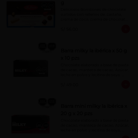
g
Deliciosos Bombones de chocolate 
surtidos con rellenos de: castaña, 
crema de coco, crema de chocolate, 
crema de leche, crema sabor a 
S/ 56.00
menta, barquillo relleno de crema de 
castaña con pasta de cacao, 
confitura de ciruela, mazapán de 
castaña, caramelo blando sabor a 
vainilla, turrón. Cobertura de 
Barra milky la ibérica x 50 g
chocolate: 52% cacao.
x 10 pzs
Chocolate elaborado a base de pasta 
de cacao, manteca de cacao, Azúcar, 
leche en polvo y lecitina de soya. 
Porcentaje de Cacao: 40%.
S/ 49.00
Barra mini milky la ibérica x
20 g x 20 pzs
Chocolate elaborado a base de pasta 
de cacao, manteca de cacao, Azúcar, 
leche en polvo y lecitina de soya. 
Porcentaje de Cacao: 40%.