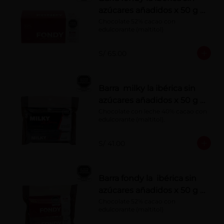
azúcares añadidos x 50 g x
10 pzs
Chocolate 52% cacao con 
edulcorante (maltitol)
S/ 65.00
Barra milky la ibérica sin
azúcares añadidos x 50 g x
6 pzs
Chocolate con leche 40% cacao con 
edulcorante (maltitol).
S/ 41.00
Barra fondy la ibérica sin
azúcares añadidos x 50 g x
6 pzs
Chocolate 52% cacao con 
edulcorante (maltitol)