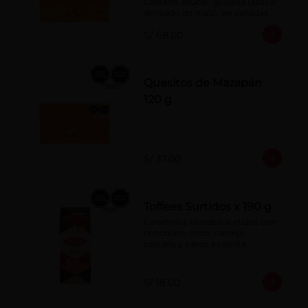
Castaña, azúcar, glucosa (azúcar 
derivado de maíz), en variadas 
formas.
S/ 68.00
Quesitos de Mazapán
120 g
S/ 37.00
Toffees Surtidos x 190 g
Caramelos blandos surtidos con 
chocolate, coco, naranja, 
castaña y sabor a vainilla.
S/ 18.00