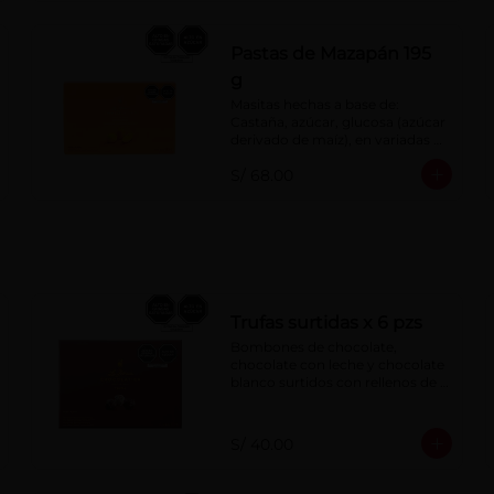
Pastas de Mazapán 195
g
Masitas hechas a base de: 
Castaña, azúcar, glucosa (azúcar 
derivado de maíz), en variadas 
formas.
S/ 68.00
Trufas surtidas x 6 pzs
Bombones de chocolate, 
chocolate con leche y chocolate 
blanco surtidos con rellenos de 
crema con pisco, brandy, ron, 
licor sabor a naranja, licor sabor 
a cereza y whisky con café.
S/ 40.00