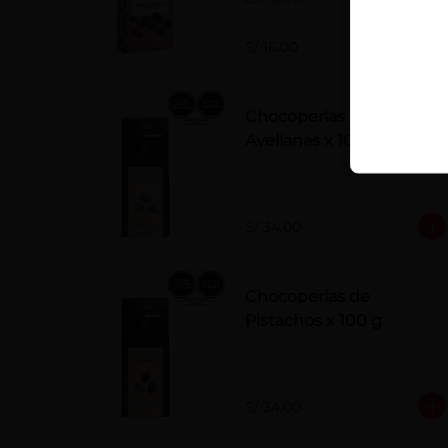
S/ 16.00
Chocoperlas de
Avellanas x 100 g
S/ 34.00
Chocoperlas de
Pistachos x 100 g
S/ 34.00