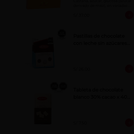
Castaña, azúcar, glucosa (azúcar 
derivado de maíz), en variadas 
formas.
S/ 37.00
Pastillas de chocolate
con leche sin azúcares
añadidos
S/ 26.00
Tableta de chocolate
blanco 30% cacao x 40
g
S/ 7.50