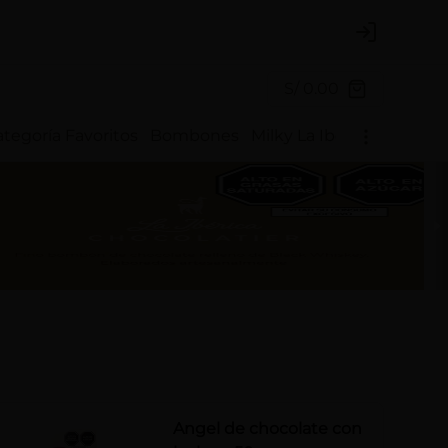
Login
S/ 0.00
tegoría Favoritos
Bombones
Milky La Ibérica
Chocote
Angel de chocolate con