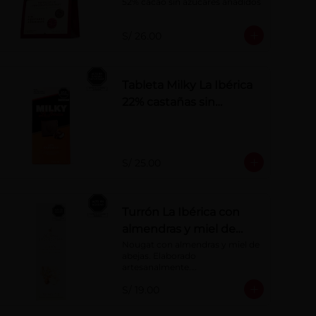
52% cacao sin azúcares añadidos
S/ 26.00
Tableta Milky La Ibérica
22% castañas sin
azúcares añadidos
S/ 25.00
Turrón La Ibérica con
almendras y miel de
abeja x 75g
Nougat con almendras y miel de 
abejas. Elaborado 
artesanalmente.

Presentación por 75 g
S/ 19.00