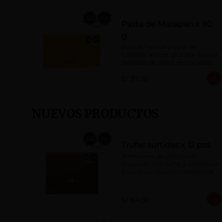
Pasta de Mazapán x 90
g
Masitas hechas a base de: 
Castaña, azúcar, glucosa (azúcar 
derivado de maíz), en variadas 
formas.
S/ 37.00
NUEVOS PRODUCTOS
Trufas surtidas x 12 pzs
Bombones de chocolate, 
chocolate con leche y chocolate 
blanco surtidos con rellenos de 
crema con pisco, brandy, ron, 
licor sabor a naranja, licor sabor 
a cereza y whisky con café.
S/ 64.00