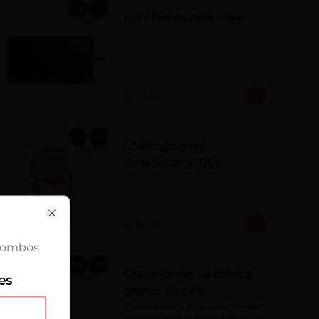
Bombones Anís Najar
S/ 43.00
Chocogrageas
almendras x 100g
ose
S/ 16.00
Close
 Rombos
Chocoperlas La Ibérica
es
granos de café
Fina selección de granos de café 
tostados confitados cubiertos 