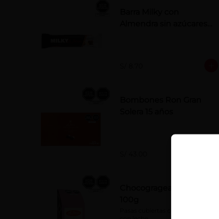
Barra Milky con
Almendra sin azúcares
añadidos 50 g
S/ 8.70
Bombones Ron Gran
Solera 15 años
S/ 43.00
Chocogrageas pasas x
100g
Pasas cubiertas con chocolate 
con leche.