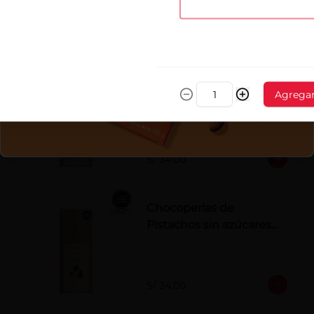
chocolate con leche.
S/ 34.00
Chocoperlas de
Agrega
Avellanas sin azúcares
añadidos x 100 g
S/ 34.00
Chocoperlas de
Pistachos sin azúcares
añadidos x 100 g
S/ 34.00