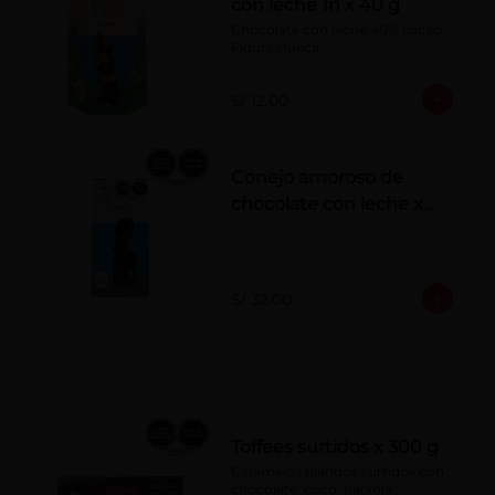
con leche 1n x 40 g
Chocolate con leche 40% cacao. 
Figura Hueca.
S/ 12.00
Conejo amoroso de
chocolate con leche x
180g
S/ 32.00
Toffees surtidos x 300 g
Caramelos blandos surtidos con 
chocolate, coco, naranja, 