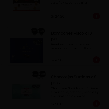
castaña y sabor a vainilla.
S/ 24.50
Bombones Pisco x 18
pzs
Bombon de chocolate con 
relleno de almíbar con Pisco
S/ 43.00
Chocotejas Surtidas x 8
pzas
Chocotejas Surtidas por 8 piezas: 
albaricoque, castañas, pecanas y 
avellanas con crema de 
avellanas. Rellenas con manjar 
S/ 58.00
de olla.