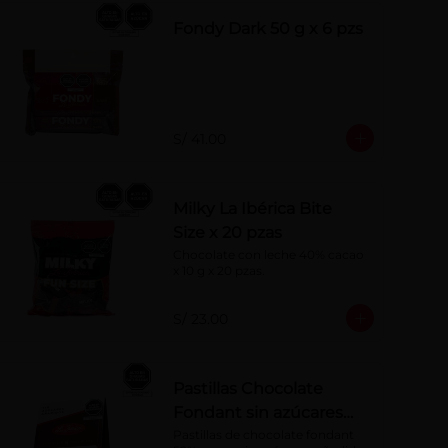
Fondy Dark 50 g x 6 pzs
S/ 41.00
Milky La Ibérica Bite
Size x 20 pzas
Chocolate con leche 40% cacao 
x 10 g x 20 pzas.
S/ 23.00
Pastillas Chocolate
Fondant sin azúcares
añadidos 150 g
Pastillas de chocolate fondant 