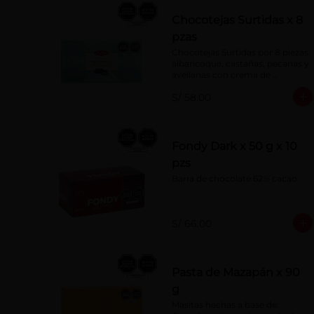
Chocotejas Surtidas x 8
pzas
Chocotejas Surtidas por 8 piezas: 
albaricoque, castañas, pecanas y 
avellanas con crema de 
avellanas. Rellenas con manjar 
S/ 58.00
de olla.
Fondy Dark x 50 g x 10
pzs
Barra de chocolate 62% cacao
S/ 66.00
Pasta de Mazapán x 90
g
Masitas hechas a base de: 