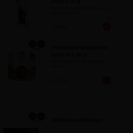
leche x 50 g
Chocolate con leche 40% cacao. 
Figura Hueca.
S/ 13.00
Pelota de chocolate con
leche 1n x 90 g
Figura hueca de chocolate con 
leche.
S/ 21.00
Bombones Anís Najar