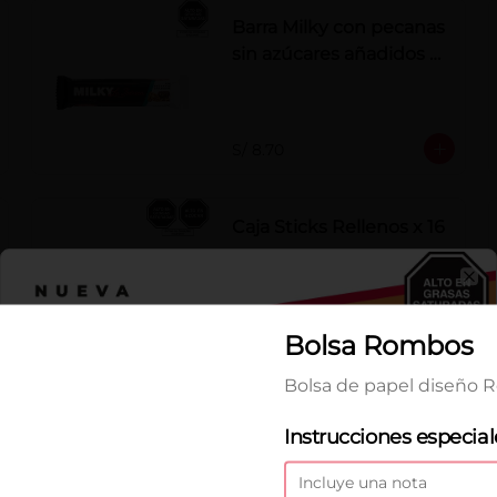
Barra Milky con pecanas
sin azúcares añadidos x
50 g
S/ 8.70
Caja Sticks Rellenos x 16
pzs
Barquillos rellenos de crema de 
Cl
Castaña con Pasta de Cacao
Bolsa Rombos
S/ 34.00
Bolsa de papel diseño
Chocoperlas
Instrucciones especial
Aguaymanto
Fina selección de aguaymantos 
deshidratados cubiertos con 