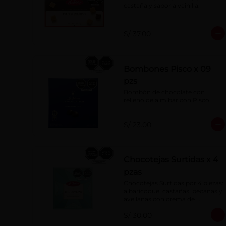
castaña y sabor a vainilla.
S/ 37.00
Bombones Pisco x 09
pzs
Bombón de chocolate con 
relleno de almíbar con Pisco
S/ 23.00
Chocotejas Surtidas x 4
pzas
Chocotejas Surtidas por 4 piezas: 
albaricoque, castañas, pecanas y 
avellanas con crema de 
avellanas. Rellenas con manjar 
S/ 30.00
de olla.