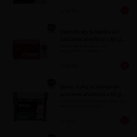
S/ 65.00
Barra fondy la ibérica sin
azúcares añadidos x 50 g x
10 pzs
Chocolate 52% cacao con 
edulcorante (maltitol)
S/ 65.00
Barra milky la ibérica sin
azúcares añadidos x 50 g x
6 pzs
Chocolate con leche 40% cacao con 
edulcorante (maltitol).
S/ 41.00