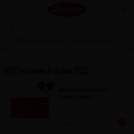
Abrir menu de navegación
Logi
¿Dónde quieres pedir?
🇵🇪 Fiestas Patrias 🇵🇪
NUEVOS PRODUCTOS
P
🇵🇪 Fiestas Patrias 🇵🇪
Bombones Ron Gran
Solera 15 años
S/ 43.00