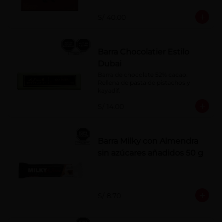
naranja, licor sabor a cereza y whisky 
con café.
S/ 40.00
Barra Chocolatier Estilo
Dubai
Barra de chocolate 52% cacao. 
Rellena de pasta de pistachos y 
kayadif.
S/ 14.00
Barra Milky con Almendra
sin azúcares añadidos 50 g
S/ 8.70