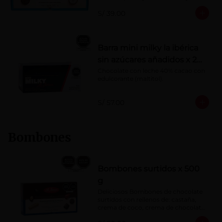
Porcentaje de cacao: 40%
S/ 39.00
Barra mini milky la ibérica
sin azúcares añadidos x 20
g x 20 pzs
Chocolate con leche 40% cacao con 
edulcorante (maltitol).
S/ 57.00
Bombones
Bombones surtidos x 500
g
Deliciosos Bombones de chocolate 
surtidos con rellenos de: castaña, 
crema de coco, crema de chocolate, 
crema de leche, crema sabor a 