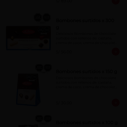
S/ 89.00
menta, barquillo relleno de crema de 
castaña con pasta de cacao, 
confitura de ciruela, mazapán de 
castaña, caramelo blando sabor a 
vainilla, turrón. Cobertura de 
Bombones surtidos x 300
chocolate: 52% cacao.
g
Deliciosos Bombones de chocolate 
surtidos con rellenos de: castaña, 
crema de coco, crema de chocolate, 
crema de leche, crema sabor a 
S/ 56.00
menta, barquillo relleno de crema de 
castaña con pasta de cacao, 
confitura de ciruela, mazapán de 
castaña, caramelo blando sabor a 
vainilla, turrón. Cobertura de 
Bombones surtidos x 150 g
chocolate: 52% cacao.
Deliciosos Bombones de chocolate 
surtidos con rellenos de: castaña, 
crema de coco, crema de chocolate, 
crema de leche, crema sabor a 
menta, barquillo relleno de crema de 
castaña con pasta de cacao, 
S/ 30.00
confitura de ciruela, mazapán de 
castaña, caramelo blando sabor a 
vainilla, turrón. Cobertura de 
chocolate: 52% cacao.
Bombones surtidos x 100 g