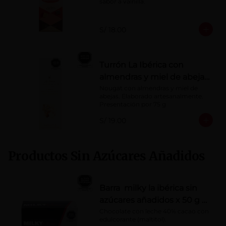
sabor a vainilla.
S/ 18.00
Turrón La Ibérica con
almendras y miel de abeja
x 75g
Nougat con almendras y miel de 
abejas. Elaborado artesanalmente.

Presentación por 75 g
S/ 19.00
Productos Sin Azúcares Añadidos
Barra milky la ibérica sin
azúcares añadidos x 50 g x
10 pzs
Chocolate con leche 40% cacao con 
edulcorante (maltitol).