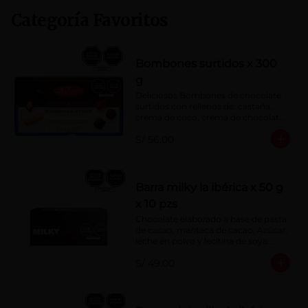
Categoría Favoritos
Bombones surtidos x 300
g
Deliciosos Bombones de chocolate 
surtidos con rellenos de: castaña, 
crema de coco, crema de chocolate, 
crema de leche, crema sabor a 
S/ 56.00
menta, barquillo relleno de crema de 
castaña con pasta de cacao, 
confitura de ciruela, mazapán de 
castaña, caramelo blando sabor a 
vainilla, turrón. Cobertura de 
Barra milky la ibérica x 50 g
chocolate: 52% cacao.
x 10 pzs
Chocolate elaborado a base de pasta 
de cacao, manteca de cacao, Azúcar, 
leche en polvo y lecitina de soya. 
Porcentaje de Cacao: 40%.
S/ 49.00