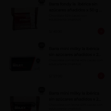
Barra fondy la ibérica sin
azúcares añadidos x 50 g x
6 pzs
Chocolate 52% cacao con 
edulcorante (maltitol)
S/ 41.00
Barra mini milky la ibérica
sin azúcares añadidos x 20
g x 20 pzs
Chocolate con leche 40% cacao con 
edulcorante (maltitol).
S/ 57.00
Barra mini milky la ibérica
sin azúcares añadidos x 20
g x 10 pzs
Chocolate con leche 40% cacao con 
edulcorante (maltitol).