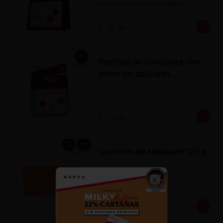
cacao sin azúcares añadidos
S/ 26.00
Pastillas de chocolate con
leche sin azúcares
añadidos
S/ 26.00
Quesitos de Mazapán 120 g
Close
S/ 37.00