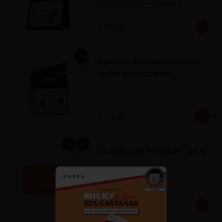
cacao sin azúcares añadidos
S/ 26.00
Pastillas de chocolate con
leche sin azúcares
añadidos
S/ 26.00
Quesitos de Mazapán 120 g
Close
S/ 37.00