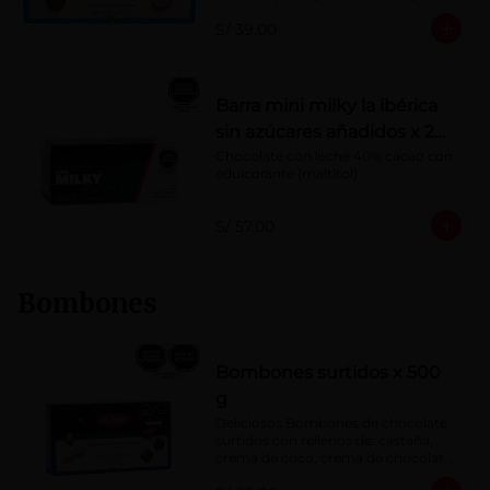
Porcentaje de cacao: 40%
S/ 39.00
Barra mini milky la ibérica
sin azúcares añadidos x 20
g x 20 pzs
Chocolate con leche 40% cacao con 
edulcorante (maltitol).
S/ 57.00
Bombones
Bombones surtidos x 500
g
Deliciosos Bombones de chocolate 
surtidos con rellenos de: castaña, 
crema de coco, crema de chocolate, 
crema de leche, crema sabor a 