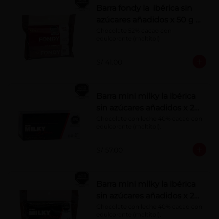
Barra fondy la ibérica sin
azúcares añadidos x 50 g x
6 pzs
Chocolate 52% cacao con 
edulcorante (maltitol)
S/ 41.00
Barra mini milky la ibérica
sin azúcares añadidos x 20
g x 20 pzs
Chocolate con leche 40% cacao con 
edulcorante (maltitol).
S/ 57.00
Barra mini milky la ibérica
sin azúcares añadidos x 20
g x 10 pzs
Chocolate con leche 40% cacao con 
edulcorante (maltitol).