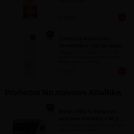
sabor a vainilla.
S/ 18.00
Turrón La Ibérica con
almendras y miel de abeja
x 75g
Nougat con almendras y miel de 
abejas. Elaborado artesanalmente.

Presentación por 75 g
S/ 19.00
Productos Sin Azúcares Añadidos
Barra milky la ibérica sin
azúcares añadidos x 50 g x
10 pzs
Chocolate con leche 40% cacao con 
edulcorante (maltitol).