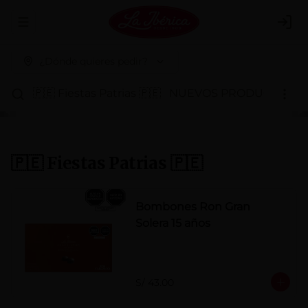
Abrir menu de navegación
Logi
¿Dónde quieres pedir?
🇵🇪 Fiestas Patrias 🇵🇪
NUEVOS PRODUCTOS
P
🇵🇪 Fiestas Patrias 🇵🇪
Bombones Ron Gran
Solera 15 años
S/ 43.00