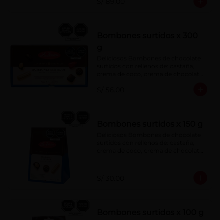
S/ 89.00
menta, barquillo relleno de crema de 
castaña con pasta de cacao, 
confitura de ciruela, mazapán de 
castaña, caramelo blando sabor a 
vainilla, turrón. Cobertura de 
Bombones surtidos x 300
chocolate: 52% cacao.
g
Deliciosos Bombones de chocolate 
surtidos con rellenos de: castaña, 
crema de coco, crema de chocolate, 
crema de leche, crema sabor a 
S/ 56.00
menta, barquillo relleno de crema de 
castaña con pasta de cacao, 
confitura de ciruela, mazapán de 
castaña, caramelo blando sabor a 
vainilla, turrón. Cobertura de 
Bombones surtidos x 150 g
chocolate: 52% cacao.
Deliciosos Bombones de chocolate 
surtidos con rellenos de: castaña, 
crema de coco, crema de chocolate, 
crema de leche, crema sabor a 
menta, barquillo relleno de crema de 
castaña con pasta de cacao, 
S/ 30.00
confitura de ciruela, mazapán de 
castaña, caramelo blando sabor a 
vainilla, turrón. Cobertura de 
chocolate: 52% cacao.
Bombones surtidos x 100 g