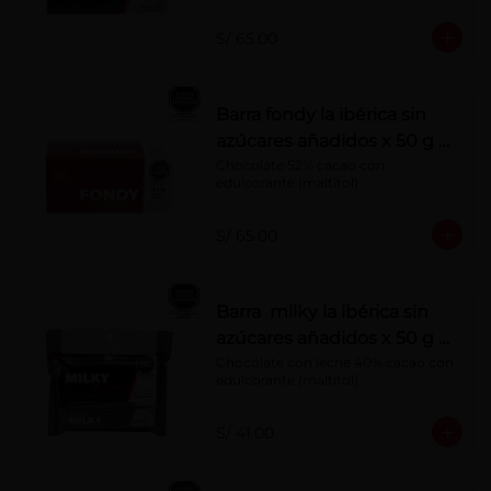
S/ 65.00
Barra fondy la ibérica sin
azúcares añadidos x 50 g x
10 pzs
Chocolate 52% cacao con 
edulcorante (maltitol)
S/ 65.00
Barra milky la ibérica sin
azúcares añadidos x 50 g x
6 pzs
Chocolate con leche 40% cacao con 
edulcorante (maltitol).
S/ 41.00