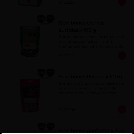
S/ 22.00
Bombones cremas
surtidas x 100 g
Bombones de chocolate con relleno 
de crema sabor a fresa, limón, 
menta, naranja y piña. Cobertura de 
chocolate: 52% cacao.
S/ 17.00
Bombones Pecana x 100 g
Bombón de chocolate con leche con 
relleno de pecana. Cobertura de 
chocolate con leche: 40% cacao.
S/ 36.00
Bombones gaufrette x 300