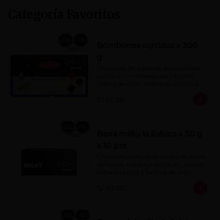
Categoría Favoritos
Bombones surtidos x 300
g
Deliciosos Bombones de chocolate 
surtidos con rellenos de: castaña, 
crema de coco, crema de chocolate, 
crema de leche, crema sabor a 
S/ 56.00
menta, barquillo relleno de crema de 
castaña con pasta de cacao, 
confitura de ciruela, mazapán de 
castaña, caramelo blando sabor a 
vainilla, turrón. Cobertura de 
Barra milky la ibérica x 50 g
chocolate: 52% cacao.
x 10 pzs
Chocolate elaborado a base de pasta 
de cacao, manteca de cacao, Azúcar, 
leche en polvo y lecitina de soya. 
Porcentaje de Cacao: 40%.
S/ 49.00