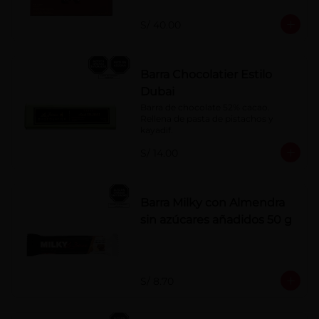
naranja, licor sabor a cereza y whisky 
con café.
S/ 40.00
Barra Chocolatier Estilo
Dubai
Barra de chocolate 52% cacao. 
Rellena de pasta de pistachos y 
kayadif.
S/ 14.00
Barra Milky con Almendra
sin azúcares añadidos 50 g
S/ 8.70