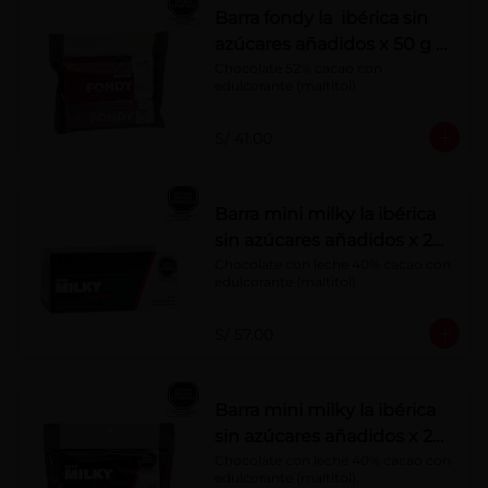
Barra fondy la ibérica sin
azúcares añadidos x 50 g x
6 pzs
Chocolate 52% cacao con 
edulcorante (maltitol)
S/ 41.00
Barra mini milky la ibérica
sin azúcares añadidos x 20
g x 20 pzs
Chocolate con leche 40% cacao con 
edulcorante (maltitol).
S/ 57.00
Barra mini milky la ibérica
sin azúcares añadidos x 20
g x 10 pzs
Chocolate con leche 40% cacao con 
edulcorante (maltitol).