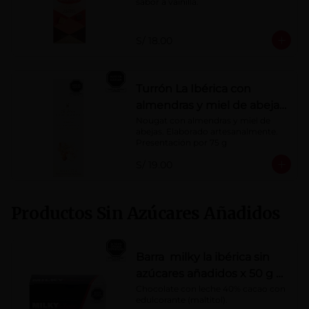
sabor a vainilla.
S/ 18.00
Turrón La Ibérica con
almendras y miel de abeja
x 75g
Nougat con almendras y miel de 
abejas. Elaborado artesanalmente.

Presentación por 75 g
S/ 19.00
Productos Sin Azúcares Añadidos
Barra milky la ibérica sin
azúcares añadidos x 50 g x
10 pzs
Chocolate con leche 40% cacao con 
edulcorante (maltitol).