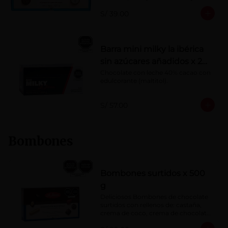
Porcentaje de cacao: 40%
S/ 39.00
Barra mini milky la ibérica
sin azúcares añadidos x 20
g x 20 pzs
Chocolate con leche 40% cacao con 
edulcorante (maltitol).
S/ 57.00
Bombones
Bombones surtidos x 500
g
Deliciosos Bombones de chocolate 
surtidos con rellenos de: castaña, 
crema de coco, crema de chocolate, 
crema de leche, crema sabor a 