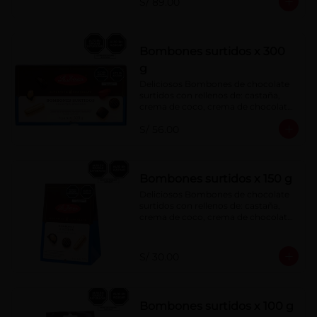
S/ 89.00
menta, barquillo relleno de crema de 
castaña con pasta de cacao, 
confitura de ciruela, mazapán de 
castaña, caramelo blando sabor a 
vainilla, turrón. Cobertura de 
Bombones surtidos x 300
chocolate: 52% cacao.
g
Deliciosos Bombones de chocolate 
surtidos con rellenos de: castaña, 
crema de coco, crema de chocolate, 
crema de leche, crema sabor a 
S/ 56.00
menta, barquillo relleno de crema de 
castaña con pasta de cacao, 
confitura de ciruela, mazapán de 
castaña, caramelo blando sabor a 
vainilla, turrón. Cobertura de 
Bombones surtidos x 150 g
chocolate: 52% cacao.
Deliciosos Bombones de chocolate 
surtidos con rellenos de: castaña, 
crema de coco, crema de chocolate, 
crema de leche, crema sabor a 
menta, barquillo relleno de crema de 
castaña con pasta de cacao, 
S/ 30.00
confitura de ciruela, mazapán de 
castaña, caramelo blando sabor a 
vainilla, turrón. Cobertura de 
chocolate: 52% cacao.
Bombones surtidos x 100 g