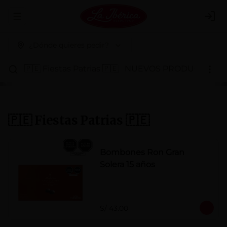
Abrir menu de navegación
Logi
¿Dónde quieres pedir?
🇵🇪 Fiestas Patrias 🇵🇪
NUEVOS PRODUCTOS
P
🇵🇪 Fiestas Patrias 🇵🇪
Bombones Ron Gran
Solera 15 años
S/ 43.00