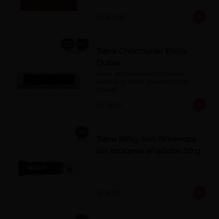
naranja, licor sabor a cereza y whisky 
con café.
S/ 40.00
Barra Chocolatier Estilo
Dubai
Barra de chocolate 52% cacao. 
Rellena de pasta de pistachos y 
kayadif.
S/ 14.00
Barra Milky con Almendra
sin azúcares añadidos 50 g
S/ 8.70