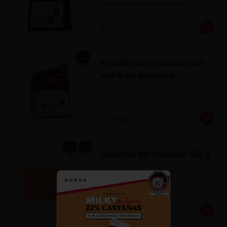
cacao sin azúcares añadidos
S/ 26.00
Pastillas de chocolate con
leche sin azúcares
añadidos
S/ 26.00
Quesitos de Mazapán 120 g
Close
S/ 37.00