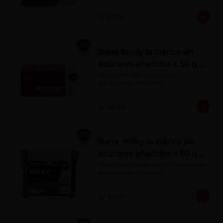
S/ 65.00
Barra fondy la ibérica sin
azúcares añadidos x 50 g x
10 pzs
Chocolate 52% cacao con 
edulcorante (maltitol)
S/ 65.00
Barra milky la ibérica sin
azúcares añadidos x 50 g x
6 pzs
Chocolate con leche 40% cacao con 
edulcorante (maltitol).
S/ 41.00