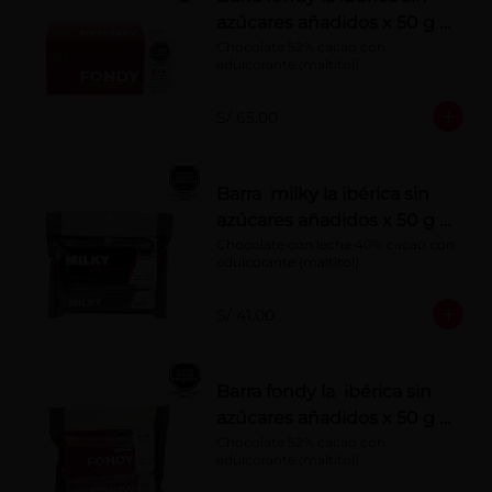
azúcares añadidos x 50 g x
10 pzs
Chocolate 52% cacao con 
edulcorante (maltitol)
S/ 65.00
Barra milky la ibérica sin
azúcares añadidos x 50 g x
6 pzs
Chocolate con leche 40% cacao con 
edulcorante (maltitol).
S/ 41.00
Barra fondy la ibérica sin
azúcares añadidos x 50 g x
6 pzs
Chocolate 52% cacao con 
edulcorante (maltitol)