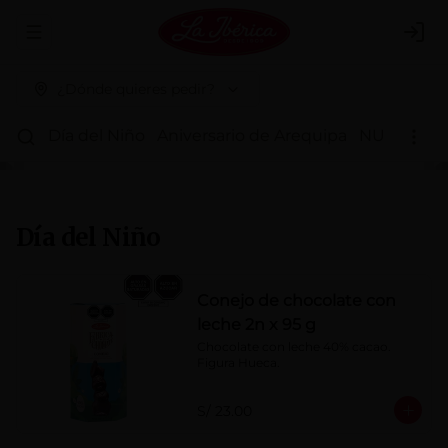
Abrir menu de navegación
Logi
¿Dónde quieres pedir?
Día del Niño
Aniversario de Arequipa
NUEVOS 
Día del Niño
Conejo de chocolate con
leche 2n x 95 g
Chocolate con leche 40% cacao. 
Figura Hueca.
S/ 23.00