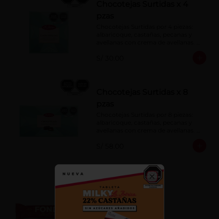
Chocotejas Surtidas x 4
pzas
Chocotejas Surtidas por 4 piezas: 
albaricoque, castañas, pecanas y 
avellanas con crema de avellanas. 
Rellenas con manjar de olla.
S/ 30.00
Chocotejas Surtidas x 8
pzas
Chocotejas Surtidas por 8 piezas: 
albaricoque, castañas, pecanas y 
avellanas con crema de avellanas. 
Rellenas con manjar de olla.
S/ 58.00
Fondy Dark 50 g
Close