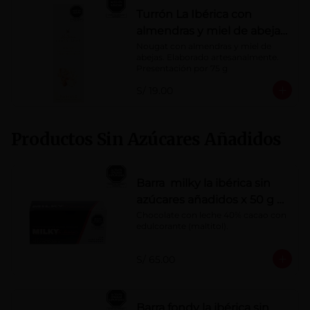
Turrón La Ibérica con
almendras y miel de abeja
x 75g
Nougat con almendras y miel de 
abejas. Elaborado artesanalmente.

Presentación por 75 g
S/ 19.00
Productos Sin Azúcares Añadidos
Barra milky la ibérica sin
azúcares añadidos x 50 g x
10 pzs
Chocolate con leche 40% cacao con 
edulcorante (maltitol).
S/ 65.00
Barra fondy la ibérica sin