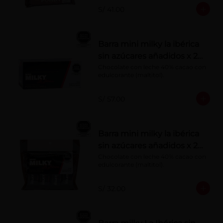
S/ 41.00
Barra mini milky la ibérica
sin azúcares añadidos x 20
g x 20 pzs
Chocolate con leche 40% cacao con 
edulcorante (maltitol).
S/ 57.00
Barra mini milky la ibérica
sin azúcares añadidos x 20
g x 10 pzs
Chocolate con leche 40% cacao con 
edulcorante (maltitol).
S/ 32.00