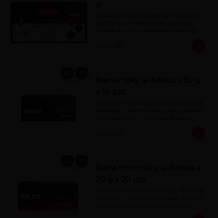
g
Deliciosos Bombones de chocolate 
surtidos con rellenos de: castaña, 
crema de coco, crema de chocolate, 
crema de leche, crema sabor a 
S/ 56.00
menta, barquillo relleno de crema de 
castaña con pasta de cacao, 
confitura de ciruela, mazapán de 
castaña, caramelo blando sabor a 
vainilla, turrón. Cobertura de 
Barra milky la ibérica x 50 g
chocolate: 52% cacao.
x 10 pzs
Chocolate elaborado a base de pasta 
de cacao, manteca de cacao, Azúcar, 
leche en polvo y lecitina de soya. 
Porcentaje de Cacao: 40%.
S/ 49.00
Barra mini milky la ibérica x
20 g x 20 pzs
Chocolate elaborado a base de pasta 
de cacao, manteca de cacao, Azúcar, 
leche en polvo y lecitina de soya. 
Porcentaje de Cacao: 40%.