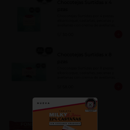
Chocotejas Surtidas x 4
pzas
Chocotejas Surtidas por 4 piezas: 
albaricoque, castañas, pecanas y 
avellanas con crema de avellanas. 
Rellenas con manjar de olla.
S/ 30.00
Chocotejas Surtidas x 8
pzas
Chocotejas Surtidas por 8 piezas: 
albaricoque, castañas, pecanas y 
avellanas con crema de avellanas. 
Rellenas con manjar de olla.
S/ 58.00
Fondy Dark 50 g
Close