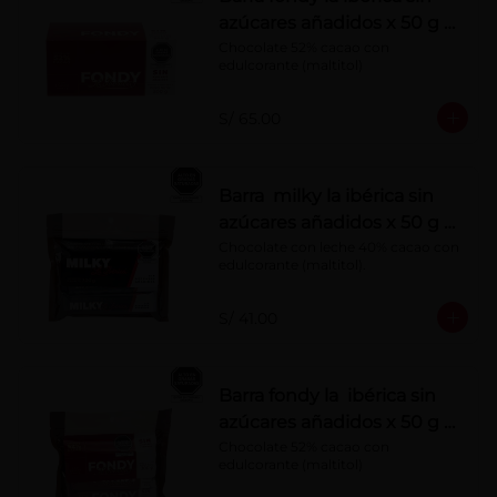
azúcares añadidos x 50 g x
10 pzs
Chocolate 52% cacao con 
edulcorante (maltitol)
S/ 65.00
Barra milky la ibérica sin
azúcares añadidos x 50 g x
6 pzs
Chocolate con leche 40% cacao con 
edulcorante (maltitol).
S/ 41.00
Barra fondy la ibérica sin
azúcares añadidos x 50 g x
6 pzs
Chocolate 52% cacao con 
edulcorante (maltitol)