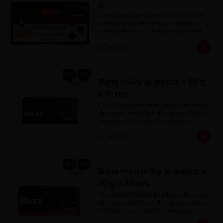
g
Deliciosos Bombones de chocolate 
surtidos con rellenos de: castaña, 
crema de coco, crema de chocolate, 
crema de leche, crema sabor a 
S/ 56.00
menta, barquillo relleno de crema de 
castaña con pasta de cacao, 
confitura de ciruela, mazapán de 
castaña, caramelo blando sabor a 
vainilla, turrón. Cobertura de 
Barra milky la ibérica x 50 g
chocolate: 52% cacao.
x 10 pzs
Chocolate elaborado a base de pasta 
de cacao, manteca de cacao, Azúcar, 
leche en polvo y lecitina de soya. 
Porcentaje de Cacao: 40%.
S/ 49.00
Barra mini milky la ibérica x
20 g x 20 pzs
Chocolate elaborado a base de pasta 
de cacao, manteca de cacao, Azúcar, 
leche en polvo y lecitina de soya. 
Porcentaje de Cacao: 40%.