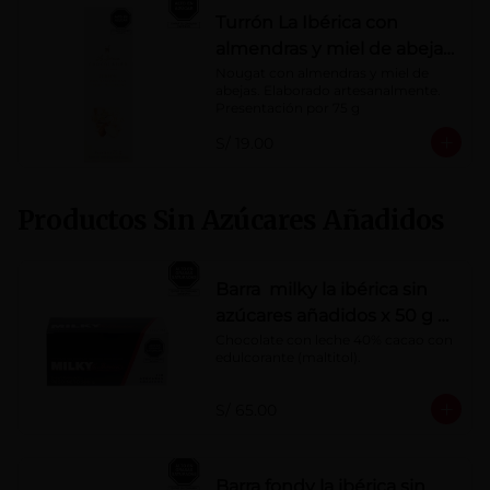
Turrón La Ibérica con
almendras y miel de abeja
x 75g
Nougat con almendras y miel de 
abejas. Elaborado artesanalmente.

Presentación por 75 g
S/ 19.00
Productos Sin Azúcares Añadidos
Barra milky la ibérica sin
azúcares añadidos x 50 g x
10 pzs
Chocolate con leche 40% cacao con 
edulcorante (maltitol).
S/ 65.00
Barra fondy la ibérica sin