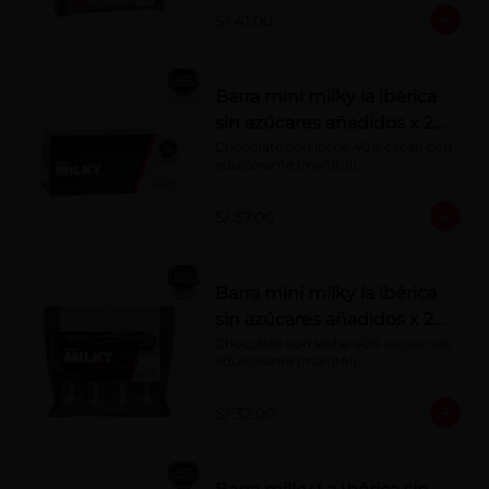
S/ 41.00
Barra mini milky la ibérica
sin azúcares añadidos x 20
g x 20 pzs
Chocolate con leche 40% cacao con 
edulcorante (maltitol).
S/ 57.00
Barra mini milky la ibérica
sin azúcares añadidos x 20
g x 10 pzs
Chocolate con leche 40% cacao con 
edulcorante (maltitol).
S/ 32.00