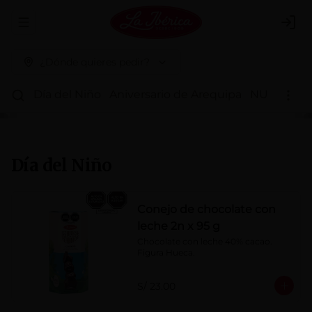
Abrir menu de navegación
Logi
¿Dónde quieres pedir?
Día del Niño
Aniversario de Arequipa
NUEVOS 
Día del Niño
Conejo de chocolate con
leche 2n x 95 g
Chocolate con leche 40% cacao. 
Figura Hueca.
S/ 23.00