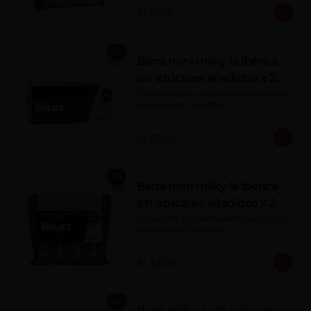
S/ 41.00
Barra mini milky la ibérica
sin azúcares añadidos x 20
g x 20 pzs
Chocolate con leche 40% cacao con 
edulcorante (maltitol).
S/ 57.00
Barra mini milky la ibérica
sin azúcares añadidos x 20
g x 10 pzs
Chocolate con leche 40% cacao con 
edulcorante (maltitol).
S/ 32.00