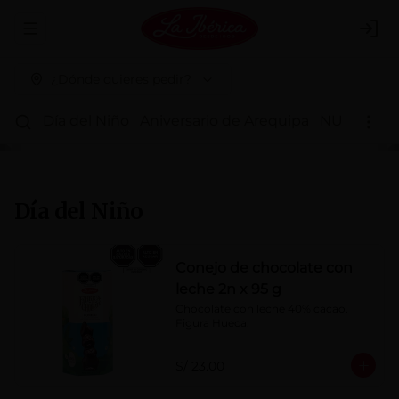
Abrir menu de navegación
Logi
¿Dónde quieres pedir?
Día del Niño
Aniversario de Arequipa
NUEVOS 
Día del Niño
Conejo de chocolate con
leche 2n x 95 g
Chocolate con leche 40% cacao. 
Figura Hueca.
S/ 23.00