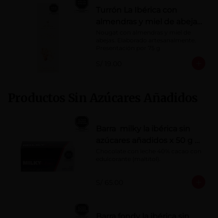
Turrón La Ibérica con
almendras y miel de abeja
x 75g
Nougat con almendras y miel de 
abejas. Elaborado artesanalmente.

Presentación por 75 g
S/ 19.00
Productos Sin Azúcares Añadidos
Barra milky la ibérica sin
azúcares añadidos x 50 g x
10 pzs
Chocolate con leche 40% cacao con 
edulcorante (maltitol).
S/ 65.00
Barra fondy la ibérica sin