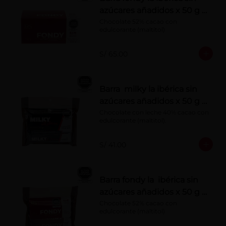
azúcares añadidos x 50 g x
10 pzs
Chocolate 52% cacao con 
edulcorante (maltitol)
S/ 65.00
Barra milky la ibérica sin
azúcares añadidos x 50 g x
6 pzs
Chocolate con leche 40% cacao con 
edulcorante (maltitol).
S/ 41.00
Barra fondy la ibérica sin
azúcares añadidos x 50 g x
6 pzs
Chocolate 52% cacao con 
edulcorante (maltitol)