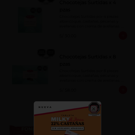
Chocotejas Surtidas x 4
pzas
Chocotejas Surtidas por 4 piezas: 
albaricoque, castañas, pecanas y 
avellanas con crema de avellanas. 
Rellenas con manjar de olla.
S/ 30.00
Chocotejas Surtidas x 8
pzas
Chocotejas Surtidas por 8 piezas: 
albaricoque, castañas, pecanas y 
avellanas con crema de avellanas. 
Rellenas con manjar de olla.
S/ 58.00
Fondy Dark 50 g
Close