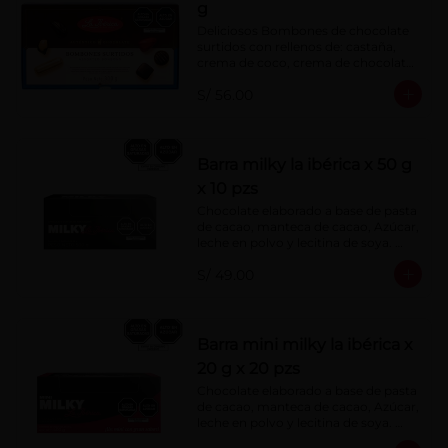
g
Deliciosos Bombones de chocolate 
surtidos con rellenos de: castaña, 
crema de coco, crema de chocolate, 
crema de leche, crema sabor a 
S/ 56.00
menta, barquillo relleno de crema de 
castaña con pasta de cacao, 
confitura de ciruela, mazapán de 
castaña, caramelo blando sabor a 
vainilla, turrón. Cobertura de 
Barra milky la ibérica x 50 g
chocolate: 52% cacao.
x 10 pzs
Chocolate elaborado a base de pasta 
de cacao, manteca de cacao, Azúcar, 
leche en polvo y lecitina de soya. 
Porcentaje de Cacao: 40%.
S/ 49.00
Barra mini milky la ibérica x
20 g x 20 pzs
Chocolate elaborado a base de pasta 
de cacao, manteca de cacao, Azúcar, 
leche en polvo y lecitina de soya. 
Porcentaje de Cacao: 40%.