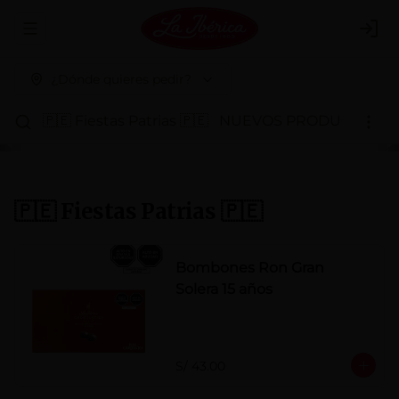
Abrir menu de navegación
Logi
¿Dónde quieres pedir?
🇵🇪 Fiestas Patrias 🇵🇪
NUEVOS PRODUCTOS
P
🇵🇪 Fiestas Patrias 🇵🇪
Bombones Ron Gran
Solera 15 años
S/ 43.00