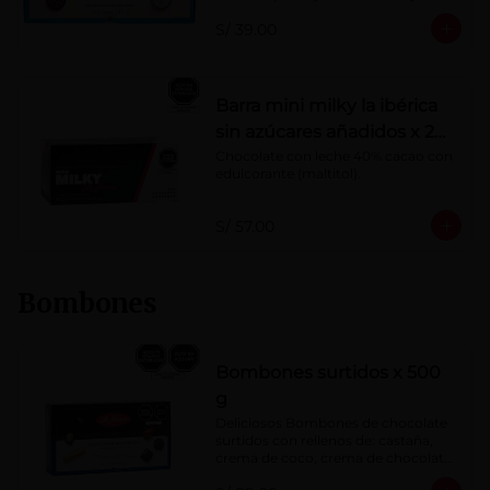
Porcentaje de cacao: 40%
S/ 39.00
Barra mini milky la ibérica
sin azúcares añadidos x 20
g x 20 pzs
Chocolate con leche 40% cacao con 
edulcorante (maltitol).
S/ 57.00
Bombones
Bombones surtidos x 500
g
Deliciosos Bombones de chocolate 
surtidos con rellenos de: castaña, 
crema de coco, crema de chocolate, 
crema de leche, crema sabor a 