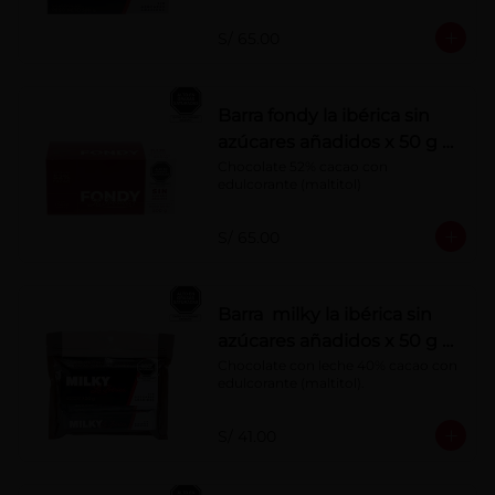
S/ 65.00
Barra fondy la ibérica sin
azúcares añadidos x 50 g x
10 pzs
Chocolate 52% cacao con 
edulcorante (maltitol)
S/ 65.00
Barra milky la ibérica sin
azúcares añadidos x 50 g x
6 pzs
Chocolate con leche 40% cacao con 
edulcorante (maltitol).
S/ 41.00