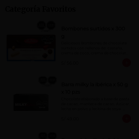
Categoría Favoritos
Bombones surtidos x 300
g
Deliciosos Bombones de chocolate 
surtidos con rellenos de: castaña, 
crema de coco, crema de chocolate, 
crema de leche, crema sabor a 
S/ 56.00
menta, barquillo relleno de crema de 
castaña con pasta de cacao, 
confitura de ciruela, mazapán de 
castaña, caramelo blando sabor a 
vainilla, turrón. Cobertura de 
Barra milky la ibérica x 50 g
chocolate: 52% cacao.
x 10 pzs
Chocolate elaborado a base de pasta 
de cacao, manteca de cacao, Azúcar, 
leche en polvo y lecitina de soya. 
Porcentaje de Cacao: 40%.
S/ 49.00