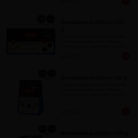
S/ 89.00
menta, barquillo relleno de crema de 
castaña con pasta de cacao, 
confitura de ciruela, mazapán de 
castaña, caramelo blando sabor a 
vainilla, turrón. Cobertura de 
Bombones surtidos x 300
chocolate: 52% cacao.
g
Deliciosos Bombones de chocolate 
surtidos con rellenos de: castaña, 
crema de coco, crema de chocolate, 
crema de leche, crema sabor a 
S/ 56.00
menta, barquillo relleno de crema de 
castaña con pasta de cacao, 
confitura de ciruela, mazapán de 
castaña, caramelo blando sabor a 
vainilla, turrón. Cobertura de 
Bombones surtidos x 150 g
chocolate: 52% cacao.
Deliciosos Bombones de chocolate 
surtidos con rellenos de: castaña, 
crema de coco, crema de chocolate, 
crema de leche, crema sabor a 
menta, barquillo relleno de crema de 
castaña con pasta de cacao, 
S/ 30.00
confitura de ciruela, mazapán de 
castaña, caramelo blando sabor a 
vainilla, turrón. Cobertura de 
chocolate: 52% cacao.
Bombones surtidos x 100 g