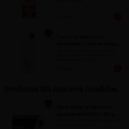
sabor a vainilla.
S/ 18.00
Turrón La Ibérica con
almendras y miel de abeja
x 75g
Nougat con almendras y miel de 
abejas. Elaborado artesanalmente.

Presentación por 75 g
S/ 19.00
Productos Sin Azúcares Añadidos
Barra milky la ibérica sin
azúcares añadidos x 50 g x
10 pzs
Chocolate con leche 40% cacao con 
edulcorante (maltitol).