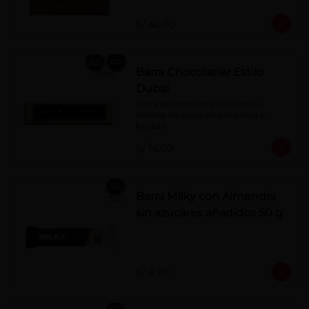
naranja, licor sabor a cereza y whisky 
con café.
S/ 40.00
Barra Chocolatier Estilo
Dubai
Barra de chocolate 52% cacao. 
Rellena de pasta de pistachos y 
kayadif.
S/ 14.00
Barra Milky con Almendra
sin azúcares añadidos 50 g
S/ 8.70