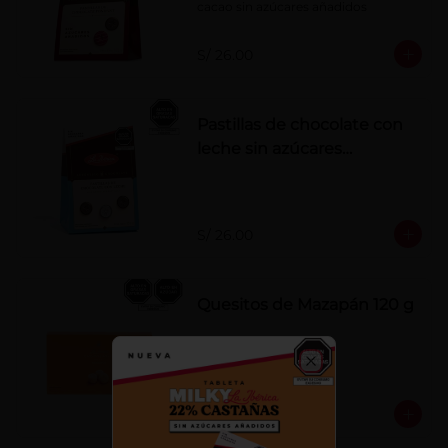
cacao sin azúcares añadidos
S/ 26.00
Pastillas de chocolate con
leche sin azúcares
añadidos
S/ 26.00
Quesitos de Mazapán 120 g
Close
S/ 37.00