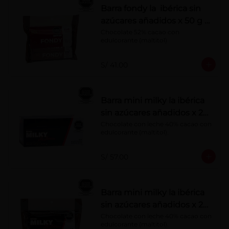
Barra fondy la ibérica sin
azúcares añadidos x 50 g x
6 pzs
Chocolate 52% cacao con 
edulcorante (maltitol)
S/ 41.00
Barra mini milky la ibérica
sin azúcares añadidos x 20
g x 20 pzs
Chocolate con leche 40% cacao con 
edulcorante (maltitol).
S/ 57.00
Barra mini milky la ibérica
sin azúcares añadidos x 20
g x 10 pzs
Chocolate con leche 40% cacao con 
edulcorante (maltitol).