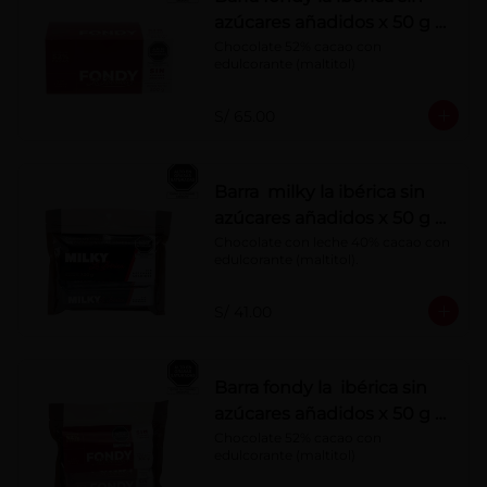
azúcares añadidos x 50 g x
10 pzs
Chocolate 52% cacao con 
edulcorante (maltitol)
S/ 65.00
Barra milky la ibérica sin
azúcares añadidos x 50 g x
6 pzs
Chocolate con leche 40% cacao con 
edulcorante (maltitol).
S/ 41.00
Barra fondy la ibérica sin
azúcares añadidos x 50 g x
6 pzs
Chocolate 52% cacao con 
edulcorante (maltitol)