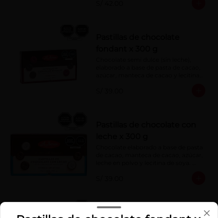
S/ 42.00
Pastillas de chocolate
fondant x 300 g
Chocolate semi dulce (sin leche), 
elaborado a base de pasta de cacao, 
azúcar, manteca de cacao y lecitina 
de soya. Porcentaje de Cacao: 52%
S/ 39.00
Pastillas de chocolate con
leche x 300 g
Chocolate elaborado a base de pasta 
de cacao, manteca de cacao, azúcar, 
leche en polvo y lecitina de soya. 
Porcentaje de cacao: 40%
S/ 39.00
Barra mini milky la ibérica