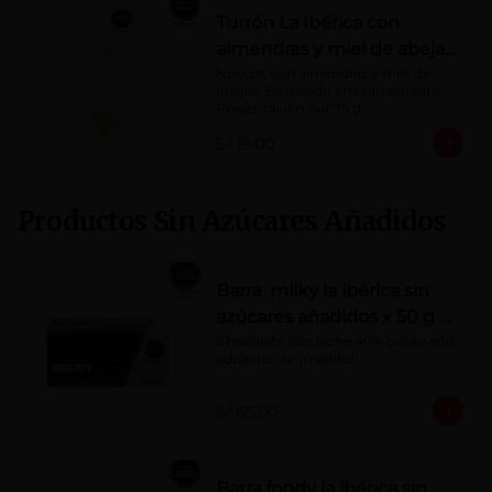
Turrón La Ibérica con
almendras y miel de abeja
x 75g
Nougat con almendras y miel de 
abejas. Elaborado artesanalmente.

Presentación por 75 g
S/ 19.00
Productos Sin Azúcares Añadidos
Barra milky la ibérica sin
azúcares añadidos x 50 g x
10 pzs
Chocolate con leche 40% cacao con 
edulcorante (maltitol).
S/ 65.00
Barra fondy la ibérica sin