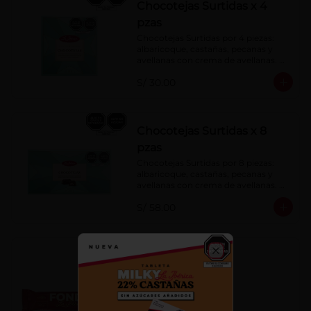
Chocotejas Surtidas x 4
pzas
Chocotejas Surtidas por 4 piezas: 
albaricoque, castañas, pecanas y 
avellanas con crema de avellanas. 
Rellenas con manjar de olla.
S/ 30.00
Chocotejas Surtidas x 8
pzas
Chocotejas Surtidas por 8 piezas: 
albaricoque, castañas, pecanas y 
avellanas con crema de avellanas. 
Rellenas con manjar de olla.
S/ 58.00
Fondy Dark 50 g
Close