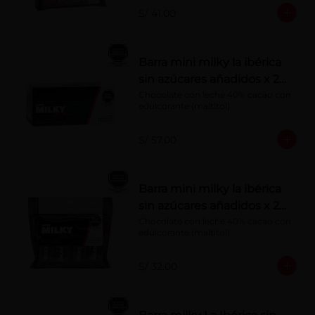
S/ 41.00
Barra mini milky la ibérica
sin azúcares añadidos x 20
g x 20 pzs
Chocolate con leche 40% cacao con 
edulcorante (maltitol).
S/ 57.00
Barra mini milky la ibérica
sin azúcares añadidos x 20
g x 10 pzs
Chocolate con leche 40% cacao con 
edulcorante (maltitol).
S/ 32.00