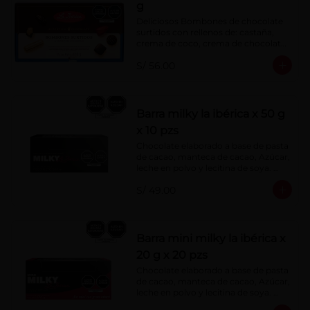
g
Deliciosos Bombones de chocolate 
surtidos con rellenos de: castaña, 
crema de coco, crema de chocolate, 
crema de leche, crema sabor a 
S/ 56.00
menta, barquillo relleno de crema de 
castaña con pasta de cacao, 
confitura de ciruela, mazapán de 
castaña, caramelo blando sabor a 
vainilla, turrón. Cobertura de 
Barra milky la ibérica x 50 g
chocolate: 52% cacao.
x 10 pzs
Chocolate elaborado a base de pasta 
de cacao, manteca de cacao, Azúcar, 
leche en polvo y lecitina de soya. 
Porcentaje de Cacao: 40%.
S/ 49.00
Barra mini milky la ibérica x
20 g x 20 pzs
Chocolate elaborado a base de pasta 
de cacao, manteca de cacao, Azúcar, 
leche en polvo y lecitina de soya. 
Porcentaje de Cacao: 40%.