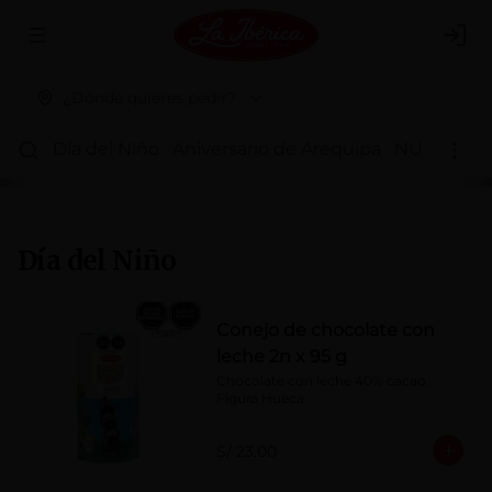
Abrir menu de navegación
Logi
¿Dónde quieres pedir?
Día del Niño
Aniversario de Arequipa
NUEVOS 
Día del Niño
Conejo de chocolate con
leche 2n x 95 g
Chocolate con leche 40% cacao. 
Figura Hueca.
S/ 23.00