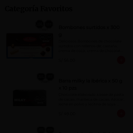
Categoría Favoritos
Bombones surtidos x 300
g
Deliciosos Bombones de chocolate 
surtidos con rellenos de: castaña, 
crema de coco, crema de chocolate, 
crema de leche, crema sabor a 
S/ 56.00
menta, barquillo relleno de crema de 
castaña con pasta de cacao, 
confitura de ciruela, mazapán de 
castaña, caramelo blando sabor a 
vainilla, turrón. Cobertura de 
Barra milky la ibérica x 50 g
chocolate: 52% cacao.
x 10 pzs
Chocolate elaborado a base de pasta 
de cacao, manteca de cacao, Azúcar, 
leche en polvo y lecitina de soya. 
Porcentaje de Cacao: 40%.
S/ 49.00