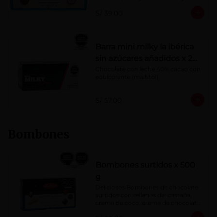
Porcentaje de cacao: 40%
S/ 39.00
Barra mini milky la ibérica
sin azúcares añadidos x 20
g x 20 pzs
Chocolate con leche 40% cacao con 
edulcorante (maltitol).
S/ 57.00
Bombones
Bombones surtidos x 500
g
Deliciosos Bombones de chocolate 
surtidos con rellenos de: castaña, 
crema de coco, crema de chocolate, 
crema de leche, crema sabor a 