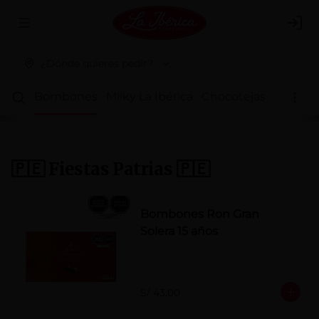
Abrir menu de navegación
Logi
¿Dónde quieres pedir?
ritos
Bombones
Milky La Ibérica
Chocotejas
Fondy L
🇵🇪 Fiestas Patrias 🇵🇪
Bombones Ron Gran
Solera 15 años
S/ 43.00