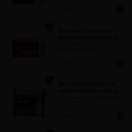
S/ 65.00
Barra fondy la ibérica sin
azúcares añadidos x 50 g x
10 pzs
Chocolate 52% cacao con 
edulcorante (maltitol)
S/ 65.00
Barra milky la ibérica sin
azúcares añadidos x 50 g x
6 pzs
Chocolate con leche 40% cacao con 
edulcorante (maltitol).
S/ 41.00