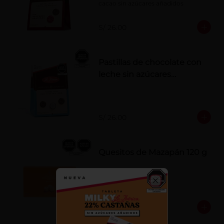
cacao sin azúcares añadidos
S/ 26.00
Pastillas de chocolate con
leche sin azúcares
añadidos
S/ 26.00
Quesitos de Mazapán 120 g
Close
S/ 37.00