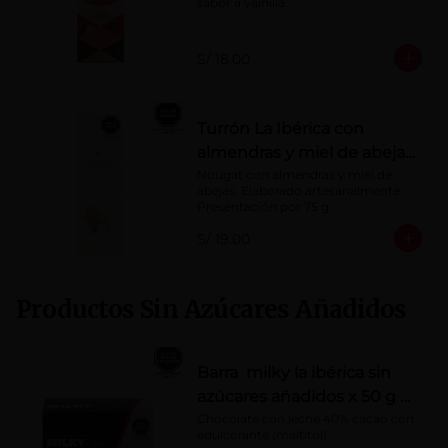
sabor a vainilla.
S/ 18.00
Turrón La Ibérica con
almendras y miel de abeja
x 75g
Nougat con almendras y miel de 
abejas. Elaborado artesanalmente.

Presentación por 75 g
S/ 19.00
Productos Sin Azúcares Añadidos
Barra milky la ibérica sin
azúcares añadidos x 50 g x
10 pzs
Chocolate con leche 40% cacao con 
edulcorante (maltitol).