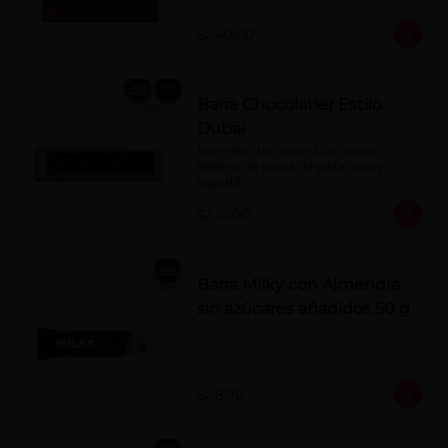
naranja, licor sabor a cereza y whisky 
con café.
S/ 40.00
Barra Chocolatier Estilo
Dubai
Barra de chocolate 52% cacao. 
Rellena de pasta de pistachos y 
kayadif.
S/ 14.00
Barra Milky con Almendra
sin azúcares añadidos 50 g
S/ 8.70