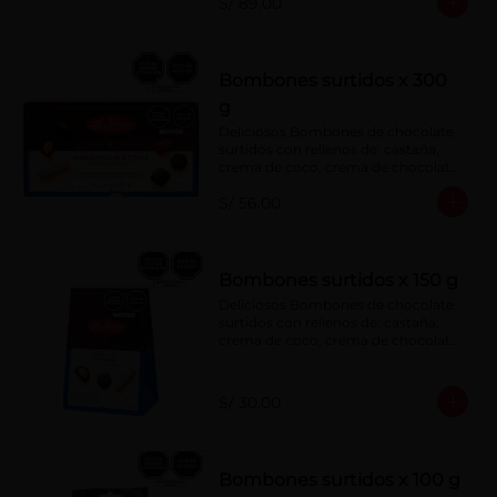
S/ 89.00
menta, barquillo relleno de crema de 
castaña con pasta de cacao, 
confitura de ciruela, mazapán de 
castaña, caramelo blando sabor a 
vainilla, turrón. Cobertura de 
Bombones surtidos x 300
chocolate: 52% cacao.
g
Deliciosos Bombones de chocolate 
surtidos con rellenos de: castaña, 
crema de coco, crema de chocolate, 
crema de leche, crema sabor a 
S/ 56.00
menta, barquillo relleno de crema de 
castaña con pasta de cacao, 
confitura de ciruela, mazapán de 
castaña, caramelo blando sabor a 
vainilla, turrón. Cobertura de 
Bombones surtidos x 150 g
chocolate: 52% cacao.
Deliciosos Bombones de chocolate 
surtidos con rellenos de: castaña, 
crema de coco, crema de chocolate, 
crema de leche, crema sabor a 
menta, barquillo relleno de crema de 
castaña con pasta de cacao, 
S/ 30.00
confitura de ciruela, mazapán de 
castaña, caramelo blando sabor a 
vainilla, turrón. Cobertura de 
chocolate: 52% cacao.
Bombones surtidos x 100 g