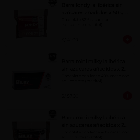
Barra fondy la ibérica sin
azúcares añadidos x 50 g x
6 pzs
Chocolate 52% cacao con 
edulcorante (maltitol)
S/ 41.00
Barra mini milky la ibérica
sin azúcares añadidos x 20
g x 20 pzs
Chocolate con leche 40% cacao con 
edulcorante (maltitol).
S/ 57.00
Barra mini milky la ibérica
sin azúcares añadidos x 20
g x 10 pzs
Chocolate con leche 40% cacao con 
edulcorante (maltitol).