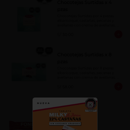
Chocotejas Surtidas x 4
pzas
Chocotejas Surtidas por 4 piezas: 
albaricoque, castañas, pecanas y 
avellanas con crema de avellanas. 
Rellenas con manjar de olla.
S/ 30.00
Chocotejas Surtidas x 8
pzas
Chocotejas Surtidas por 8 piezas: 
albaricoque, castañas, pecanas y 
avellanas con crema de avellanas. 
Rellenas con manjar de olla.
S/ 58.00
Fondy Dark 50 g
Close