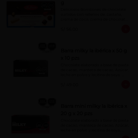
g
Deliciosos Bombones de chocolate 
surtidos con rellenos de: castaña, 
crema de coco, crema de chocolate, 
crema de leche, crema sabor a 
S/ 56.00
menta, barquillo relleno de crema de 
castaña con pasta de cacao, 
confitura de ciruela, mazapán de 
castaña, caramelo blando sabor a 
vainilla, turrón. Cobertura de 
Barra milky la ibérica x 50 g
chocolate: 52% cacao.
x 10 pzs
Chocolate elaborado a base de pasta 
de cacao, manteca de cacao, Azúcar, 
leche en polvo y lecitina de soya. 
Porcentaje de Cacao: 40%.
S/ 49.00
Barra mini milky la ibérica x
20 g x 20 pzs
Chocolate elaborado a base de pasta 
de cacao, manteca de cacao, Azúcar, 
leche en polvo y lecitina de soya. 
Porcentaje de Cacao: 40%.