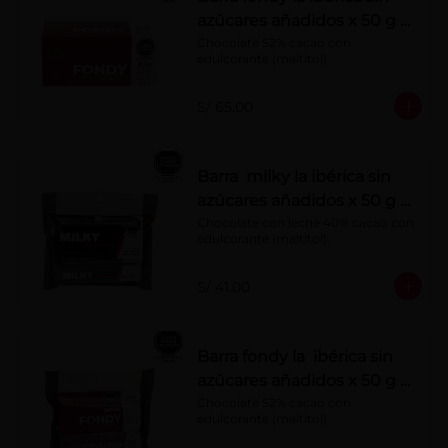
azúcares añadidos x 50 g x
10 pzs
Chocolate 52% cacao con 
edulcorante (maltitol)
S/ 65.00
Barra milky la ibérica sin
azúcares añadidos x 50 g x
6 pzs
Chocolate con leche 40% cacao con 
edulcorante (maltitol).
S/ 41.00
Barra fondy la ibérica sin
azúcares añadidos x 50 g x
6 pzs
Chocolate 52% cacao con 
edulcorante (maltitol)