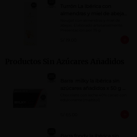
Turrón La Ibérica con
almendras y miel de abeja
x 75g
Nougat con almendras y miel de 
abejas. Elaborado artesanalmente.

Presentación por 75 g
S/ 19.00
Productos Sin Azúcares Añadidos
Barra milky la ibérica sin
azúcares añadidos x 50 g x
10 pzs
Chocolate con leche 40% cacao con 
edulcorante (maltitol).
S/ 65.00
Barra fondy la ibérica sin