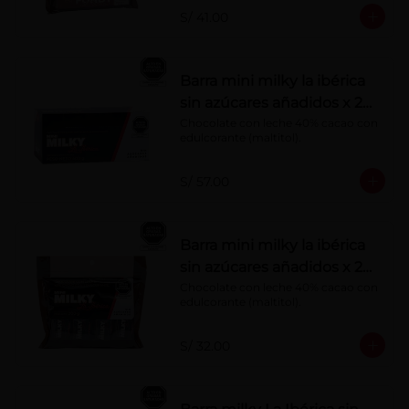
S/ 41.00
Barra mini milky la ibérica
sin azúcares añadidos x 20
g x 20 pzs
Chocolate con leche 40% cacao con 
edulcorante (maltitol).
S/ 57.00
Barra mini milky la ibérica
sin azúcares añadidos x 20
g x 10 pzs
Chocolate con leche 40% cacao con 
edulcorante (maltitol).
S/ 32.00