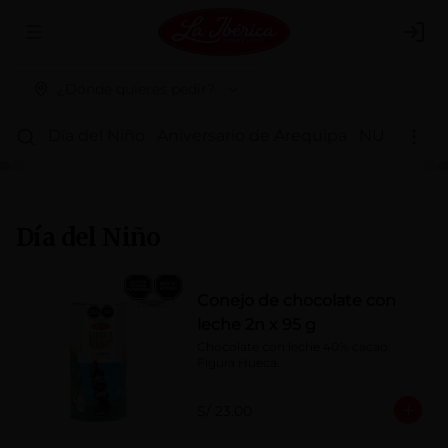
Abrir menu de navegación
Logi
¿Dónde quieres pedir?
Día del Niño
Aniversario de Arequipa
NUEVOS 
Día del Niño
Conejo de chocolate con
leche 2n x 95 g
Chocolate con leche 40% cacao. 
Figura Hueca.
S/ 23.00