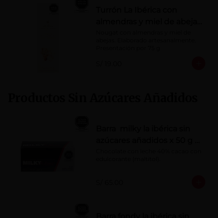
Turrón La Ibérica con
almendras y miel de abeja
x 75g
Nougat con almendras y miel de 
abejas. Elaborado artesanalmente.

Presentación por 75 g
S/ 19.00
Productos Sin Azúcares Añadidos
Barra milky la ibérica sin
azúcares añadidos x 50 g x
10 pzs
Chocolate con leche 40% cacao con 
edulcorante (maltitol).
S/ 65.00
Barra fondy la ibérica sin