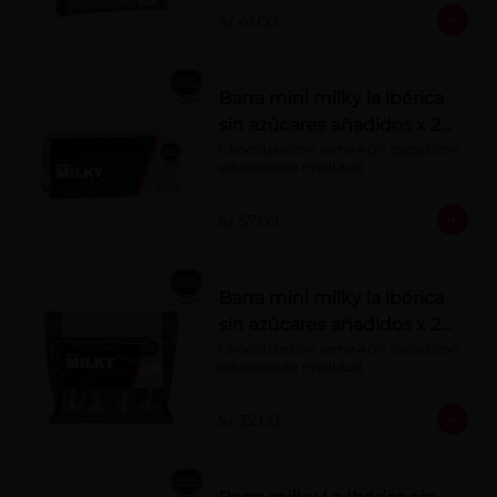
S/ 41.00
Barra mini milky la ibérica
sin azúcares añadidos x 20
g x 20 pzs
Chocolate con leche 40% cacao con 
edulcorante (maltitol).
S/ 57.00
Barra mini milky la ibérica
sin azúcares añadidos x 20
g x 10 pzs
Chocolate con leche 40% cacao con 
edulcorante (maltitol).
S/ 32.00