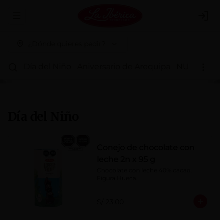
Abrir menu de navegación
Logi
¿Dónde quieres pedir?
Día del Niño
Aniversario de Arequipa
NUEVOS 
Día del Niño
Conejo de chocolate con
leche 2n x 95 g
Chocolate con leche 40% cacao. 
Figura Hueca.
S/ 23.00