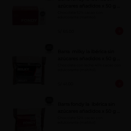
azúcares añadidos x 50 g x
10 pzs
Chocolate 52% cacao con 
edulcorante (maltitol)
S/ 65.00
Barra milky la ibérica sin
azúcares añadidos x 50 g x
6 pzs
Chocolate con leche 40% cacao con 
edulcorante (maltitol).
S/ 41.00
Barra fondy la ibérica sin
azúcares añadidos x 50 g x
6 pzs
Chocolate 52% cacao con 
edulcorante (maltitol)