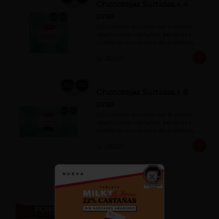
Chocotejas Surtidas x 4
pzas
Chocotejas Surtidas por 4 piezas: 
albaricoque, castañas, pecanas y 
avellanas con crema de avellanas. 
Rellenas con manjar de olla.
S/ 30.00
Chocotejas Surtidas x 8
pzas
Chocotejas Surtidas por 8 piezas: 
albaricoque, castañas, pecanas y 
avellanas con crema de avellanas. 
Rellenas con manjar de olla.
S/ 58.00
Fondy Dark 50 g
Close