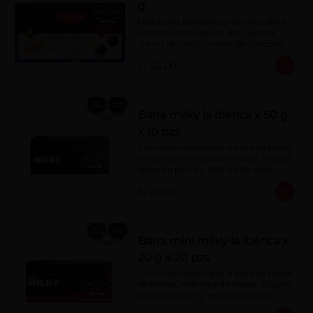
g
Deliciosos Bombones de chocolate 
surtidos con rellenos de: castaña, 
crema de coco, crema de chocolate, 
crema de leche, crema sabor a 
S/ 56.00
menta, barquillo relleno de crema de 
castaña con pasta de cacao, 
confitura de ciruela, mazapán de 
castaña, caramelo blando sabor a 
vainilla, turrón. Cobertura de 
Barra milky la ibérica x 50 g
chocolate: 52% cacao.
x 10 pzs
Chocolate elaborado a base de pasta 
de cacao, manteca de cacao, Azúcar, 
leche en polvo y lecitina de soya. 
Porcentaje de Cacao: 40%.
S/ 49.00
Barra mini milky la ibérica x
20 g x 20 pzs
Chocolate elaborado a base de pasta 
de cacao, manteca de cacao, Azúcar, 
leche en polvo y lecitina de soya. 
Porcentaje de Cacao: 40%.