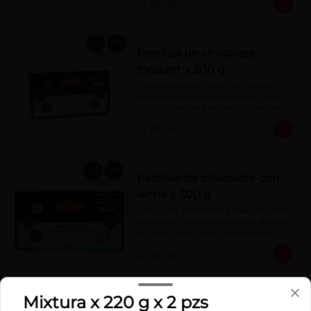
S/ 42.00
Pastillas de chocolate
fondant x 300 g
Chocolate semi dulce (sin leche), 
elaborado a base de pasta de cacao, 
azúcar, manteca de cacao y lecitina 
de soya. Porcentaje de Cacao: 52%
S/ 39.00
Pastillas de chocolate con
leche x 300 g
Chocolate elaborado a base de pasta 
de cacao, manteca de cacao, azúcar, 
leche en polvo y lecitina de soya. 
Porcentaje de cacao: 40%
S/ 39.00
Mixtura x 220 g x 2 pzs
Barra mini milky la ibérica