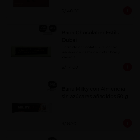
naranja, licor sabor a cereza y whisky 
con café.
S/ 40.00
Barra Chocolatier Estilo
Dubai
Barra de chocolate 52% cacao. 
Rellena de pasta de pistachos y 
kayadif.
S/ 14.00
Barra Milky con Almendra
sin azúcares añadidos 50 g
S/ 8.70