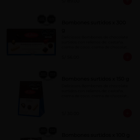
S/ 89.00
menta, barquillo relleno de crema de 
castaña con pasta de cacao, 
confitura de ciruela, mazapán de 
castaña, caramelo blando sabor a 
vainilla, turrón. Cobertura de 
Bombones surtidos x 300
chocolate: 52% cacao.
g
Deliciosos Bombones de chocolate 
surtidos con rellenos de: castaña, 
crema de coco, crema de chocolate, 
crema de leche, crema sabor a 
S/ 56.00
menta, barquillo relleno de crema de 
castaña con pasta de cacao, 
confitura de ciruela, mazapán de 
castaña, caramelo blando sabor a 
vainilla, turrón. Cobertura de 
Bombones surtidos x 150 g
chocolate: 52% cacao.
Deliciosos Bombones de chocolate 
surtidos con rellenos de: castaña, 
crema de coco, crema de chocolate, 
crema de leche, crema sabor a 
menta, barquillo relleno de crema de 
castaña con pasta de cacao, 
S/ 30.00
confitura de ciruela, mazapán de 
castaña, caramelo blando sabor a 
vainilla, turrón. Cobertura de 
chocolate: 52% cacao.
Bombones surtidos x 100 g