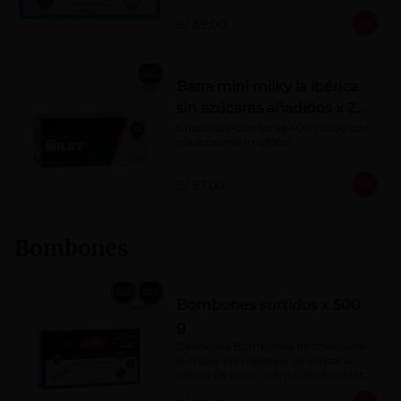
Porcentaje de cacao: 40%
S/ 39.00
Barra mini milky la ibérica
sin azúcares añadidos x 20
g x 20 pzs
Chocolate con leche 40% cacao con 
edulcorante (maltitol).
S/ 57.00
Bombones
Bombones surtidos x 500
g
Deliciosos Bombones de chocolate 
surtidos con rellenos de: castaña, 
crema de coco, crema de chocolate, 
crema de leche, crema sabor a 