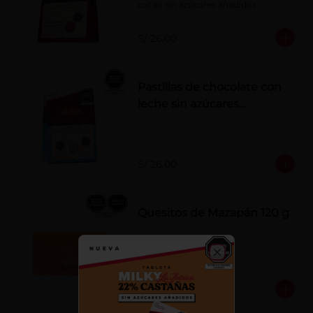
cacao sin azúcares añadidos
S/ 26.00
Pastillas de chocolate con
leche sin azúcares
añadidos
S/ 26.00
Quesitos de Mazapán 120 g
Close
S/ 37.00