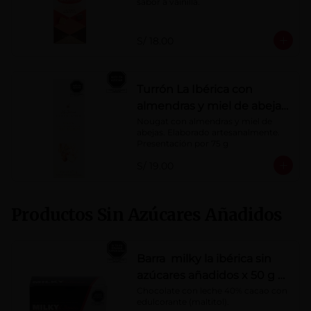
sabor a vainilla.
S/ 18.00
Turrón La Ibérica con
almendras y miel de abeja
x 75g
Nougat con almendras y miel de 
abejas. Elaborado artesanalmente.

Presentación por 75 g
S/ 19.00
Productos Sin Azúcares Añadidos
Barra milky la ibérica sin
azúcares añadidos x 50 g x
10 pzs
Chocolate con leche 40% cacao con 
edulcorante (maltitol).