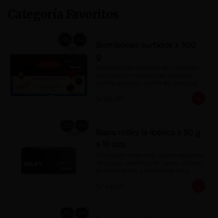
Categoría Favoritos
Bombones surtidos x 300
g
Deliciosos Bombones de chocolate 
surtidos con rellenos de: castaña, 
crema de coco, crema de chocolate, 
crema de leche, crema sabor a 
S/ 56.00
menta, barquillo relleno de crema de 
castaña con pasta de cacao, 
confitura de ciruela, mazapán de 
castaña, caramelo blando sabor a 
vainilla, turrón. Cobertura de 
Barra milky la ibérica x 50 g
chocolate: 52% cacao.
x 10 pzs
Chocolate elaborado a base de pasta 
de cacao, manteca de cacao, Azúcar, 
leche en polvo y lecitina de soya. 
Porcentaje de Cacao: 40%.
S/ 49.00