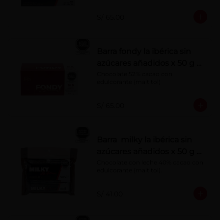
S/ 65.00
Barra fondy la ibérica sin
azúcares añadidos x 50 g x
10 pzs
Chocolate 52% cacao con 
edulcorante (maltitol)
S/ 65.00
Barra milky la ibérica sin
azúcares añadidos x 50 g x
6 pzs
Chocolate con leche 40% cacao con 
edulcorante (maltitol).
S/ 41.00