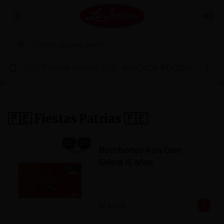
Abrir menu de navegación
Logi
¿Dónde quieres pedir?
🇵🇪 Fiestas Patrias 🇵🇪
NUEVOS PRODUCTOS
P
🇵🇪 Fiestas Patrias 🇵🇪
Bombones Ron Gran
Solera 15 años
S/ 43.00