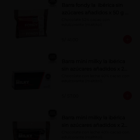
Barra fondy la ibérica sin
azúcares añadidos x 50 g x
6 pzs
Chocolate 52% cacao con 
edulcorante (maltitol)
S/ 41.00
Barra mini milky la ibérica
sin azúcares añadidos x 20
g x 20 pzs
Chocolate con leche 40% cacao con 
edulcorante (maltitol).
S/ 57.00
Barra mini milky la ibérica
sin azúcares añadidos x 20
g x 10 pzs
Chocolate con leche 40% cacao con 
edulcorante (maltitol).