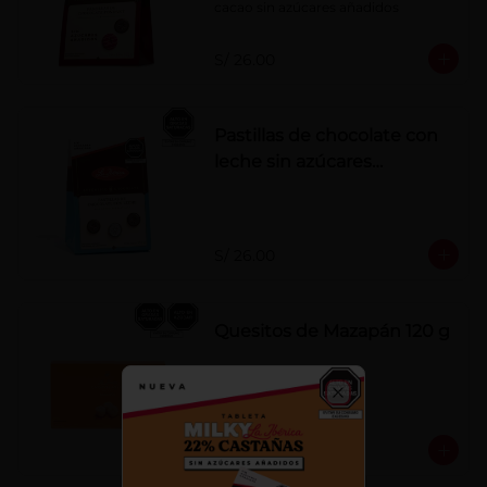
cacao sin azúcares añadidos
S/ 26.00
Pastillas de chocolate con
leche sin azúcares
añadidos
S/ 26.00
Quesitos de Mazapán 120 g
Close
S/ 37.00