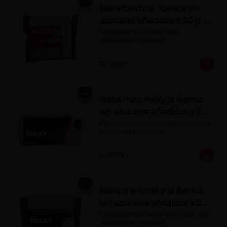
Barra fondy la ibérica sin
azúcares añadidos x 50 g x
6 pzs
Chocolate 52% cacao con 
edulcorante (maltitol)
S/ 41.00
Barra mini milky la ibérica
sin azúcares añadidos x 20
g x 20 pzs
Chocolate con leche 40% cacao con 
edulcorante (maltitol).
S/ 57.00
Barra mini milky la ibérica
sin azúcares añadidos x 20
g x 10 pzs
Chocolate con leche 40% cacao con 
edulcorante (maltitol).