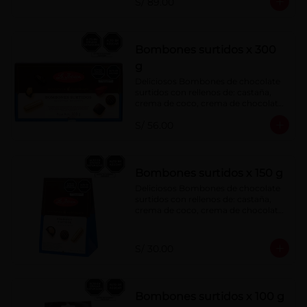
S/ 89.00
menta, barquillo relleno de crema de 
castaña con pasta de cacao, 
confitura de ciruela, mazapán de 
castaña, caramelo blando sabor a 
vainilla, turrón. Cobertura de 
Bombones surtidos x 300
chocolate: 52% cacao.
g
Deliciosos Bombones de chocolate 
surtidos con rellenos de: castaña, 
crema de coco, crema de chocolate, 
crema de leche, crema sabor a 
S/ 56.00
menta, barquillo relleno de crema de 
castaña con pasta de cacao, 
confitura de ciruela, mazapán de 
castaña, caramelo blando sabor a 
vainilla, turrón. Cobertura de 
Bombones surtidos x 150 g
chocolate: 52% cacao.
Deliciosos Bombones de chocolate 
surtidos con rellenos de: castaña, 
crema de coco, crema de chocolate, 
crema de leche, crema sabor a 
menta, barquillo relleno de crema de 
castaña con pasta de cacao, 
S/ 30.00
confitura de ciruela, mazapán de 
castaña, caramelo blando sabor a 
vainilla, turrón. Cobertura de 
chocolate: 52% cacao.
Bombones surtidos x 100 g