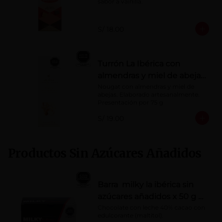
sabor a vainilla.
S/ 18.00
Turrón La Ibérica con
almendras y miel de abeja
x 75g
Nougat con almendras y miel de 
abejas. Elaborado artesanalmente.

Presentación por 75 g
S/ 19.00
Productos Sin Azúcares Añadidos
Barra milky la ibérica sin
azúcares añadidos x 50 g x
10 pzs
Chocolate con leche 40% cacao con 
edulcorante (maltitol).