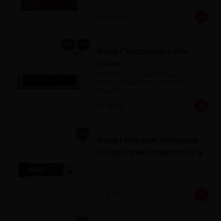
naranja, licor sabor a cereza y whisky 
con café.
S/ 40.00
Barra Chocolatier Estilo
Dubai
Barra de chocolate 52% cacao. 
Rellena de pasta de pistachos y 
kayadif.
S/ 14.00
Barra Milky con Almendra
sin azúcares añadidos 50 g
S/ 8.70