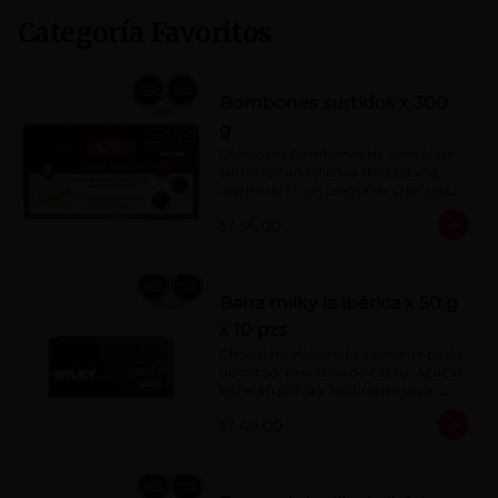
Categoría Favoritos
Bombones surtidos x 300
g
Deliciosos Bombones de chocolate 
surtidos con rellenos de: castaña, 
crema de coco, crema de chocolate, 
crema de leche, crema sabor a 
S/ 56.00
menta, barquillo relleno de crema de 
castaña con pasta de cacao, 
confitura de ciruela, mazapán de 
castaña, caramelo blando sabor a 
vainilla, turrón. Cobertura de 
Barra milky la ibérica x 50 g
chocolate: 52% cacao.
x 10 pzs
Chocolate elaborado a base de pasta 
de cacao, manteca de cacao, Azúcar, 
leche en polvo y lecitina de soya. 
Porcentaje de Cacao: 40%.
S/ 49.00