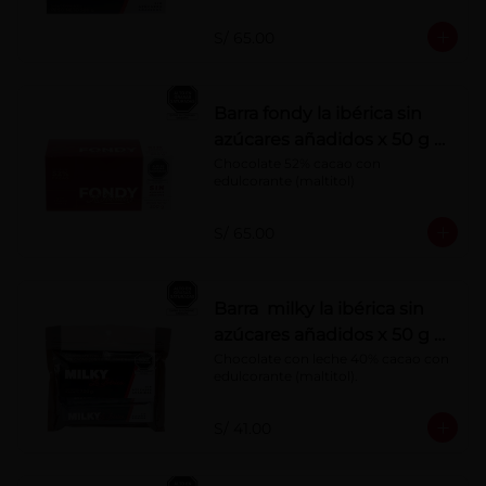
S/ 65.00
Barra fondy la ibérica sin
azúcares añadidos x 50 g x
10 pzs
Chocolate 52% cacao con 
edulcorante (maltitol)
S/ 65.00
Barra milky la ibérica sin
azúcares añadidos x 50 g x
6 pzs
Chocolate con leche 40% cacao con 
edulcorante (maltitol).
S/ 41.00