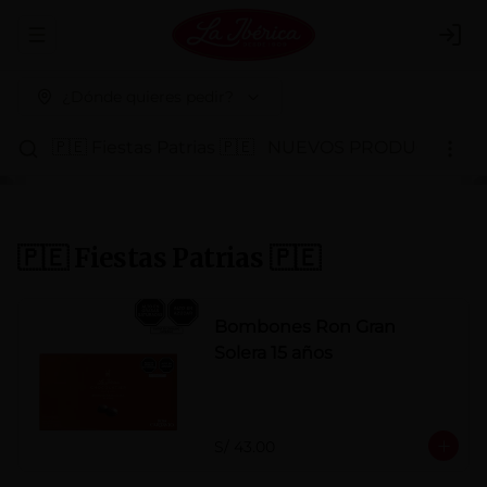
Abrir menu de navegación
Logi
¿Dónde quieres pedir?
🇵🇪 Fiestas Patrias 🇵🇪
NUEVOS PRODUCTOS
P
🇵🇪 Fiestas Patrias 🇵🇪
Bombones Ron Gran
Solera 15 años
S/ 43.00