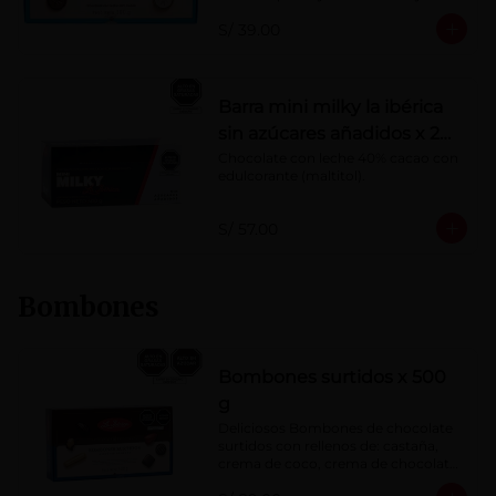
Porcentaje de cacao: 40%
S/ 39.00
Barra mini milky la ibérica
sin azúcares añadidos x 20
g x 20 pzs
Chocolate con leche 40% cacao con 
edulcorante (maltitol).
S/ 57.00
Bombones
Bombones surtidos x 500
g
Deliciosos Bombones de chocolate 
surtidos con rellenos de: castaña, 
crema de coco, crema de chocolate, 
crema de leche, crema sabor a 