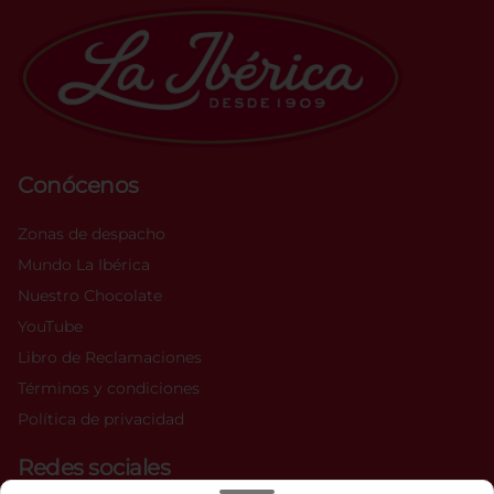
Conócenos
Zonas de despacho
Mundo La Ibérica
Nuestro Chocolate
YouTube
Libro de Reclamaciones
Términos y condiciones
Política de privacidad
Redes sociales