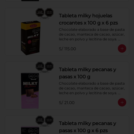
Tableta milky hojuelas
crocantes x 100 g x 6 pzs
Chocolate elaborado a base de pasta 
de cacao, manteca de cacao, azúcar, 
leche en polvo y lecitina de soya. 
Agregado: Hojuelas de Maíz. 
S/ 115.00
Porcentaje de Cacao: 40%
Tableta milky pecanas y
pasas x 100 g
Chocolate elaborado a base de pasta 
de cacao, manteca de cacao, azúcar, 
leche en polvo y lecitina de soya. 
Agregado: Pecanas y Pasas. 
S/ 21.00
Porcentaje de Cacao: 40%
Tableta milky pecanas y
pasas x 100 g x 6 pzs