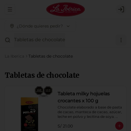
Abrir menu de navegación
Logi
¿Dónde quieres pedir?
Tabletas de chocolate
La Iberica
Tabletas de chocolate
Tabletas de chocolate
Tableta milky hojuelas
crocantes x 100 g
Chocolate elaborado a base de pasta 
de cacao, manteca de cacao, azúcar, 
leche en polvo y lecitina de soya. 
Agregado: Hojuelas de Maíz. 
S/ 21.00
Porcentaje de Cacao: 40%