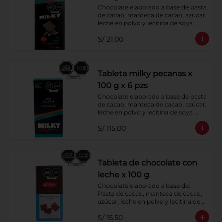
Chocolate elaborado a base de pasta 
de cacao, manteca de cacao, azúcar, 
leche en polvo y lecitina de soya. 
Agregado: Pecanas. Porcentaje de 
S/ 21.00
Cacao: 40%
Tableta milky pecanas x
100 g x 6 pzs
Chocolate elaborado a base de pasta 
de cacao, manteca de cacao, azúcar, 
leche en polvo y lecitina de soya. 
Agregado: Pecanas. Porcentaje de 
S/ 115.00
Cacao: 40%
Tableta de chocolate con
leche x 100 g
Chocolate elaborado a base de: 
Pasta de cacao, manteca de cacao, 
azúcar, leche en polvo y lecitina de 
soya
S/ 15.50