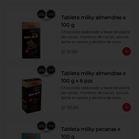
Tableta milky almendras x
100 g
Chocolate elaborado a base de pasta 
de cacao, manteca de cacao, azúcar, 
leche en polvo y lecitina de soya. 
Agregado: Almendras. Porcentaje de 
S/ 21.00
Cacao: 40%
Tableta milky almendras x
100 g x 6 pzs
Chocolate elaborado a base de pasta 
de cacao, manteca de cacao, azúcar, 
leche en polvo y lecitina de soya. 
Agregado: Almendras. Porcentaje de 
S/ 115.00
Cacao: 40%
Tableta milky pecanas x
100 g