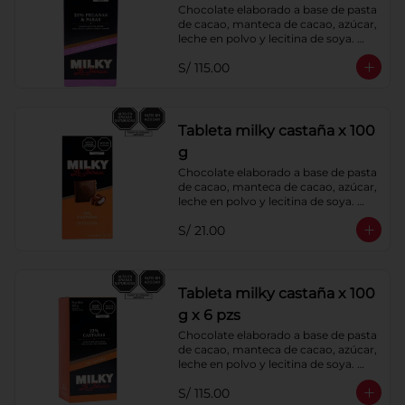
Chocolate elaborado a base de pasta 
de cacao, manteca de cacao, azúcar, 
leche en polvo y lecitina de soya. 
Agregado: Pecanas y Pasas. 
S/ 115.00
Porcentaje de Cacao: 40%
Tableta milky castaña x 100
g
Chocolate elaborado a base de pasta 
de cacao, manteca de cacao, azúcar, 
leche en polvo y lecitina de soya. 
Agregado: Castañas. Porcentaje de 
S/ 21.00
Cacao: 40%
Tableta milky castaña x 100
g x 6 pzs
Chocolate elaborado a base de pasta 
de cacao, manteca de cacao, azúcar, 
leche en polvo y lecitina de soya. 
Agregado: Castañas. Porcentaje de 
S/ 115.00
Cacao: 40%