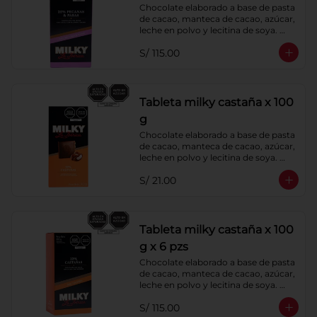
Chocolate elaborado a base de pasta 
de cacao, manteca de cacao, azúcar, 
leche en polvo y lecitina de soya. 
Agregado: Pecanas y Pasas. 
S/ 115.00
Porcentaje de Cacao: 40%
Tableta milky castaña x 100
g
Chocolate elaborado a base de pasta 
de cacao, manteca de cacao, azúcar, 
leche en polvo y lecitina de soya. 
Agregado: Castañas. Porcentaje de 
S/ 21.00
Cacao: 40%
Tableta milky castaña x 100
g x 6 pzs
Chocolate elaborado a base de pasta 
de cacao, manteca de cacao, azúcar, 
leche en polvo y lecitina de soya. 
Agregado: Castañas. Porcentaje de 
S/ 115.00
Cacao: 40%