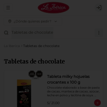
Abrir menu de navegación
Logi
¿Dónde quieres pedir?
Tabletas de chocolate
La Iberica
Tabletas de chocolate
Tabletas de chocolate
Tableta milky hojuelas
crocantes x 100 g
Chocolate elaborado a base de pasta 
de cacao, manteca de cacao, azúcar, 
leche en polvo y lecitina de soya. 
Agregado: Hojuelas de Maíz. 
S/ 21.00
Porcentaje de Cacao: 40%