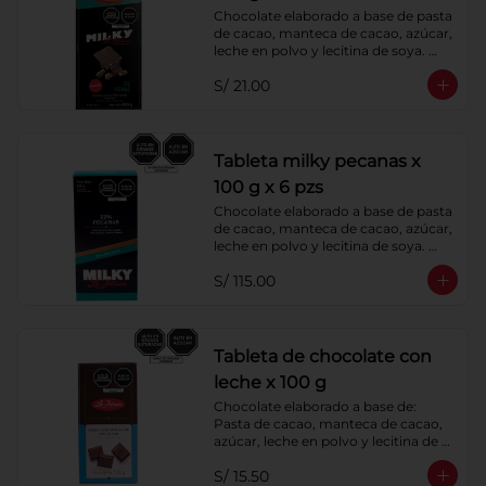
Chocolate elaborado a base de pasta 
de cacao, manteca de cacao, azúcar, 
leche en polvo y lecitina de soya. 
Agregado: Pecanas. Porcentaje de 
S/ 21.00
Cacao: 40%
Tableta milky pecanas x
100 g x 6 pzs
Chocolate elaborado a base de pasta 
de cacao, manteca de cacao, azúcar, 
leche en polvo y lecitina de soya. 
Agregado: Pecanas. Porcentaje de 
S/ 115.00
Cacao: 40%
Tableta de chocolate con
leche x 100 g
Chocolate elaborado a base de: 
Pasta de cacao, manteca de cacao, 
azúcar, leche en polvo y lecitina de 
soya
S/ 15.50