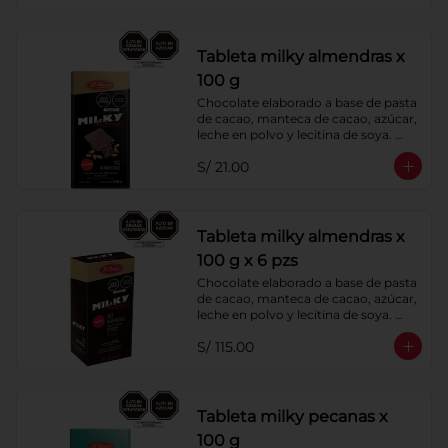
Tableta milky almendras x
100 g
Chocolate elaborado a base de pasta 
de cacao, manteca de cacao, azúcar, 
leche en polvo y lecitina de soya. 
Agregado: Almendras. Porcentaje de 
S/ 21.00
Cacao: 40%
Tableta milky almendras x
100 g x 6 pzs
Chocolate elaborado a base de pasta 
de cacao, manteca de cacao, azúcar, 
leche en polvo y lecitina de soya. 
Agregado: Almendras. Porcentaje de 
S/ 115.00
Cacao: 40%
Tableta milky pecanas x
100 g