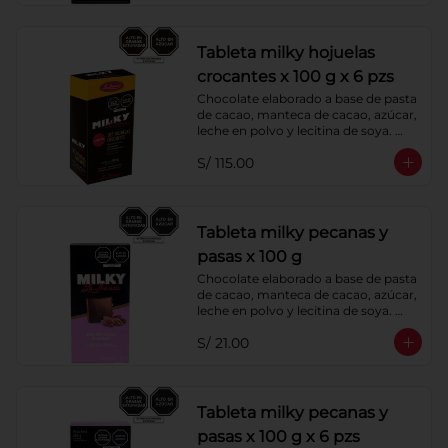
Tableta milky hojuelas
crocantes x 100 g x 6 pzs
Chocolate elaborado a base de pasta 
de cacao, manteca de cacao, azúcar, 
leche en polvo y lecitina de soya. 
Agregado: Hojuelas de Maíz. 
S/ 115.00
Porcentaje de Cacao: 40%
Tableta milky pecanas y
pasas x 100 g
Chocolate elaborado a base de pasta 
de cacao, manteca de cacao, azúcar, 
leche en polvo y lecitina de soya. 
Agregado: Pecanas y Pasas. 
S/ 21.00
Porcentaje de Cacao: 40%
Tableta milky pecanas y
pasas x 100 g x 6 pzs