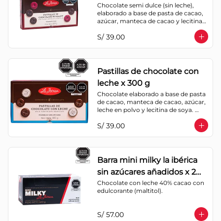
Chocolate semi dulce (sin leche), 
elaborado a base de pasta de cacao, 
azúcar, manteca de cacao y lecitina 
de soya. Porcentaje de Cacao: 52%
S/ 39.00
Pastillas de chocolate con
leche x 300 g
Chocolate elaborado a base de pasta 
de cacao, manteca de cacao, azúcar, 
leche en polvo y lecitina de soya. 
Porcentaje de cacao: 40%
S/ 39.00
Barra mini milky la ibérica
sin azúcares añadidos x 20
g x 20 pzs
Chocolate con leche 40% cacao con 
edulcorante (maltitol).
S/ 57.00