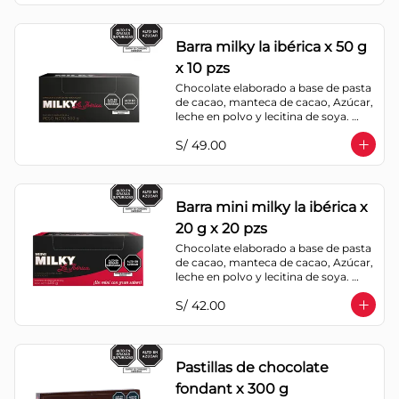
confitura de ciruela, mazapán de 
castaña, caramelo blando sabor a 
vainilla, turrón. Cobertura de 
Barra milky la ibérica x 50 g
chocolate: 52% cacao.
x 10 pzs
Chocolate elaborado a base de pasta 
de cacao, manteca de cacao, Azúcar, 
leche en polvo y lecitina de soya. 
Porcentaje de Cacao: 40%.
S/ 49.00
Barra mini milky la ibérica x
20 g x 20 pzs
Chocolate elaborado a base de pasta 
de cacao, manteca de cacao, Azúcar, 
leche en polvo y lecitina de soya. 
Porcentaje de Cacao: 40%.
S/ 42.00
Pastillas de chocolate
fondant x 300 g