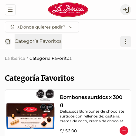
Abrir menu de navegación
Logi
¿Dónde quieres pedir?
Categoría Favoritos
La Iberica
Categoría Favoritos
Categoría Favoritos
Bombones surtidos x 300
g
Deliciosos Bombones de chocolate 
surtidos con rellenos de: castaña, 
crema de coco, crema de chocolate, 
crema de leche, crema sabor a 
S/ 56.00
menta, barquillo relleno de crema de 
castaña con pasta de cacao, 