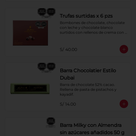
Trufas surtidas x 6 pzs
Bombones de chocolate, chocolate 
con leche y chocolate blanco 
surtidos con rellenos de crema con 
pisco, brandy, ron, licor sabor a 
naranja, licor sabor a cereza y whisky 
con café.
S/ 40.00
Barra Chocolatier Estilo
Dubai
Barra de chocolate 52% cacao. 
Rellena de pasta de pistachos y 
kayadif.
S/ 14.00
Barra Milky con Almendra
sin azúcares añadidos 50 g