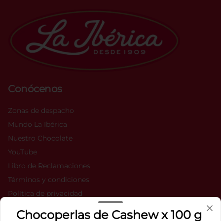
Conócenos
Zonas de despacho
Mundo La Ibérica
Nuestro Chocolate
YouTube
Libro de Reclamaciones
Términos y condiciones
Política de privacidad
Chocoperlas de Cashew x 100 g
Redes sociales