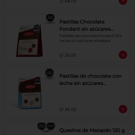
S/ 68.00
Pastillas Chocolate
Fondant sin azúcares
añadidos 150 g
Pastillas de chocolate fondant 52% 
cacao sin azúcares añadidos
S/ 26.00
Pastillas de chocolate con
leche sin azúcares
añadidos
S/ 26.00
Quesitos de Mazapán 120 g