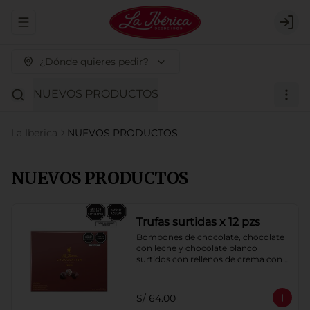
Abrir menu de navegación
Logi
¿Dónde quieres pedir?
NUEVOS PRODUCTOS
La Iberica
NUEVOS PRODUCTOS
NUEVOS PRODUCTOS
Trufas surtidas x 12 pzs
Bombones de chocolate, chocolate 
con leche y chocolate blanco 
surtidos con rellenos de crema con 
pisco, brandy, ron, licor sabor a 
naranja, licor sabor a cereza y whisky 
con café.
S/ 64.00