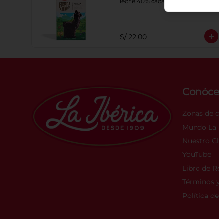
leche 40% cacao
S/ 22.00
Conóce
Zonas de 
Mundo La I
Nuestro C
YouTube
Libro de 
Términos y
Política d