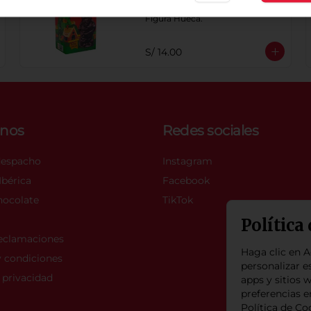
Chocolate con leche 40% cacao. 
Figura Hueca.
S/ 14.00
nos
Redes sociales
despacho
Instagram
bérica
Facebook
hocolate
TikTok
Política
Reclamaciones
Haga clic en A
 condiciones
personalizar es
e privacidad
apps y sitios w
preferencias 
Política de Co