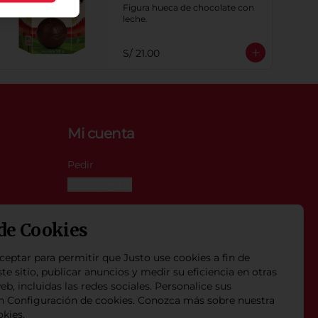
Figura hueca de chocolate con 
leche.
S/ 21.00
Mi cuenta
Pedir
Iniciar sesión
 de Cookies
ceptar para permitir que Justo use cookies a fin de
te sitio, publicar anuncios y medir su eficiencia en otras
eb, incluidas las redes sociales. Personalice sus
en Configuración de cookies. Conozca más sobre nuestra
okies
.