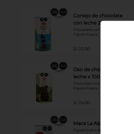
Conejo de chocolate
con leche 2n x 95 g
Chocolate con leche 40% cacao. 
Figura Hueca.
S/ 23.00
Oso de chocolate con
leche x 100 g
Chocolate con leche 40% cacao. 
Figura Hueca.
S/ 24.00
Maca La Alpaca
Figura hueca de chocolate con 