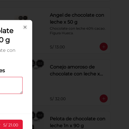
Angel de chocolate con
leche x 50 g
Chocolate con leche 40% cacao. 
late
Close
Figura Hueca.
0 g
S/ 13.00
ate con
Conejo amoroso de
es
chocolate con leche x
180g
S/ 32.00
Pelota de chocolate con
r
S/ 21.00
leche 1n x 90 g