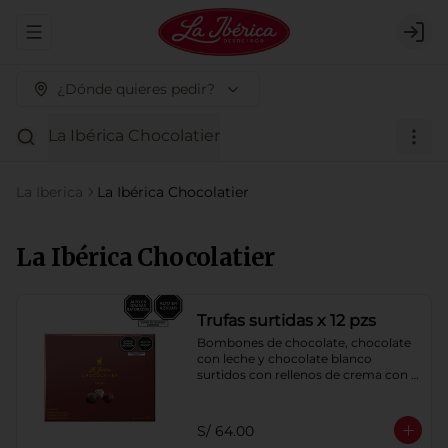
Abrir menu de navegación
Logi
¿Dónde quieres pedir?
La Ibérica Chocolatier
La Iberica
La Ibérica Chocolatier
La Ibérica Chocolatier
Trufas surtidas x 12 pzs
Bombones de chocolate, chocolate 
con leche y chocolate blanco 
surtidos con rellenos de crema con 
pisco, brandy, ron, licor sabor a 
naranja, licor sabor a cereza y whisky 
con café.
S/ 64.00