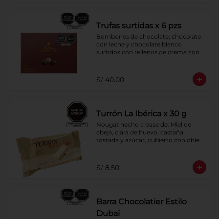
Trufas surtidas x 6 pzs
Bombones de chocolate, chocolate 
con leche y chocolate blanco 
surtidos con rellenos de crema con 
pisco, brandy, ron, licor sabor a 
naranja, licor sabor a cereza y whisky 
con café.
S/ 40.00
Turrón La Ibérica x 30 g
Nougat hecho a base de: Miel de 
abeja, clara de huevo, castaña 
tostada y azúcar, cubierto con oblea 
de harina de trigo.
S/ 8.50
Barra Chocolatier Estilo
Dubai