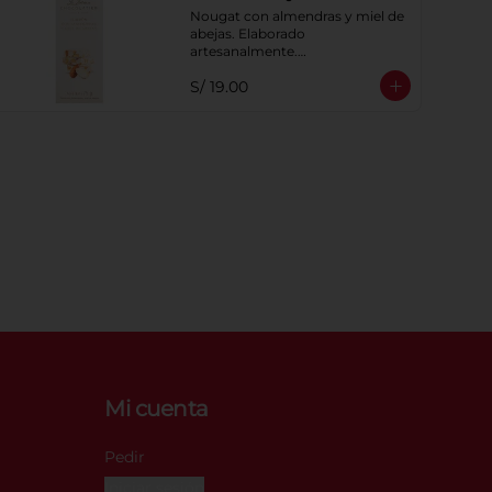
abeja x 75g
Nougat con almendras y miel de 
abejas. Elaborado 
artesanalmente.

Presentación por 75 g
S/ 19.00
Mi cuenta
Pedir
Iniciar sesión