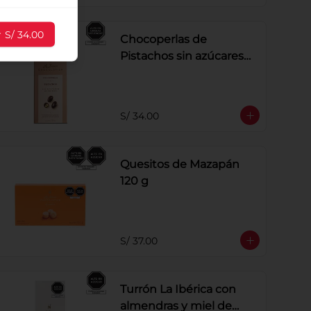
r
S/ 34.00
Chocoperlas de
Pistachos sin azúcares
añadidos x 100 g
S/ 34.00
Quesitos de Mazapán
120 g
S/ 37.00
Turrón La Ibérica con
almendras y miel de