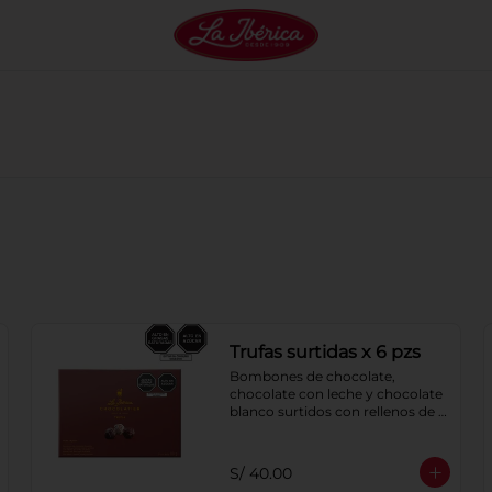
Trufas surtidas x 6 pzs
Bombones de chocolate, 
chocolate con leche y chocolate 
blanco surtidos con rellenos de 
crema con pisco, brandy, ron, 
licor sabor a naranja, licor sabor 
a cereza y whisky con café.
S/ 40.00