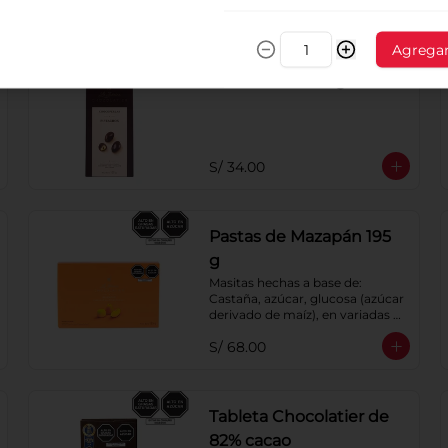
Agrega
Chocoperlas de
Pistachos x 100 g
S/ 34.00
Pastas de Mazapán 195
g
Masitas hechas a base de: 
Castaña, azúcar, glucosa (azúcar 
derivado de maíz), en variadas 
formas.
S/ 68.00
Tableta Chocolatier de
82% cacao