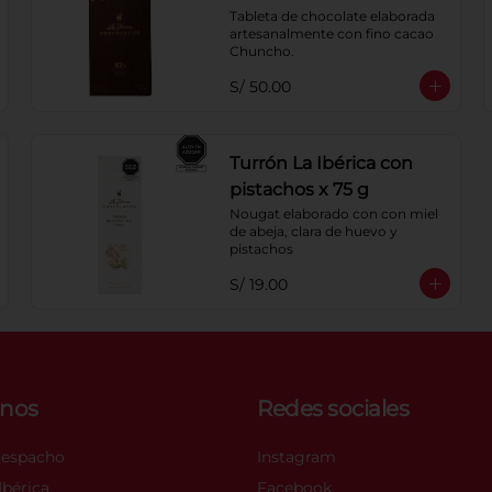
Tableta de chocolate elaborada 
artesanalmente con fino cacao 
Chuncho.
S/ 50.00
Turrón La Ibérica con
pistachos x 75 g
Nougat elaborado con con miel 
de abeja, clara de huevo y 
pistachos
S/ 19.00
nos
Redes sociales
despacho
Instagram
bérica
Facebook