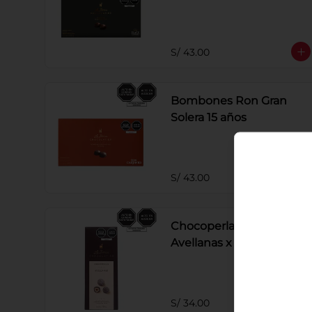
S/ 43.00
Bombones Ron Gran
Solera 15 años
S/ 43.00
Chocoperlas de
Avellanas x 100 g
S/ 34.00