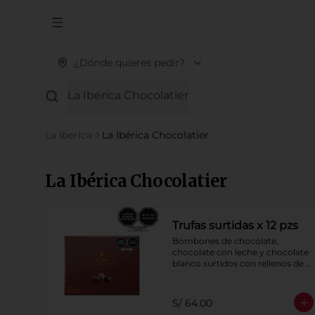
Abrir menu de navegación
¿Dónde quieres pedir?
La Ibérica Chocolatier
La Iberica
La Ibérica Chocolatier
La Ibérica Chocolatier
Trufas surtidas x 12 pzs
Bombones de chocolate, 
chocolate con leche y chocolate 
blanco surtidos con rellenos de 
crema con pisco, brandy, ron, 
licor sabor a naranja, licor sabor 
a cereza y whisky con café.
S/ 64.00