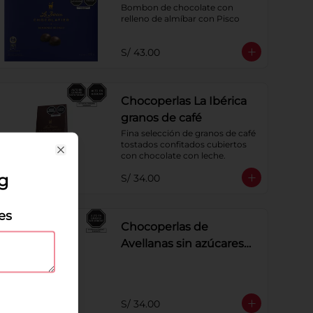
Bombon de chocolate con 
relleno de almíbar con Pisco
S/ 43.00
Chocoperlas La Ibérica
granos de café
Fina selección de granos de café 
tostados confitados cubiertos 
con chocolate con leche.
Close
g
S/ 34.00
es
Chocoperlas de
Avellanas sin azúcares
añadidos x 100 g
S/ 34.00