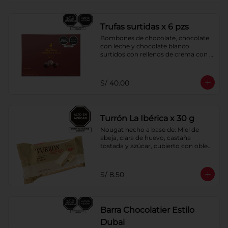
Trufas surtidas x 6 pzs
Bombones de chocolate, chocolate 
con leche y chocolate blanco 
surtidos con rellenos de crema con 
pisco, brandy, ron, licor sabor a 
naranja, licor sabor a cereza y whisky 
con café.
S/ 40.00
Turrón La Ibérica x 30 g
Nougat hecho a base de: Miel de 
abeja, clara de huevo, castaña 
tostada y azúcar, cubierto con oblea 
de harina de trigo.
S/ 8.50
Barra Chocolatier Estilo
Dubai