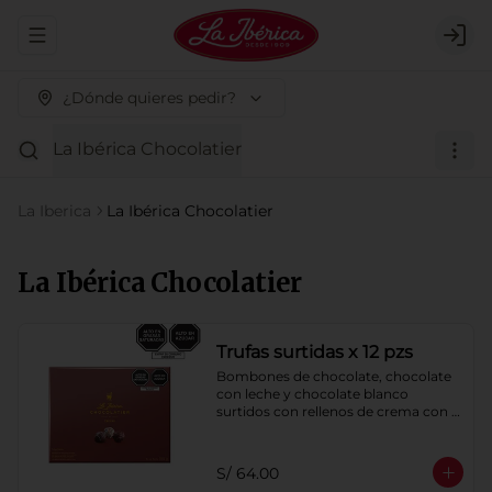
Abrir menu de navegación
Logi
¿Dónde quieres pedir?
La Ibérica Chocolatier
La Iberica
La Ibérica Chocolatier
La Ibérica Chocolatier
Trufas surtidas x 12 pzs
Bombones de chocolate, chocolate 
con leche y chocolate blanco 
surtidos con rellenos de crema con 
pisco, brandy, ron, licor sabor a 
naranja, licor sabor a cereza y whisky 
con café.
S/ 64.00