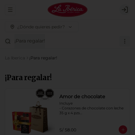
Abrir menu de navegación
Logi
¿Dónde quieres pedir?
¡Para regalar!
La Iberica
¡Para regalar!
¡Para regalar!
Amor de chocolate
Incluye

- Corazones de chocolate con leche 
35 g x 4 pzs

- Tableta Milky pecanas y pasas x 100 
g

- Bolsa de regalo a elección
S/ 58.00