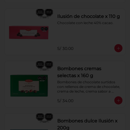
Ilusión de chocolate x 110 g
Chocolate con leche 40% cacao.
S/ 30.00
Bombones cremas
selectas x 160 g
Bombones de chocolate surtidos 
con rellenos de crema de chocolate, 
crema de leche, crema sabor a 
menta y crema de café. Cobertura 
S/ 34.00
de chocolate: 52% cacao.
Bombones dulce Ilusión x
200g