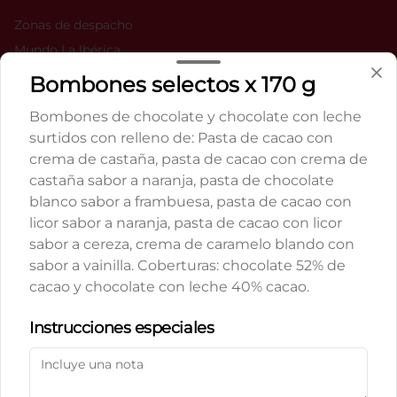
Zonas de despacho
Mundo La Ibérica
Nuestro Chocolate
Bombones selectos x 170 g
YouTube
Bombones de chocolate y chocolate con leche
Libro de Reclamaciones
surtidos con relleno de: Pasta de cacao con
Términos y condiciones
crema de castaña, pasta de cacao con crema de
Política de privacidad
castaña sabor a naranja, pasta de chocolate
blanco sabor a frambuesa, pasta de cacao con
Redes sociales
licor sabor a naranja, pasta de cacao con licor
sabor a cereza, crema de caramelo blando con
Instagram
sabor a vainilla. Coberturas: chocolate 52% de
Facebook
cacao y chocolate con leche 40% cacao.
TikTok
Política de Cookies
Instrucciones especiales
Mi cuenta
Haga clic en Aceptar para permitir que Justo use
cookies a fin de personalizar este sitio, publicar
Pedir
anuncios y medir su eficiencia en otras apps y sitios