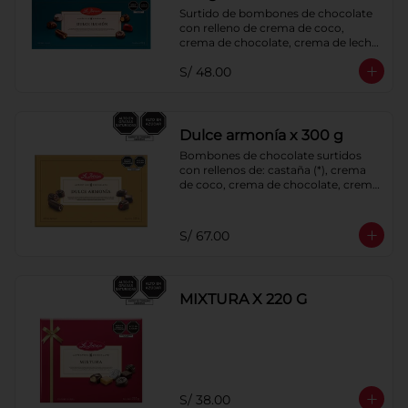
Surtido de bombones de chocolate 
con relleno de crema de coco, 
crema de chocolate, crema de leche, 
crema sabor a menta, barquillo 
S/ 48.00
relleno de crema de castaña con 
pasta de cacao, confitura de ciruela, 
mazapán de castaña, caramelo 
blando sabor a vainilla y pastillas de 
chocolate con leche 40% cacao. 
Dulce armonía x 300 g
Cobertura de chocolate: 52% cacao.
Bombones de chocolate surtidos 
con rellenos de: castaña (*), crema 
de coco, crema de chocolate, crema 
de leche, crema sabor a menta, 
barquillo relleno de crema de 
castaña con pasta de cacao, 
S/ 67.00
confitura de ciruela, mazapán de 
castaña, caramelo blando sabor a 
vainilla, turrón. Cobertura de 
chocolate: 52% cacao. *Bombones 
MIXTURA X 220 G
Castaña, sólo se incluyen en la 
presentación de 500g
S/ 38.00