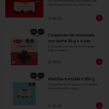
con leche surtidos con relleno de: 
Pasta de cacao con crema de 
castaña, pasta de cacao con crema 
de castaña sabor a naranja, pasta de 
chocolate blanco sabor a frambuesa, 
S/ 46.00
pasta de cacao con licor sabor a 
naranja, pasta de cacao con licor 
sabor a cereza, crema de caramelo 
blando con sabor a vainilla. 
Corazones de chocolate
Coberturas: chocolate 52% de cacao 
y chocolate con leche 40% cacao.
con leche 35 g x 4 pzs
Chocolate con leche 40% cacao. 
Figura Hueca.
S/ 37.00
Pastillas surtidas x 180 g
Chocolate 52% cacao y Chocolate 
con leche 40% cacao.
S/ 36.00