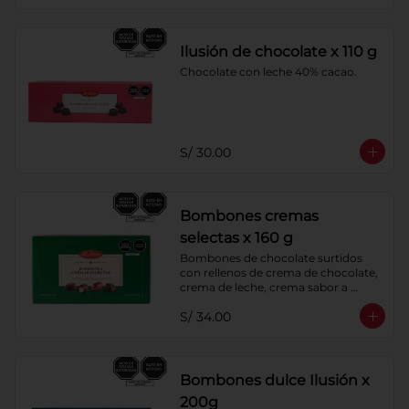
Ilusión de chocolate x 110 g
Chocolate con leche 40% cacao.
S/ 30.00
Bombones cremas
selectas x 160 g
Bombones de chocolate surtidos 
con rellenos de crema de chocolate, 
crema de leche, crema sabor a 
menta y crema de café. Cobertura 
S/ 34.00
de chocolate: 52% cacao.
Bombones dulce Ilusión x
200g