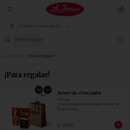
Abrir menu de navegación
Logi
¿Dónde quieres pedir?
¡Para regalar!
La Iberica
¡Para regalar!
¡Para regalar!
Amor de chocolate
Incluye

- Corazones de chocolate con leche 
35 g x 4 pzs

- Tableta Milky pecanas y pasas x 100 
g

- Bolsa de regalo a elección
S/ 58.00