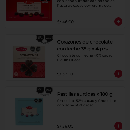
con leche surtidos con relleno de: 
Pasta de cacao con crema de 
castaña, pasta de cacao con crema 
de castaña sabor a naranja, pasta de 
chocolate blanco sabor a frambuesa, 
S/ 46.00
pasta de cacao con licor sabor a 
naranja, pasta de cacao con licor 
sabor a cereza, crema de caramelo 
blando con sabor a vainilla. 
Corazones de chocolate
Coberturas: chocolate 52% de cacao 
y chocolate con leche 40% cacao.
con leche 35 g x 4 pzs
Chocolate con leche 40% cacao. 
Figura Hueca.
S/ 37.00
Pastillas surtidas x 180 g
Chocolate 52% cacao y Chocolate 
con leche 40% cacao.
S/ 36.00