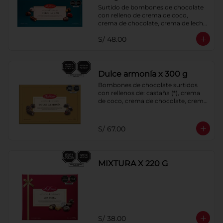
Surtido de bombones de chocolate 
con relleno de crema de coco, 
crema de chocolate, crema de leche, 
crema sabor a menta, barquillo 
S/ 48.00
relleno de crema de castaña con 
pasta de cacao, confitura de ciruela, 
mazapán de castaña, caramelo 
blando sabor a vainilla y pastillas de 
chocolate con leche 40% cacao. 
Dulce armonía x 300 g
Cobertura de chocolate: 52% cacao.
Bombones de chocolate surtidos 
con rellenos de: castaña (*), crema 
de coco, crema de chocolate, crema 
de leche, crema sabor a menta, 
barquillo relleno de crema de 
castaña con pasta de cacao, 
S/ 67.00
confitura de ciruela, mazapán de 
castaña, caramelo blando sabor a 
vainilla, turrón. Cobertura de 
chocolate: 52% cacao. *Bombones 
MIXTURA X 220 G
Castaña, sólo se incluyen en la 
presentación de 500g
S/ 38.00