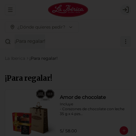
Abrir menu de navegación
Logi
¿Dónde quieres pedir?
¡Para regalar!
La Iberica
¡Para regalar!
¡Para regalar!
Amor de chocolate
Incluye

- Corazones de chocolate con leche 
35 g x 4 pzs

- Tableta Milky pecanas y pasas x 100 
g

- Bolsa de regalo a elección
S/ 58.00