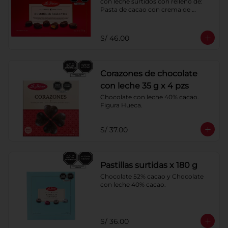
con leche surtidos con relleno de: 
Pasta de cacao con crema de 
castaña, pasta de cacao con crema 
de castaña sabor a naranja, pasta de 
chocolate blanco sabor a frambuesa, 
S/ 46.00
pasta de cacao con licor sabor a 
naranja, pasta de cacao con licor 
sabor a cereza, crema de caramelo 
blando con sabor a vainilla. 
Corazones de chocolate
Coberturas: chocolate 52% de cacao 
y chocolate con leche 40% cacao.
con leche 35 g x 4 pzs
Chocolate con leche 40% cacao. 
Figura Hueca.
S/ 37.00
Pastillas surtidas x 180 g
Chocolate 52% cacao y Chocolate 
con leche 40% cacao.
S/ 36.00