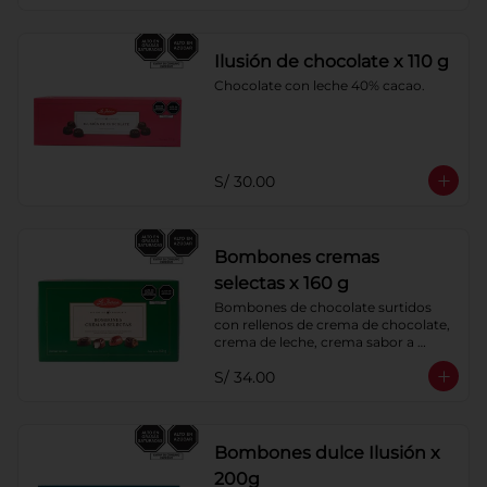
Ilusión de chocolate x 110 g
Chocolate con leche 40% cacao.
S/ 30.00
Bombones cremas
selectas x 160 g
Bombones de chocolate surtidos 
con rellenos de crema de chocolate, 
crema de leche, crema sabor a 
menta y crema de café. Cobertura 
S/ 34.00
de chocolate: 52% cacao.
Bombones dulce Ilusión x
200g