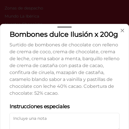
Zonas de despacho
Mundo La Ibérica
Nuestro Chocolate
YouTube
Bombones dulce Ilusión x 200g
Libro de Reclamaciones
Surtido de bombones de chocolate con relleno
Términos y condiciones
de crema de coco, crema de chocolate, crema
Política de privacidad
de leche, crema sabor a menta, barquillo relleno
de crema de castaña con pasta de cacao,
Redes sociales
confitura de ciruela, mazapán de castaña,
caramelo blando sabor a vainilla y pastillas de
Instagram
chocolate con leche 40% cacao. Cobertura de
Facebook
chocolate: 52% cacao.
TikTok
Política de Cookies
Instrucciones especiales
Mi cuenta
Haga clic en Aceptar para permitir que Justo use
cookies a fin de personalizar este sitio, publicar
Pedir
anuncios y medir su eficiencia en otras apps y sitios