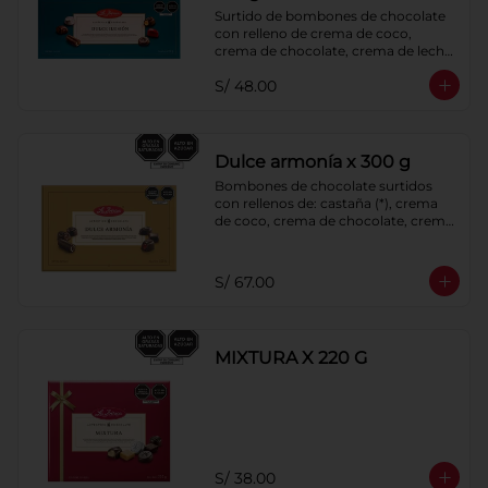
Surtido de bombones de chocolate 
con relleno de crema de coco, 
crema de chocolate, crema de leche, 
crema sabor a menta, barquillo 
S/ 48.00
relleno de crema de castaña con 
pasta de cacao, confitura de ciruela, 
mazapán de castaña, caramelo 
blando sabor a vainilla y pastillas de 
chocolate con leche 40% cacao. 
Dulce armonía x 300 g
Cobertura de chocolate: 52% cacao.
Bombones de chocolate surtidos 
con rellenos de: castaña (*), crema 
de coco, crema de chocolate, crema 
de leche, crema sabor a menta, 
barquillo relleno de crema de 
castaña con pasta de cacao, 
S/ 67.00
confitura de ciruela, mazapán de 
castaña, caramelo blando sabor a 
vainilla, turrón. Cobertura de 
chocolate: 52% cacao. *Bombones 
MIXTURA X 220 G
Castaña, sólo se incluyen en la 
presentación de 500g
S/ 38.00