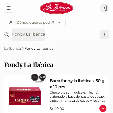
Abrir menu de navegación
Logi
¿Dónde quieres pedir?
Fondy La Ibérica
La Iberica
Fondy La Ibérica
Fondy La Ibérica
Barra fondy la ibérica x 50 g
x 10 pzs
Chocolate semi dulce (sin leche), 
elaborado a base de: pasta de cacao, 
azúcar, manteca de cacao y lecitina 
de soya. Porcentaje de Cacao: 52%
S/ 49.00