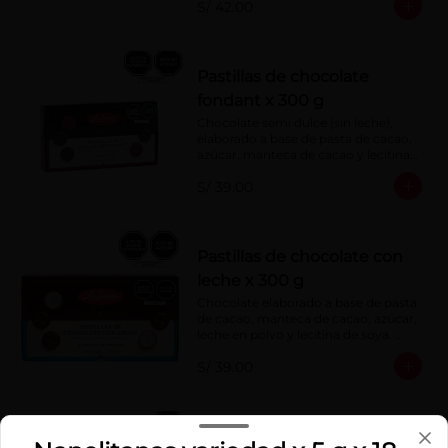
S/ 42.00
Pastillas de chocolate
fondant x 300 g
Chocolate semi dulce (sin leche), 
elaborado a base de pasta de cacao, 
azúcar, manteca de cacao y lecitina 
de soya. Porcentaje de Cacao: 52%
S/ 39.00
Pastillas de chocolate con
leche x 300 g
Chocolate elaborado a base de pasta 
de cacao, manteca de cacao, azúcar, 
leche en polvo y lecitina de soya. 
Porcentaje de cacao: 40%
S/ 39.00
Barra mini milky la ibérica