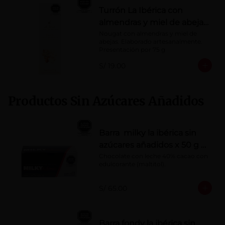
Turrón La Ibérica con
almendras y miel de abeja
x 75g
Nougat con almendras y miel de 
abejas. Elaborado artesanalmente.

Presentación por 75 g
S/ 19.00
Productos Sin Azúcares Añadidos
Barra milky la ibérica sin
azúcares añadidos x 50 g x
10 pzs
Chocolate con leche 40% cacao con 
edulcorante (maltitol).
S/ 65.00
Barra fondy la ibérica sin