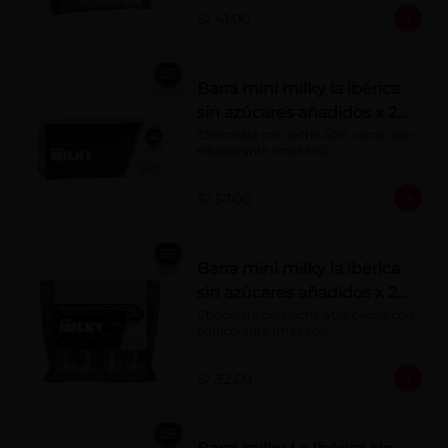
S/ 41.00
Barra mini milky la ibérica
sin azúcares añadidos x 20
g x 20 pzs
Chocolate con leche 40% cacao con 
edulcorante (maltitol).
S/ 57.00
Barra mini milky la ibérica
sin azúcares añadidos x 20
g x 10 pzs
Chocolate con leche 40% cacao con 
edulcorante (maltitol).
S/ 32.00