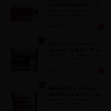
azúcares añadidos x 50 g x
10 pzs
Chocolate 52% cacao con 
edulcorante (maltitol)
S/ 65.00
Barra milky la ibérica sin
azúcares añadidos x 50 g x
6 pzs
Chocolate con leche 40% cacao con 
edulcorante (maltitol).
S/ 41.00
Barra fondy la ibérica sin
azúcares añadidos x 50 g x
6 pzs
Chocolate 52% cacao con 
edulcorante (maltitol)