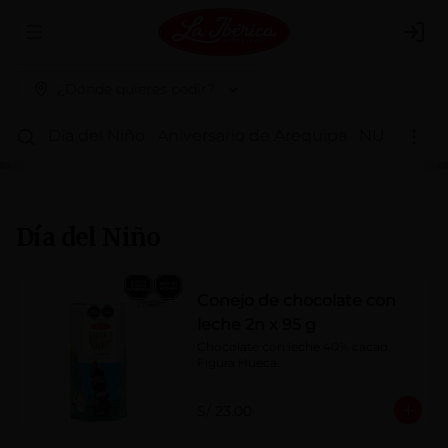
Abrir menu de navegación
Logi
¿Dónde quieres pedir?
Día del Niño
Aniversario de Arequipa
NUEVOS 
Día del Niño
Conejo de chocolate con
leche 2n x 95 g
Chocolate con leche 40% cacao. 
Figura Hueca.
S/ 23.00