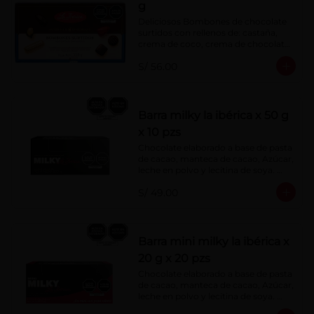
g
Deliciosos Bombones de chocolate 
surtidos con rellenos de: castaña, 
crema de coco, crema de chocolate, 
crema de leche, crema sabor a 
S/ 56.00
menta, barquillo relleno de crema de 
castaña con pasta de cacao, 
confitura de ciruela, mazapán de 
castaña, caramelo blando sabor a 
vainilla, turrón. Cobertura de 
Barra milky la ibérica x 50 g
chocolate: 52% cacao.
x 10 pzs
Chocolate elaborado a base de pasta 
de cacao, manteca de cacao, Azúcar, 
leche en polvo y lecitina de soya. 
Porcentaje de Cacao: 40%.
S/ 49.00
Barra mini milky la ibérica x
20 g x 20 pzs
Chocolate elaborado a base de pasta 
de cacao, manteca de cacao, Azúcar, 
leche en polvo y lecitina de soya. 
Porcentaje de Cacao: 40%.