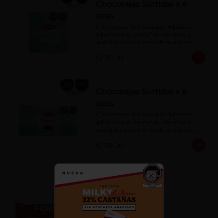
Chocotejas Surtidas x 4
pzas
Chocotejas Surtidas por 4 piezas: 
albaricoque, castañas, pecanas y 
avellanas con crema de avellanas. 
Rellenas con manjar de olla.
S/ 30.00
Chocotejas Surtidas x 8
pzas
Chocotejas Surtidas por 8 piezas: 
albaricoque, castañas, pecanas y 
avellanas con crema de avellanas. 
Rellenas con manjar de olla.
S/ 58.00
Fondy Dark 50 g
Close