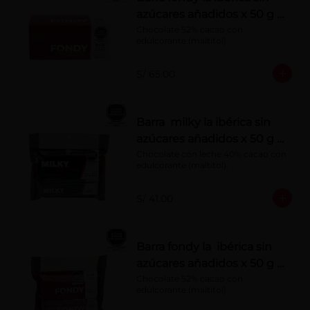
azúcares añadidos x 50 g x
10 pzs
Chocolate 52% cacao con 
edulcorante (maltitol)
S/ 65.00
Barra milky la ibérica sin
azúcares añadidos x 50 g x
6 pzs
Chocolate con leche 40% cacao con 
edulcorante (maltitol).
S/ 41.00
Barra fondy la ibérica sin
azúcares añadidos x 50 g x
6 pzs
Chocolate 52% cacao con 
edulcorante (maltitol)