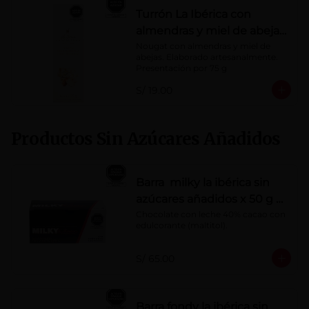
Turrón La Ibérica con
almendras y miel de abeja
x 75g
Nougat con almendras y miel de 
abejas. Elaborado artesanalmente.

Presentación por 75 g
S/ 19.00
Productos Sin Azúcares Añadidos
Barra milky la ibérica sin
azúcares añadidos x 50 g x
10 pzs
Chocolate con leche 40% cacao con 
edulcorante (maltitol).
S/ 65.00
Barra fondy la ibérica sin