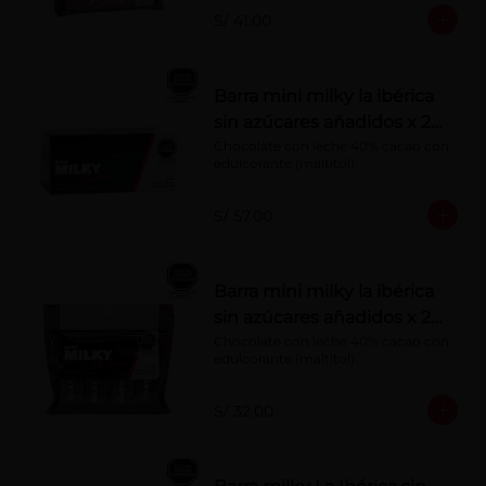
S/ 41.00
Barra mini milky la ibérica
sin azúcares añadidos x 20
g x 20 pzs
Chocolate con leche 40% cacao con 
edulcorante (maltitol).
S/ 57.00
Barra mini milky la ibérica
sin azúcares añadidos x 20
g x 10 pzs
Chocolate con leche 40% cacao con 
edulcorante (maltitol).
S/ 32.00