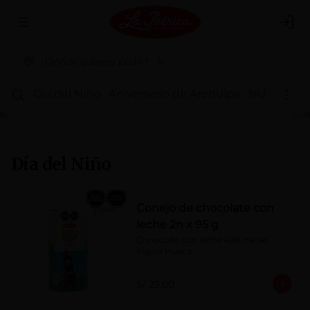
Abrir menu de navegación
Logi
¿Dónde quieres pedir?
Día del Niño
Aniversario de Arequipa
NUEVOS 
Día del Niño
Conejo de chocolate con
leche 2n x 95 g
Chocolate con leche 40% cacao. 
Figura Hueca.
S/ 23.00