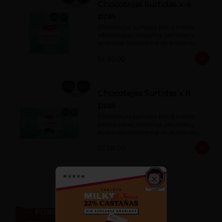
Chocotejas Surtidas x 4
pzas
Chocotejas Surtidas por 4 piezas: 
albaricoque, castañas, pecanas y 
avellanas con crema de avellanas. 
Rellenas con manjar de olla.
S/ 30.00
Chocotejas Surtidas x 8
pzas
Chocotejas Surtidas por 8 piezas: 
albaricoque, castañas, pecanas y 
avellanas con crema de avellanas. 
Rellenas con manjar de olla.
S/ 58.00
Fondy Dark 50 g
Close