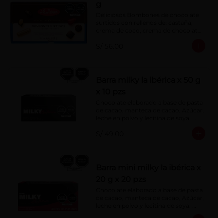
g
Deliciosos Bombones de chocolate 
surtidos con rellenos de: castaña, 
crema de coco, crema de chocolate, 
crema de leche, crema sabor a 
S/ 56.00
menta, barquillo relleno de crema de 
castaña con pasta de cacao, 
confitura de ciruela, mazapán de 
castaña, caramelo blando sabor a 
vainilla, turrón. Cobertura de 
Barra milky la ibérica x 50 g
chocolate: 52% cacao.
x 10 pzs
Chocolate elaborado a base de pasta 
de cacao, manteca de cacao, Azúcar, 
leche en polvo y lecitina de soya. 
Porcentaje de Cacao: 40%.
S/ 49.00
Barra mini milky la ibérica x
20 g x 20 pzs
Chocolate elaborado a base de pasta 
de cacao, manteca de cacao, Azúcar, 
leche en polvo y lecitina de soya. 
Porcentaje de Cacao: 40%.