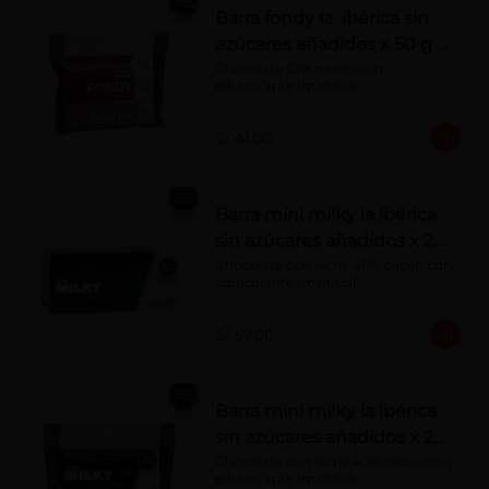
Barra fondy la ibérica sin
azúcares añadidos x 50 g x
6 pzs
Chocolate 52% cacao con 
edulcorante (maltitol)
S/ 41.00
Barra mini milky la ibérica
sin azúcares añadidos x 20
g x 20 pzs
Chocolate con leche 40% cacao con 
edulcorante (maltitol).
S/ 57.00
Barra mini milky la ibérica
sin azúcares añadidos x 20
g x 10 pzs
Chocolate con leche 40% cacao con 
edulcorante (maltitol).