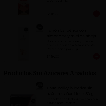
sabor a vainilla.
S/ 18.00
Turrón La Ibérica con
almendras y miel de abeja
x 75g
Nougat con almendras y miel de 
abejas. Elaborado artesanalmente.

Presentación por 75 g
S/ 19.00
Productos Sin Azúcares Añadidos
Barra milky la ibérica sin
azúcares añadidos x 50 g x
10 pzs
Chocolate con leche 40% cacao con 
edulcorante (maltitol).