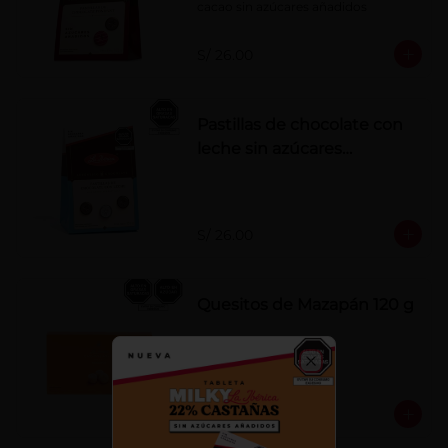
cacao sin azúcares añadidos
S/ 26.00
Pastillas de chocolate con
leche sin azúcares
añadidos
S/ 26.00
Quesitos de Mazapán 120 g
Close
S/ 37.00