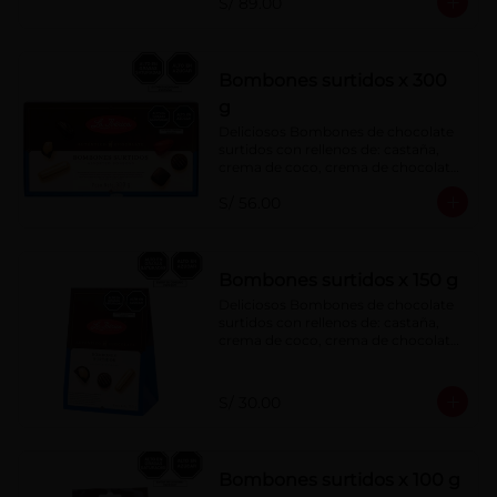
S/ 89.00
menta, barquillo relleno de crema de 
castaña con pasta de cacao, 
confitura de ciruela, mazapán de 
castaña, caramelo blando sabor a 
vainilla, turrón. Cobertura de 
Bombones surtidos x 300
chocolate: 52% cacao.
g
Deliciosos Bombones de chocolate 
surtidos con rellenos de: castaña, 
crema de coco, crema de chocolate, 
crema de leche, crema sabor a 
S/ 56.00
menta, barquillo relleno de crema de 
castaña con pasta de cacao, 
confitura de ciruela, mazapán de 
castaña, caramelo blando sabor a 
vainilla, turrón. Cobertura de 
Bombones surtidos x 150 g
chocolate: 52% cacao.
Deliciosos Bombones de chocolate 
surtidos con rellenos de: castaña, 
crema de coco, crema de chocolate, 
crema de leche, crema sabor a 
menta, barquillo relleno de crema de 
castaña con pasta de cacao, 
S/ 30.00
confitura de ciruela, mazapán de 
castaña, caramelo blando sabor a 
vainilla, turrón. Cobertura de 
chocolate: 52% cacao.
Bombones surtidos x 100 g