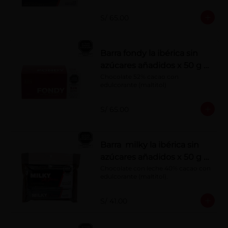
S/ 65.00
Barra fondy la ibérica sin
azúcares añadidos x 50 g x
10 pzs
Chocolate 52% cacao con 
edulcorante (maltitol)
S/ 65.00
Barra milky la ibérica sin
azúcares añadidos x 50 g x
6 pzs
Chocolate con leche 40% cacao con 
edulcorante (maltitol).
S/ 41.00