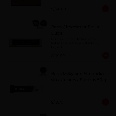
naranja, licor sabor a cereza y whisky 
con café.
S/ 40.00
Barra Chocolatier Estilo
Dubai
Barra de chocolate 52% cacao. 
Rellena de pasta de pistachos y 
kayadif.
S/ 14.00
Barra Milky con Almendra
sin azúcares añadidos 50 g
S/ 8.70