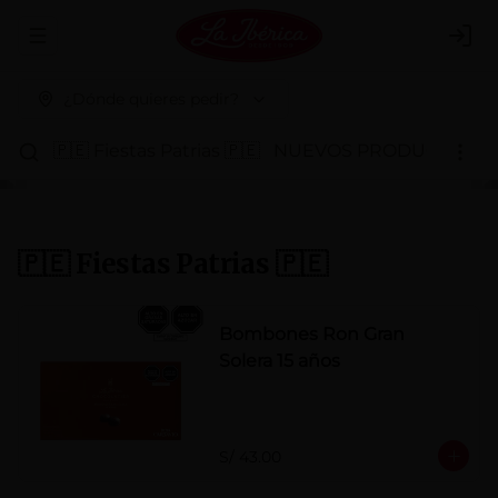
Abrir menu de navegación
Logi
¿Dónde quieres pedir?
🇵🇪 Fiestas Patrias 🇵🇪
NUEVOS PRODUCTOS
P
🇵🇪 Fiestas Patrias 🇵🇪
Bombones Ron Gran
Solera 15 años
S/ 43.00