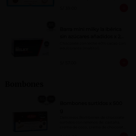
Porcentaje de cacao: 40%
S/ 39.00
Barra mini milky la ibérica
sin azúcares añadidos x 20
g x 20 pzs
Chocolate con leche 40% cacao con 
edulcorante (maltitol).
S/ 57.00
Bombones
Bombones surtidos x 500
g
Deliciosos Bombones de chocolate 
surtidos con rellenos de: castaña, 
crema de coco, crema de chocolate, 
crema de leche, crema sabor a 