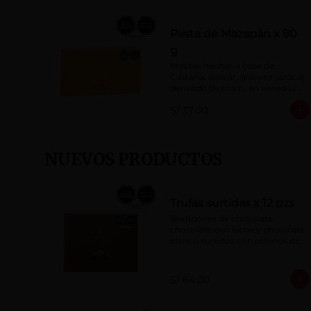
Pasta de Mazapán x 90
g
Masitas hechas a base de: 
Castaña, azúcar, glucosa (azúcar 
derivado de maíz), en variadas 
formas.
S/ 37.00
NUEVOS PRODUCTOS
Trufas surtidas x 12 pzs
Bombones de chocolate, 
chocolate con leche y chocolate 
blanco surtidos con rellenos de 
crema con pisco, brandy, ron, 
licor sabor a naranja, licor sabor 
a cereza y whisky con café.
S/ 64.00