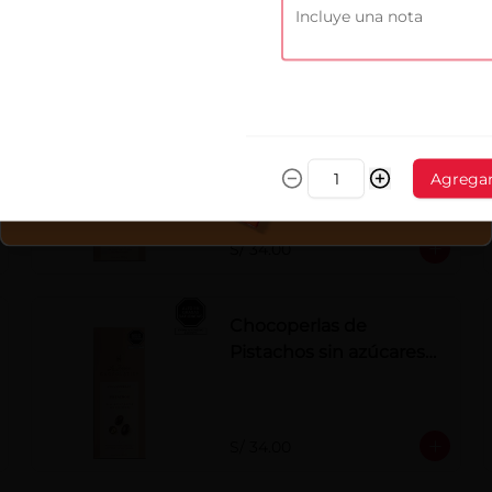
chocolate con leche.
S/ 34.00
Chocoperlas de
Avellanas sin azúcares
Agrega
añadidos x 100 g
S/ 34.00
Chocoperlas de
Pistachos sin azúcares
añadidos x 100 g
S/ 34.00