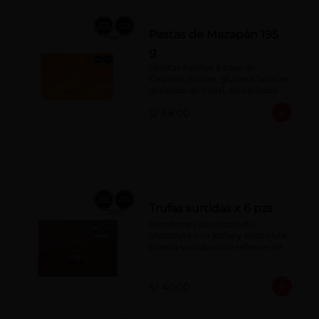
Pastas de Mazapán 195
g
Masitas hechas a base de: 
Castaña, azúcar, glucosa (azúcar 
derivado de maíz), en variadas 
formas.
S/ 68.00
Trufas surtidas x 6 pzs
Bombones de chocolate, 
chocolate con leche y chocolate 
blanco surtidos con rellenos de 
crema con pisco, brandy, ron, 
licor sabor a naranja, licor sabor 
a cereza y whisky con café.
S/ 40.00