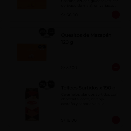
Castaña, azúcar, glucosa (azúcar 
derivado de maíz), en variadas 
formas.
S/ 68.00
Quesitos de Mazapán
120 g
S/ 37.00
Toffees Surtidos x 190 g
Caramelos blandos surtidos con 
chocolate, coco, naranja, 
castaña y sabor a vainilla.
S/ 18.00