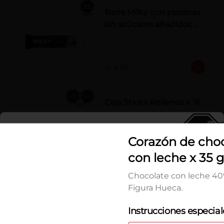
Barra Milky con pecanas
sin azúcares añadidos x
50 g
S/ 8.70
Caja Sticks Rellenos x 16
pzs
Barquillos rellenos de crema de 
Cl
Castaña con Pasta de Cacao
Corazón de cho
con leche x 35 g
S/ 34.00
Chocolate con leche 40
Figura Hueca.
Chocoperlas
Aguaymanto
Instrucciones especial
Fina selección de aguaymantos 
deshidratados cubiertos con 