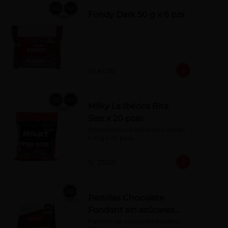
Fondy Dark 50 g x 6 pzs
S/ 41.00
Milky La Ibérica Bite
Size x 20 pzas
Chocolate con leche 40% cacao 
x 10 g x 20 pzas.
S/ 23.00
Pastillas Chocolate
Fondant sin azúcares
añadidos 150 g
Pastillas de chocolate fondant 