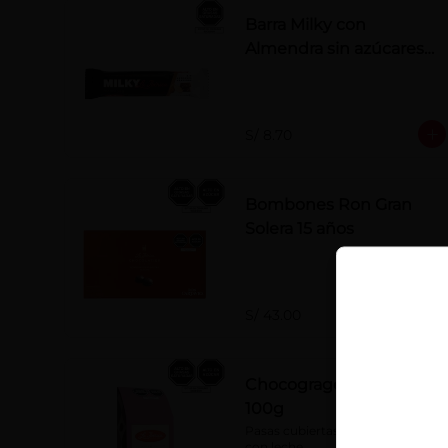
Barra Milky con
Almendra sin azúcares
añadidos 50 g
S/ 8.70
Bombones Ron Gran
Solera 15 años
S/ 43.00
Chocogrageas pasas x
100g
Pasas cubiertas con chocolate 
con leche.