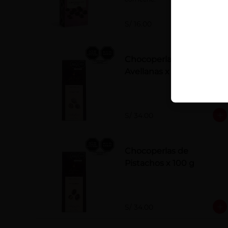
S/ 16.00
Chocoperlas de
Avellanas x 100 g
S/ 34.00
Chocoperlas de
Pistachos x 100 g
S/ 34.00