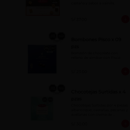
castaña y sabor a vainilla.
S/ 37.00
Bombones Pisco x 09
pzs
Bombón de chocolate con 
relleno de almíbar con Pisco
S/ 23.00
Chocotejas Surtidas x 4
pzas
Chocotejas Surtidas por 4 piezas: 
albaricoque, castañas, pecanas y 
avellanas con crema de 
avellanas. Rellenas con manjar 
S/ 30.00
de olla.