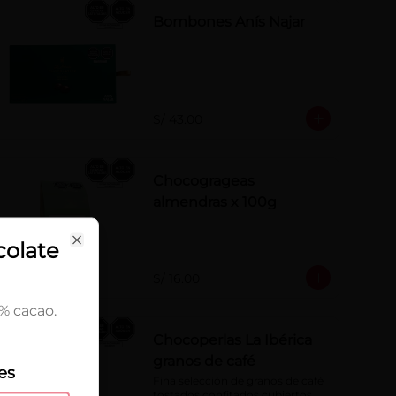
Bombones Anís Najar
S/ 43.00
Chocogrageas
almendras x 100g
ose
colate
Close
S/ 16.00
% cacao.
Chocoperlas La Ibérica
granos de café
es
Fina selección de granos de café 
tostados confitados cubiertos 