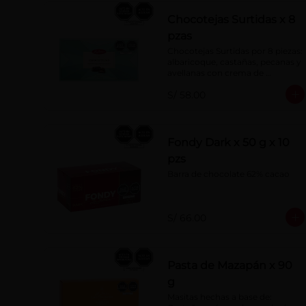
Chocotejas Surtidas x 8
pzas
Chocotejas Surtidas por 8 piezas: 
albaricoque, castañas, pecanas y 
avellanas con crema de 
avellanas. Rellenas con manjar 
S/ 58.00
de olla.
Fondy Dark x 50 g x 10
pzs
Barra de chocolate 62% cacao
S/ 66.00
Pasta de Mazapán x 90
g
Masitas hechas a base de: 