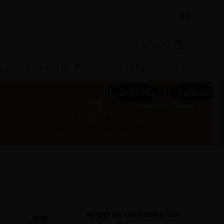
Login
S/ 0.00
tegoría Favoritos
Bombones
Milky La Ibérica
Chocote
Angel de chocolate con