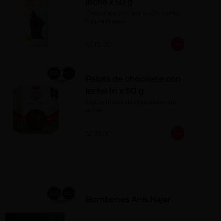
leche x 50 g
Chocolate con leche 40% cacao. 
Figura Hueca.
S/ 13.00
Pelota de chocolate con
leche 1n x 90 g
Figura hueca de chocolate con 
leche.
S/ 21.00
Bombones Anís Najar