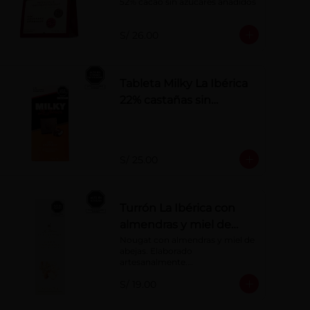
52% cacao sin azúcares añadidos
S/ 26.00
Tableta Milky La Ibérica
22% castañas sin
azúcares añadidos
S/ 25.00
Turrón La Ibérica con
almendras y miel de
abeja x 75g
Nougat con almendras y miel de 
abejas. Elaborado 
artesanalmente.

Presentación por 75 g
S/ 19.00