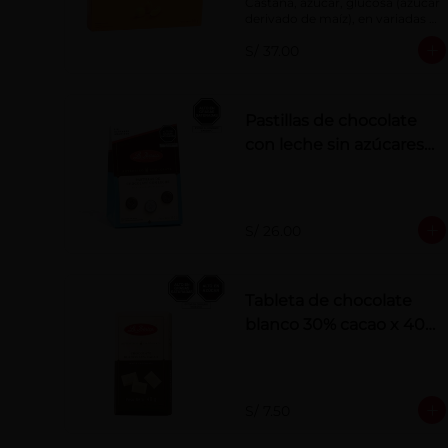
Castaña, azúcar, glucosa (azúcar 
derivado de maíz), en variadas 
formas.
S/ 37.00
Pastillas de chocolate
con leche sin azúcares
añadidos
S/ 26.00
Tableta de chocolate
blanco 30% cacao x 40
g
S/ 7.50