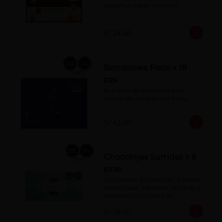
castaña y sabor a vainilla.
S/ 24.50
Bombones Pisco x 18
pzs
Bombon de chocolate con 
relleno de almíbar con Pisco
S/ 43.00
Chocotejas Surtidas x 8
pzas
Chocotejas Surtidas por 8 piezas: 
albaricoque, castañas, pecanas y 
avellanas con crema de 
avellanas. Rellenas con manjar 
S/ 58.00
de olla.