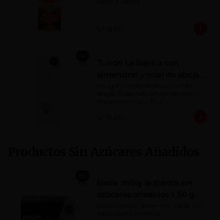
sabor a vainilla.
S/ 18.00
Turrón La Ibérica con
almendras y miel de abeja
x 75g
Nougat con almendras y miel de 
abejas. Elaborado artesanalmente.

Presentación por 75 g
S/ 19.00
Productos Sin Azúcares Añadidos
Barra milky la ibérica sin
azúcares añadidos x 50 g x
10 pzs
Chocolate con leche 40% cacao con 
edulcorante (maltitol).