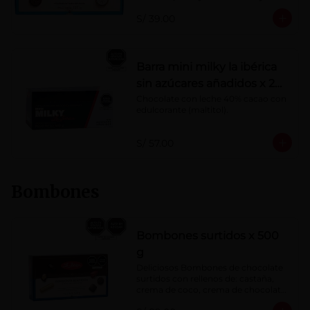
Porcentaje de cacao: 40%
S/ 39.00
Barra mini milky la ibérica
sin azúcares añadidos x 20
g x 20 pzs
Chocolate con leche 40% cacao con 
edulcorante (maltitol).
S/ 57.00
Bombones
Bombones surtidos x 500
g
Deliciosos Bombones de chocolate 
surtidos con rellenos de: castaña, 
crema de coco, crema de chocolate, 
crema de leche, crema sabor a 