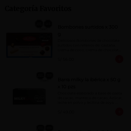
Categoría Favoritos
Bombones surtidos x 300
g
Deliciosos Bombones de chocolate 
surtidos con rellenos de: castaña, 
crema de coco, crema de chocolate, 
crema de leche, crema sabor a 
S/ 56.00
menta, barquillo relleno de crema de 
castaña con pasta de cacao, 
confitura de ciruela, mazapán de 
castaña, caramelo blando sabor a 
vainilla, turrón. Cobertura de 
Barra milky la ibérica x 50 g
chocolate: 52% cacao.
x 10 pzs
Chocolate elaborado a base de pasta 
de cacao, manteca de cacao, Azúcar, 
leche en polvo y lecitina de soya. 
Porcentaje de Cacao: 40%.
S/ 49.00