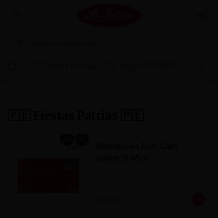
Abrir menu de navegación
Logi
¿Dónde quieres pedir?
🇵🇪 Fiestas Patrias 🇵🇪
NUEVOS PRODUCTOS
P
🇵🇪 Fiestas Patrias 🇵🇪
Bombones Ron Gran
Solera 15 años
S/ 43.00