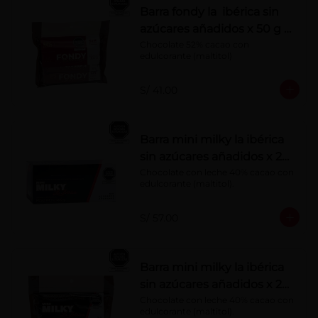
Barra fondy la ibérica sin
azúcares añadidos x 50 g x
6 pzs
Chocolate 52% cacao con 
edulcorante (maltitol)
S/ 41.00
Barra mini milky la ibérica
sin azúcares añadidos x 20
g x 20 pzs
Chocolate con leche 40% cacao con 
edulcorante (maltitol).
S/ 57.00
Barra mini milky la ibérica
sin azúcares añadidos x 20
g x 10 pzs
Chocolate con leche 40% cacao con 
edulcorante (maltitol).