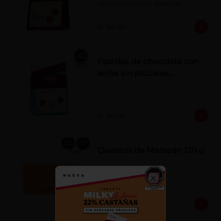
cacao sin azúcares añadidos
S/ 26.00
Pastillas de chocolate con
leche sin azúcares
añadidos
S/ 26.00
Quesitos de Mazapán 120 g
Close
S/ 37.00