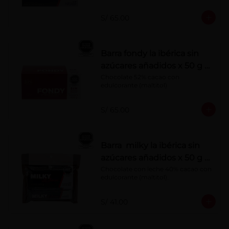
S/ 65.00
Barra fondy la ibérica sin
azúcares añadidos x 50 g x
10 pzs
Chocolate 52% cacao con 
edulcorante (maltitol)
S/ 65.00
Barra milky la ibérica sin
azúcares añadidos x 50 g x
6 pzs
Chocolate con leche 40% cacao con 
edulcorante (maltitol).
S/ 41.00