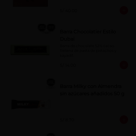
naranja, licor sabor a cereza y whisky 
con café.
S/ 40.00
Barra Chocolatier Estilo
Dubai
Barra de chocolate 52% cacao. 
Rellena de pasta de pistachos y 
kayadif.
S/ 14.00
Barra Milky con Almendra
sin azúcares añadidos 50 g
S/ 8.70