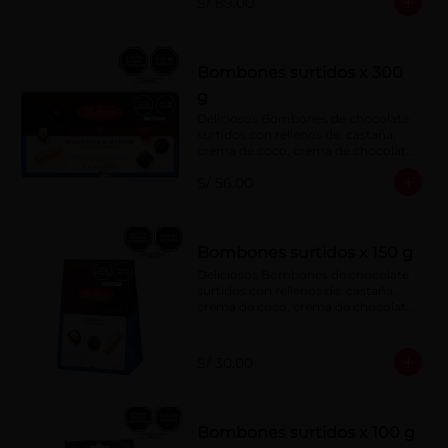
S/ 89.00
menta, barquillo relleno de crema de 
castaña con pasta de cacao, 
confitura de ciruela, mazapán de 
castaña, caramelo blando sabor a 
vainilla, turrón. Cobertura de 
Bombones surtidos x 300
chocolate: 52% cacao.
g
Deliciosos Bombones de chocolate 
surtidos con rellenos de: castaña, 
crema de coco, crema de chocolate, 
crema de leche, crema sabor a 
S/ 56.00
menta, barquillo relleno de crema de 
castaña con pasta de cacao, 
confitura de ciruela, mazapán de 
castaña, caramelo blando sabor a 
vainilla, turrón. Cobertura de 
Bombones surtidos x 150 g
chocolate: 52% cacao.
Deliciosos Bombones de chocolate 
surtidos con rellenos de: castaña, 
crema de coco, crema de chocolate, 
crema de leche, crema sabor a 
menta, barquillo relleno de crema de 
castaña con pasta de cacao, 
S/ 30.00
confitura de ciruela, mazapán de 
castaña, caramelo blando sabor a 
vainilla, turrón. Cobertura de 
chocolate: 52% cacao.
Bombones surtidos x 100 g