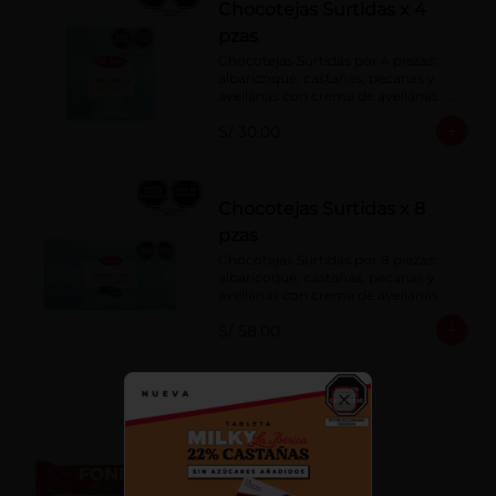
Chocotejas Surtidas x 4
pzas
Chocotejas Surtidas por 4 piezas: 
albaricoque, castañas, pecanas y 
avellanas con crema de avellanas. 
Rellenas con manjar de olla.
S/ 30.00
Chocotejas Surtidas x 8
pzas
Chocotejas Surtidas por 8 piezas: 
albaricoque, castañas, pecanas y 
avellanas con crema de avellanas. 
Rellenas con manjar de olla.
S/ 58.00
Fondy Dark 50 g
Close