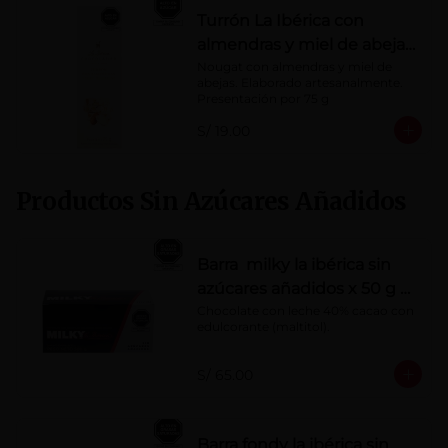
Turrón La Ibérica con
almendras y miel de abeja
x 75g
Nougat con almendras y miel de 
abejas. Elaborado artesanalmente.

Presentación por 75 g
S/ 19.00
Productos Sin Azúcares Añadidos
Barra milky la ibérica sin
azúcares añadidos x 50 g x
10 pzs
Chocolate con leche 40% cacao con 
edulcorante (maltitol).
S/ 65.00
Barra fondy la ibérica sin