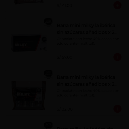
S/ 41.00
Barra mini milky la ibérica
sin azúcares añadidos x 20
g x 20 pzs
Chocolate con leche 40% cacao con 
edulcorante (maltitol).
S/ 57.00
Barra mini milky la ibérica
sin azúcares añadidos x 20
g x 10 pzs
Chocolate con leche 40% cacao con 
edulcorante (maltitol).
S/ 32.00