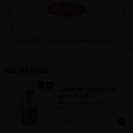
Abrir menu de navegación
Logi
¿Dónde quieres pedir?
Día del Niño
Aniversario de Arequipa
NUEVOS 
Día del Niño
Conejo de chocolate con
leche 2n x 95 g
Chocolate con leche 40% cacao. 
Figura Hueca.
S/ 23.00