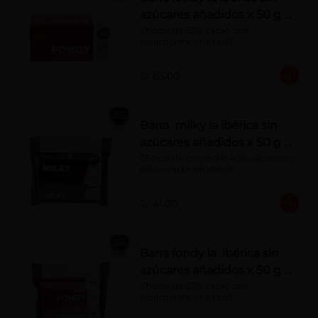
azúcares añadidos x 50 g x
10 pzs
Chocolate 52% cacao con 
edulcorante (maltitol)
S/ 65.00
Barra milky la ibérica sin
azúcares añadidos x 50 g x
6 pzs
Chocolate con leche 40% cacao con 
edulcorante (maltitol).
S/ 41.00
Barra fondy la ibérica sin
azúcares añadidos x 50 g x
6 pzs
Chocolate 52% cacao con 
edulcorante (maltitol)