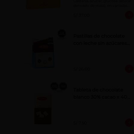
Castaña, azúcar, glucosa (azúcar 
derivado de maíz), en variadas 
formas.
S/ 37.00
Pastillas de chocolate
con leche sin azúcares
añadidos
S/ 26.00
Tableta de chocolate
blanco 30% cacao x 40
g
S/ 7.50