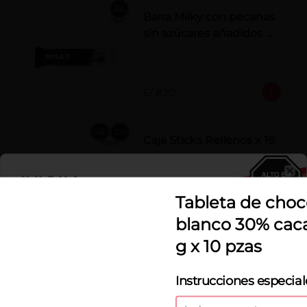
Barra Milky con pecanas
sin azúcares añadidos x
50 g
S/ 8.70
Caja Sticks Rellenos x 16
pzs
Barquillos rellenos de crema de 
Cl
Castaña con Pasta de Cacao
Tableta de choc
S/ 34.00
blanco 30% cac
g x 10 pzas
Chocoperlas
Instrucciones especial
Aguaymanto
Fina selección de aguaymantos 
deshidratados cubiertos con 