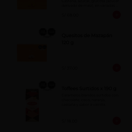
Castaña, azúcar, glucosa (azúcar 
derivado de maíz), en variadas 
formas.
S/ 68.00
Quesitos de Mazapán
120 g
S/ 37.00
Toffees Surtidos x 190 g
Caramelos blandos surtidos con 
chocolate, coco, naranja, 
castaña y sabor a vainilla.
S/ 18.00