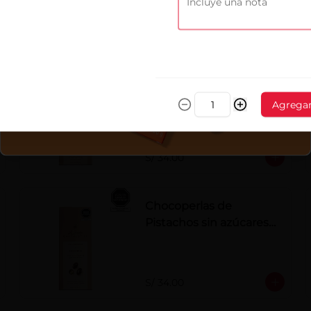
chocolate con leche.
S/ 34.00
Chocoperlas de
Avellanas sin azúcares
Agrega
añadidos x 100 g
S/ 34.00
Chocoperlas de
Pistachos sin azúcares
añadidos x 100 g
S/ 34.00