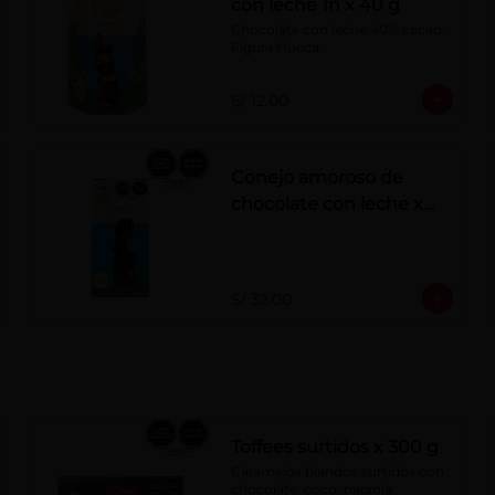
con leche 1n x 40 g
Chocolate con leche 40% cacao. 
Figura Hueca.
S/ 12.00
Conejo amoroso de
chocolate con leche x
180g
S/ 32.00
Toffees surtidos x 300 g
Caramelos blandos surtidos con 
chocolate, coco, naranja, 