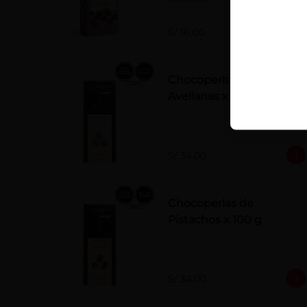
S/ 16.00
Chocoperlas de
Avellanas x 100 g
S/ 34.00
Chocoperlas de
Pistachos x 100 g
S/ 34.00