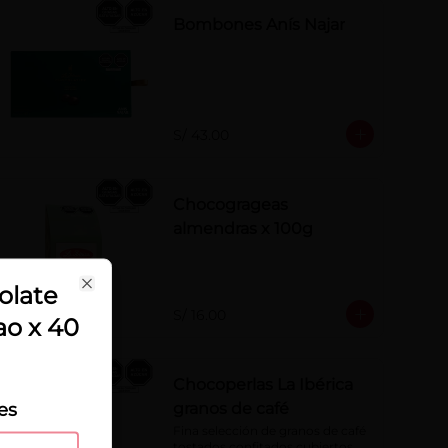
Bombones Anís Najar
S/ 43.00
Chocogrageas
almendras x 100g
ose
olate
Close
S/ 16.00
ao x 40
Chocoperlas La Ibérica
es
granos de café
Fina selección de granos de café 
tostados confitados cubiertos 