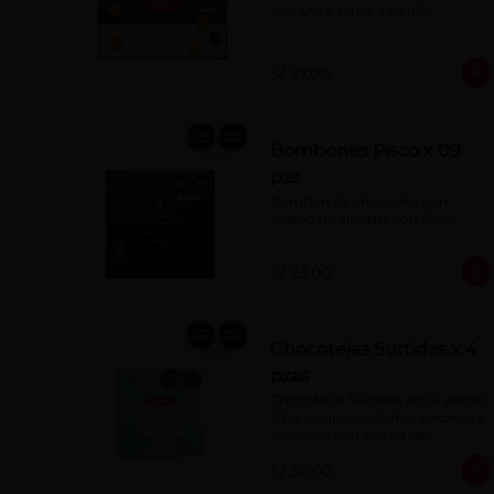
castaña y sabor a vainilla.
S/ 37.00
Bombones Pisco x 09
pzs
Bombón de chocolate con 
relleno de almíbar con Pisco
S/ 23.00
Chocotejas Surtidas x 4
pzas
Chocotejas Surtidas por 4 piezas: 
albaricoque, castañas, pecanas y 
avellanas con crema de 
avellanas. Rellenas con manjar 
S/ 30.00
de olla.