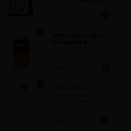
52% cacao sin azúcares añadidos
S/ 26.00
Tableta Milky La Ibérica
22% castañas sin
azúcares añadidos
S/ 25.00
Turrón La Ibérica con
almendras y miel de
abeja x 75g
Nougat con almendras y miel de 
abejas. Elaborado 
artesanalmente.

Presentación por 75 g
S/ 19.00