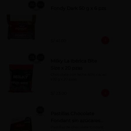
Fondy Dark 50 g x 6 pzs
S/ 41.00
Milky La Ibérica Bite
Size x 20 pzas
Chocolate con leche 40% cacao 
x 10 g x 20 pzas.
S/ 23.00
Pastillas Chocolate
Fondant sin azúcares
añadidos 150 g
Pastillas de chocolate fondant 