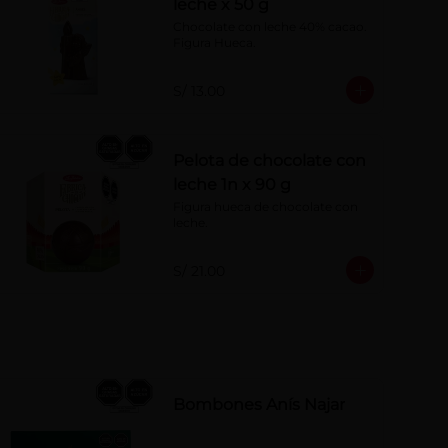
leche x 50 g
Chocolate con leche 40% cacao. 
Figura Hueca.
S/ 13.00
Pelota de chocolate con
leche 1n x 90 g
Figura hueca de chocolate con 
leche.
S/ 21.00
Bombones Anís Najar