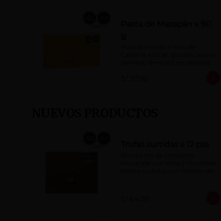
Pasta de Mazapán x 90
g
Masitas hechas a base de: 
Castaña, azúcar, glucosa (azúcar 
derivado de maíz), en variadas 
formas.
S/ 37.00
NUEVOS PRODUCTOS
Trufas surtidas x 12 pzs
Bombones de chocolate, 
chocolate con leche y chocolate 
blanco surtidos con rellenos de 
crema con pisco, brandy, ron, 
licor sabor a naranja, licor sabor 
a cereza y whisky con café.
S/ 64.00