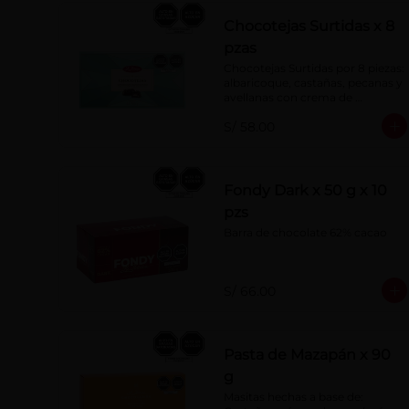
Chocotejas Surtidas x 8
pzas
Chocotejas Surtidas por 8 piezas: 
albaricoque, castañas, pecanas y 
avellanas con crema de 
avellanas. Rellenas con manjar 
S/ 58.00
de olla.
Fondy Dark x 50 g x 10
pzs
Barra de chocolate 62% cacao
S/ 66.00
Pasta de Mazapán x 90
g
Masitas hechas a base de: 