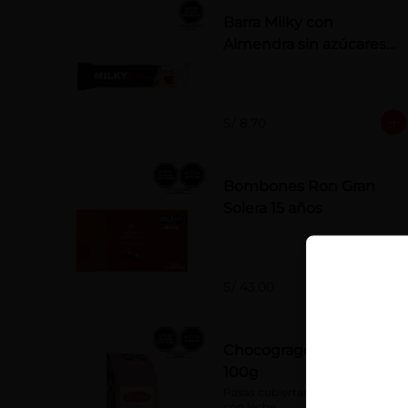
Barra Milky con
Almendra sin azúcares
añadidos 50 g
S/ 8.70
Bombones Ron Gran
Solera 15 años
S/ 43.00
Chocogrageas pasas x
100g
Pasas cubiertas con chocolate 
con leche.