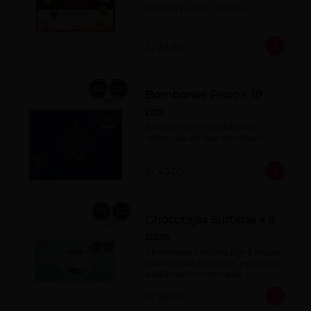
castaña y sabor a vainilla.
S/ 24.50
Bombones Pisco x 18
pzs
Bombon de chocolate con 
relleno de almíbar con Pisco
S/ 43.00
Chocotejas Surtidas x 8
pzas
Chocotejas Surtidas por 8 piezas: 
albaricoque, castañas, pecanas y 
avellanas con crema de 
avellanas. Rellenas con manjar 
S/ 58.00
de olla.