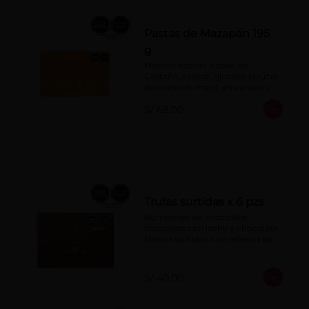
Pastas de Mazapán 195
g
Masitas hechas a base de: 
Castaña, azúcar, glucosa (azúcar 
derivado de maíz), en variadas 
formas.
S/ 68.00
Trufas surtidas x 6 pzs
Bombones de chocolate, 
chocolate con leche y chocolate 
blanco surtidos con rellenos de 
crema con pisco, brandy, ron, 
licor sabor a naranja, licor sabor 
a cereza y whisky con café.
S/ 40.00