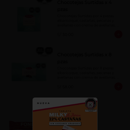
Chocotejas Surtidas x 4
pzas
Chocotejas Surtidas por 4 piezas: 
albaricoque, castañas, pecanas y 
avellanas con crema de avellanas. 
Rellenas con manjar de olla.
S/ 30.00
Chocotejas Surtidas x 8
pzas
Chocotejas Surtidas por 8 piezas: 
albaricoque, castañas, pecanas y 
avellanas con crema de avellanas. 
Rellenas con manjar de olla.
S/ 58.00
Fondy Dark 50 g
Close