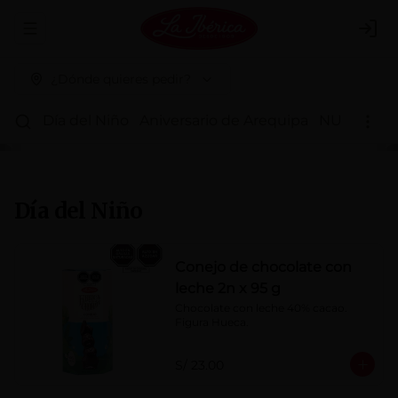
Abrir menu de navegación
Logi
¿Dónde quieres pedir?
Día del Niño
Aniversario de Arequipa
NUEVOS 
Día del Niño
Conejo de chocolate con
leche 2n x 95 g
Chocolate con leche 40% cacao. 
Figura Hueca.
S/ 23.00