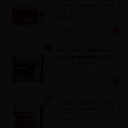
azúcares añadidos x 50 g x
10 pzs
Chocolate 52% cacao con 
edulcorante (maltitol)
S/ 65.00
Barra milky la ibérica sin
azúcares añadidos x 50 g x
6 pzs
Chocolate con leche 40% cacao con 
edulcorante (maltitol).
S/ 41.00
Barra fondy la ibérica sin
azúcares añadidos x 50 g x
6 pzs
Chocolate 52% cacao con 
edulcorante (maltitol)