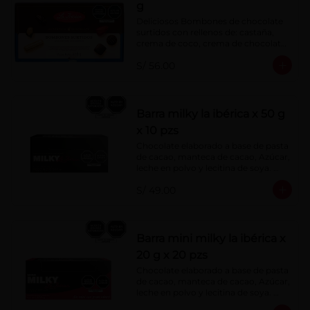
g
Deliciosos Bombones de chocolate 
surtidos con rellenos de: castaña, 
crema de coco, crema de chocolate, 
crema de leche, crema sabor a 
S/ 56.00
menta, barquillo relleno de crema de 
castaña con pasta de cacao, 
confitura de ciruela, mazapán de 
castaña, caramelo blando sabor a 
vainilla, turrón. Cobertura de 
Barra milky la ibérica x 50 g
chocolate: 52% cacao.
x 10 pzs
Chocolate elaborado a base de pasta 
de cacao, manteca de cacao, Azúcar, 
leche en polvo y lecitina de soya. 
Porcentaje de Cacao: 40%.
S/ 49.00
Barra mini milky la ibérica x
20 g x 20 pzs
Chocolate elaborado a base de pasta 
de cacao, manteca de cacao, Azúcar, 
leche en polvo y lecitina de soya. 
Porcentaje de Cacao: 40%.