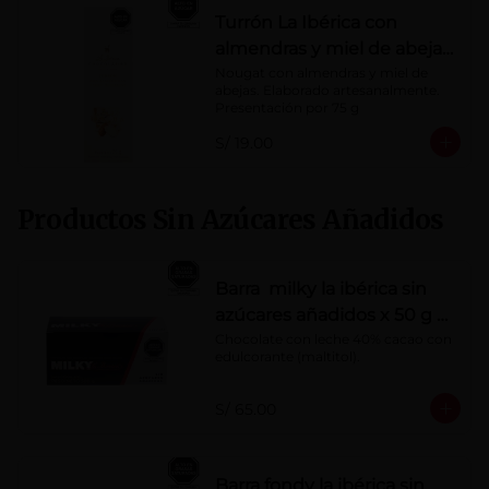
Turrón La Ibérica con
almendras y miel de abeja
x 75g
Nougat con almendras y miel de 
abejas. Elaborado artesanalmente.

Presentación por 75 g
S/ 19.00
Productos Sin Azúcares Añadidos
Barra milky la ibérica sin
azúcares añadidos x 50 g x
10 pzs
Chocolate con leche 40% cacao con 
edulcorante (maltitol).
S/ 65.00
Barra fondy la ibérica sin