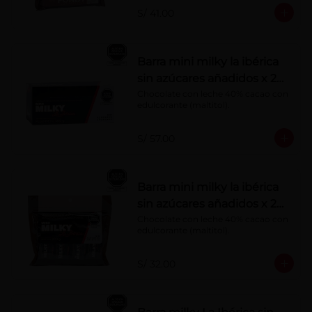
S/ 41.00
Barra mini milky la ibérica
sin azúcares añadidos x 20
g x 20 pzs
Chocolate con leche 40% cacao con 
edulcorante (maltitol).
S/ 57.00
Barra mini milky la ibérica
sin azúcares añadidos x 20
g x 10 pzs
Chocolate con leche 40% cacao con 
edulcorante (maltitol).
S/ 32.00