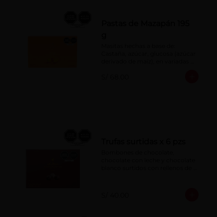
Pastas de Mazapán 195
g
Masitas hechas a base de: 
Castaña, azúcar, glucosa (azúcar 
derivado de maíz), en variadas 
formas.
S/ 68.00
Trufas surtidas x 6 pzs
Bombones de chocolate, 
chocolate con leche y chocolate 
blanco surtidos con rellenos de 
crema con pisco, brandy, ron, 
licor sabor a naranja, licor sabor 
a cereza y whisky con café.
S/ 40.00