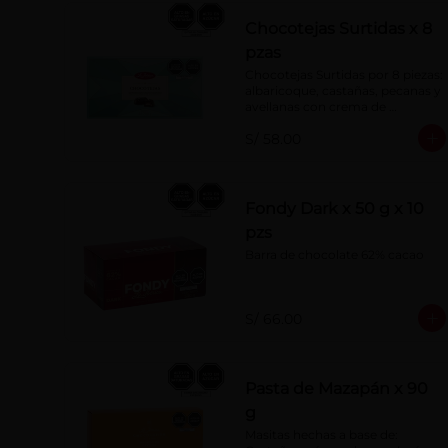
Chocotejas Surtidas x 8
pzas
Chocotejas Surtidas por 8 piezas: 
albaricoque, castañas, pecanas y 
avellanas con crema de 
avellanas. Rellenas con manjar 
S/ 58.00
de olla.
Fondy Dark x 50 g x 10
pzs
Barra de chocolate 62% cacao
S/ 66.00
Pasta de Mazapán x 90
g
Masitas hechas a base de: 