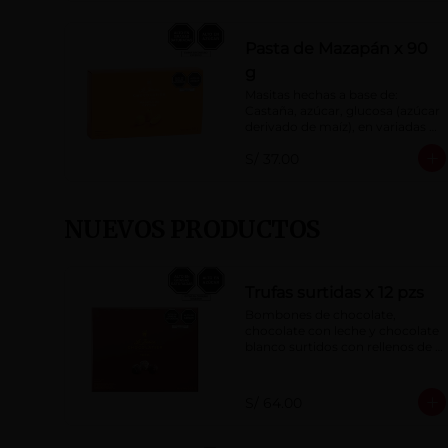
Pasta de Mazapán x 90
g
Masitas hechas a base de: 
Castaña, azúcar, glucosa (azúcar 
derivado de maíz), en variadas 
formas.
S/ 37.00
NUEVOS PRODUCTOS
Trufas surtidas x 12 pzs
Bombones de chocolate, 
chocolate con leche y chocolate 
blanco surtidos con rellenos de 
crema con pisco, brandy, ron, 
licor sabor a naranja, licor sabor 
a cereza y whisky con café.
S/ 64.00