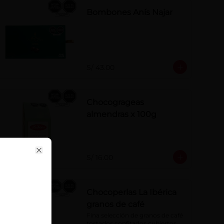
Bombones Anís Najar
S/ 43.00
Chocogrageas
almendras x 100g
ose
S/ 16.00
Close
Chocoperlas La Ibérica
granos de café
Fina selección de granos de café 
tostados confitados cubiertos 