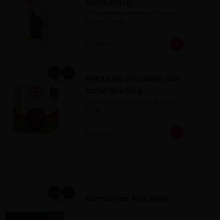
leche x 50 g
Chocolate con leche 40% cacao. 
Figura Hueca.
S/ 13.00
Pelota de chocolate con
leche 1n x 90 g
Figura hueca de chocolate con 
leche.
S/ 21.00
Bombones Anís Najar