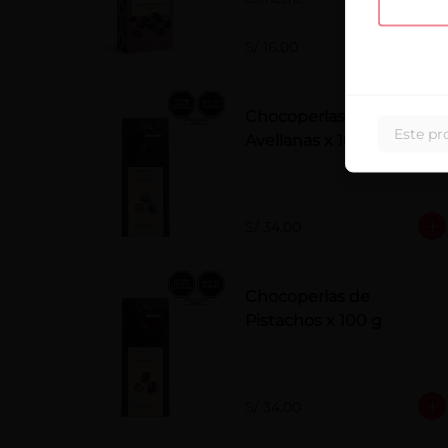
S/ 16.00
Chocoperlas de
Este pr
Avellanas x 100 g
S/ 34.00
Chocoperlas de
Pistachos x 100 g
S/ 34.00