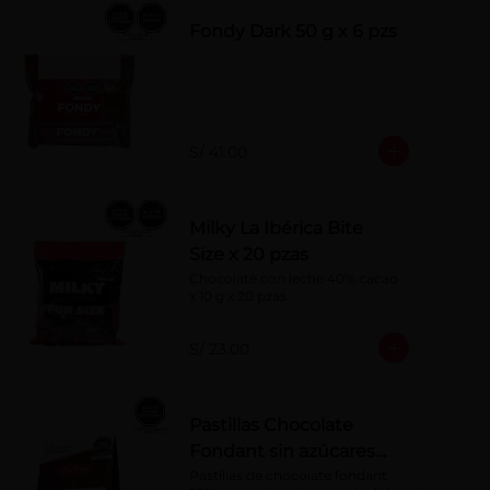
Fondy Dark 50 g x 6 pzs
S/ 41.00
Milky La Ibérica Bite
Size x 20 pzas
Chocolate con leche 40% cacao 
x 10 g x 20 pzas.
S/ 23.00
Pastillas Chocolate
Fondant sin azúcares
añadidos 150 g
Pastillas de chocolate fondant 