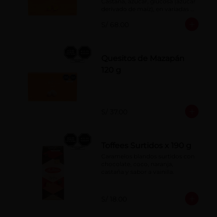
Castaña, azúcar, glucosa (azúcar 
derivado de maíz), en variadas 
formas.
S/ 68.00
Quesitos de Mazapán
120 g
S/ 37.00
Toffees Surtidos x 190 g
Caramelos blandos surtidos con 
chocolate, coco, naranja, 
castaña y sabor a vainilla.
S/ 18.00