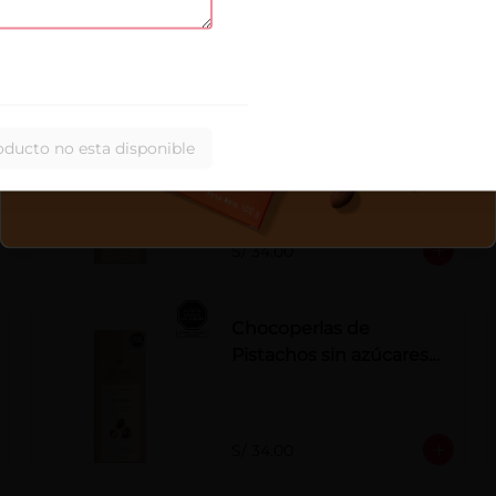
chocolate con leche.
S/ 34.00
Chocoperlas de
oducto no esta disponible
Avellanas sin azúcares
añadidos x 100 g
S/ 34.00
Chocoperlas de
Pistachos sin azúcares
añadidos x 100 g
S/ 34.00