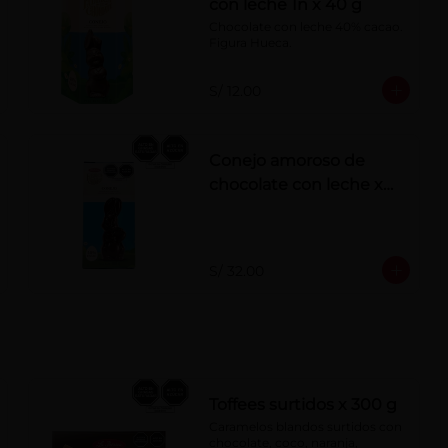
con leche 1n x 40 g
Chocolate con leche 40% cacao. 
Figura Hueca.
S/ 12.00
Conejo amoroso de
chocolate con leche x
180g
S/ 32.00
Toffees surtidos x 300 g
Caramelos blandos surtidos con 
chocolate, coco, naranja, 