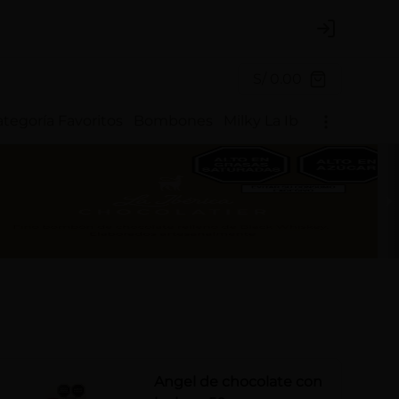
Login
S/ 0.00
tegoría Favoritos
Bombones
Milky La Ibérica
Chocote
Angel de chocolate con