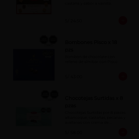
castaña y sabor a vainilla.
S/ 24.50
Bombones Pisco x 18
pzs
Bombon de chocolate con 
relleno de almíbar con Pisco
S/ 43.00
Chocotejas Surtidas x 8
pzas
Chocotejas Surtidas por 8 piezas: 
albaricoque, castañas, pecanas y 
avellanas con crema de 
avellanas. Rellenas con manjar 
S/ 58.00
de olla.