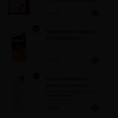
52% cacao sin azúcares añadidos
S/ 26.00
Tableta Milky La Ibérica
22% castañas sin
azúcares añadidos
S/ 25.00
Turrón La Ibérica con
almendras y miel de
abeja x 75g
Nougat con almendras y miel de 
abejas. Elaborado 
artesanalmente.

Presentación por 75 g
S/ 19.00