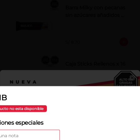
Barra Milky con pecanas
sin azúcares añadidos x
50 g
S/ 8.70
Caja Sticks Rellenos x 16
pzs
Barquillos rellenos de crema de 
Cl
Castaña con Pasta de Cacao
1B
S/ 34.00
ucto no esta disponible
Chocoperlas
iones especiales
Aguaymanto
Fina selección de aguaymantos 
deshidratados cubiertos con 