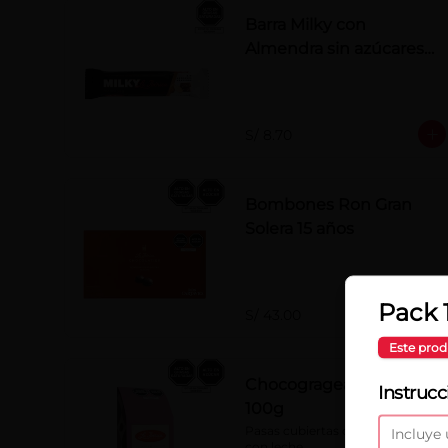
Barra Milky con
Almendra sin azúcares
añadidos 50 g
S/ 8.70
Bombones Ron Gran
Solera 15 años
Pack 
S/ 43.00
Este prod
Chocogrageas pasas x
Instrucc
100g
Pasas cubiertas con chocolate 
con leche.