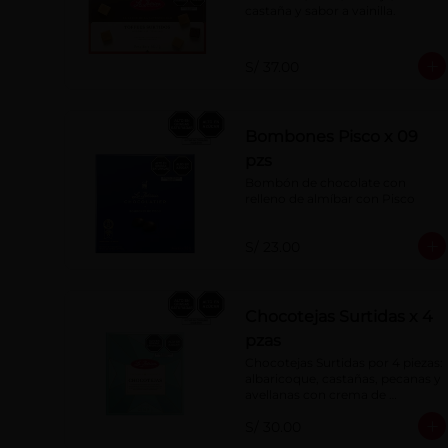
castaña y sabor a vainilla.
S/ 37.00
Bombones Pisco x 09
pzs
Bombón de chocolate con 
relleno de almíbar con Pisco
S/ 23.00
Chocotejas Surtidas x 4
pzas
Chocotejas Surtidas por 4 piezas: 
albaricoque, castañas, pecanas y 
avellanas con crema de 
avellanas. Rellenas con manjar 
S/ 30.00
de olla.