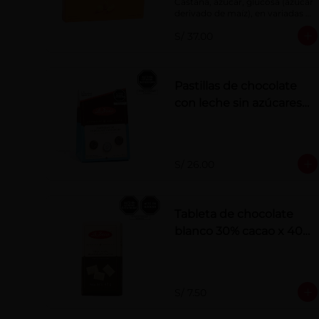
Castaña, azúcar, glucosa (azúcar 
derivado de maíz), en variadas 
formas.
S/ 37.00
Pastillas de chocolate
con leche sin azúcares
añadidos
S/ 26.00
Tableta de chocolate
blanco 30% cacao x 40
g
S/ 7.50