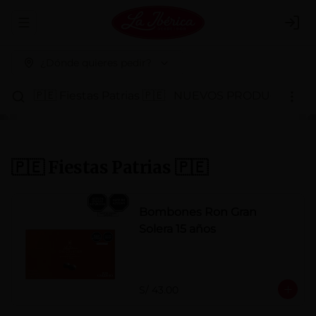
Abrir menu de navegación
Logi
¿Dónde quieres pedir?
🇵🇪 Fiestas Patrias 🇵🇪
NUEVOS PRODUCTOS
P
🇵🇪 Fiestas Patrias 🇵🇪
Bombones Ron Gran
Solera 15 años
S/ 43.00