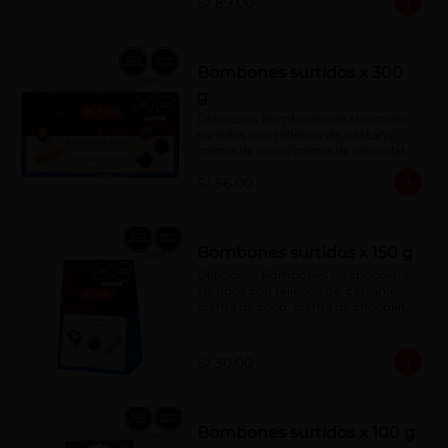
S/ 89.00
menta, barquillo relleno de crema de 
castaña con pasta de cacao, 
confitura de ciruela, mazapán de 
castaña, caramelo blando sabor a 
vainilla, turrón. Cobertura de 
Bombones surtidos x 300
chocolate: 52% cacao.
g
Deliciosos Bombones de chocolate 
surtidos con rellenos de: castaña, 
crema de coco, crema de chocolate, 
crema de leche, crema sabor a 
S/ 56.00
menta, barquillo relleno de crema de 
castaña con pasta de cacao, 
confitura de ciruela, mazapán de 
castaña, caramelo blando sabor a 
vainilla, turrón. Cobertura de 
Bombones surtidos x 150 g
chocolate: 52% cacao.
Deliciosos Bombones de chocolate 
surtidos con rellenos de: castaña, 
crema de coco, crema de chocolate, 
crema de leche, crema sabor a 
menta, barquillo relleno de crema de 
castaña con pasta de cacao, 
S/ 30.00
confitura de ciruela, mazapán de 
castaña, caramelo blando sabor a 
vainilla, turrón. Cobertura de 
chocolate: 52% cacao.
Bombones surtidos x 100 g