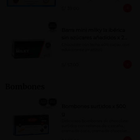
Porcentaje de cacao: 40%
S/ 39.00
Barra mini milky la ibérica
sin azúcares añadidos x 20
g x 20 pzs
Chocolate con leche 40% cacao con 
edulcorante (maltitol).
S/ 57.00
Bombones
Bombones surtidos x 500
g
Deliciosos Bombones de chocolate 
surtidos con rellenos de: castaña, 
crema de coco, crema de chocolate, 
crema de leche, crema sabor a 