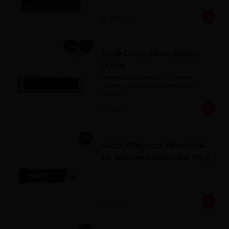
naranja, licor sabor a cereza y whisky 
con café.
S/ 40.00
Barra Chocolatier Estilo
Dubai
Barra de chocolate 52% cacao. 
Rellena de pasta de pistachos y 
kayadif.
S/ 14.00
Barra Milky con Almendra
sin azúcares añadidos 50 g
S/ 8.70