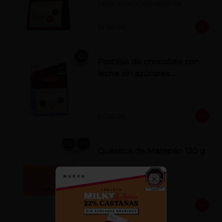
cacao sin azúcares añadidos
S/ 26.00
Pastillas de chocolate con
leche sin azúcares
añadidos
S/ 26.00
Quesitos de Mazapán 120 g
Close
S/ 37.00