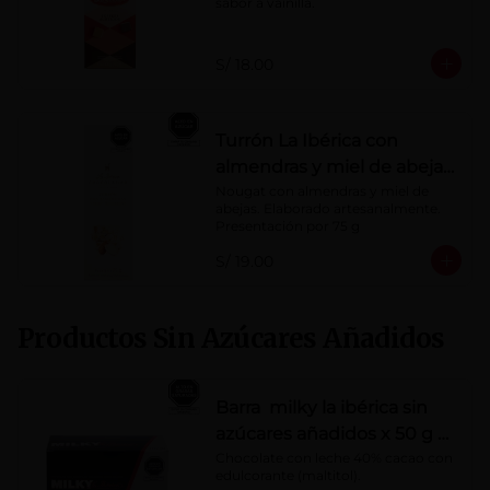
sabor a vainilla.
S/ 18.00
Turrón La Ibérica con
almendras y miel de abeja
x 75g
Nougat con almendras y miel de 
abejas. Elaborado artesanalmente.

Presentación por 75 g
S/ 19.00
Productos Sin Azúcares Añadidos
Barra milky la ibérica sin
azúcares añadidos x 50 g x
10 pzs
Chocolate con leche 40% cacao con 
edulcorante (maltitol).