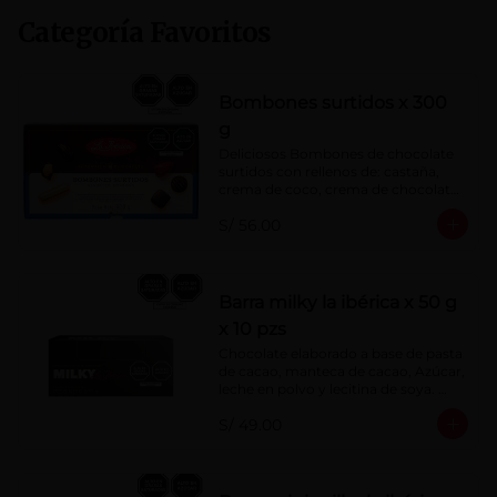
Categoría Favoritos
Bombones surtidos x 300
g
Deliciosos Bombones de chocolate 
surtidos con rellenos de: castaña, 
crema de coco, crema de chocolate, 
crema de leche, crema sabor a 
S/ 56.00
menta, barquillo relleno de crema de 
castaña con pasta de cacao, 
confitura de ciruela, mazapán de 
castaña, caramelo blando sabor a 
vainilla, turrón. Cobertura de 
Barra milky la ibérica x 50 g
chocolate: 52% cacao.
x 10 pzs
Chocolate elaborado a base de pasta 
de cacao, manteca de cacao, Azúcar, 
leche en polvo y lecitina de soya. 
Porcentaje de Cacao: 40%.
S/ 49.00