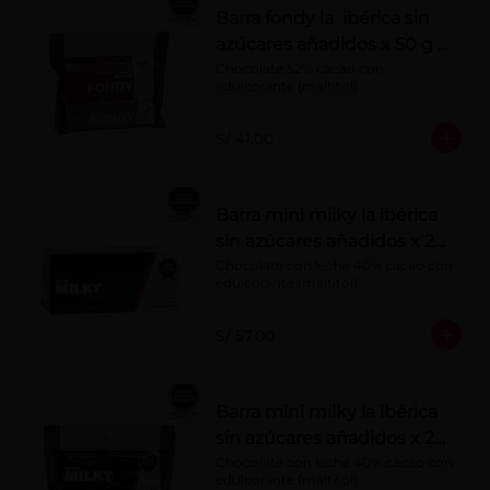
Barra fondy la ibérica sin
azúcares añadidos x 50 g x
6 pzs
Chocolate 52% cacao con 
edulcorante (maltitol)
S/ 41.00
Barra mini milky la ibérica
sin azúcares añadidos x 20
g x 20 pzs
Chocolate con leche 40% cacao con 
edulcorante (maltitol).
S/ 57.00
Barra mini milky la ibérica
sin azúcares añadidos x 20
g x 10 pzs
Chocolate con leche 40% cacao con 
edulcorante (maltitol).