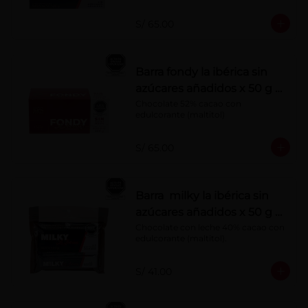
S/ 65.00
Barra fondy la ibérica sin
azúcares añadidos x 50 g x
10 pzs
Chocolate 52% cacao con 
edulcorante (maltitol)
S/ 65.00
Barra milky la ibérica sin
azúcares añadidos x 50 g x
6 pzs
Chocolate con leche 40% cacao con 
edulcorante (maltitol).
S/ 41.00