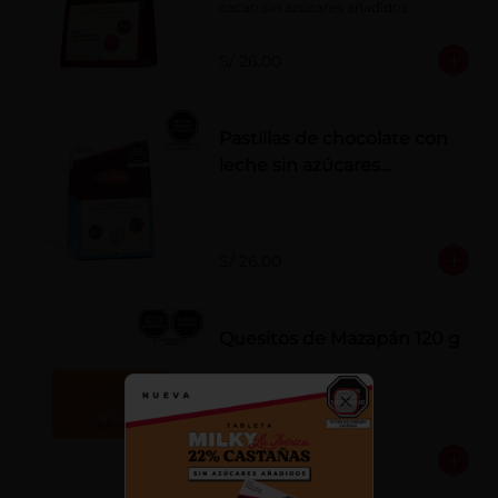
cacao sin azúcares añadidos
S/ 26.00
Pastillas de chocolate con
leche sin azúcares
añadidos
S/ 26.00
Quesitos de Mazapán 120 g
Close
S/ 37.00