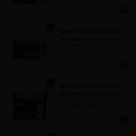
S/ 65.00
Barra fondy la ibérica sin
azúcares añadidos x 50 g x
10 pzs
Chocolate 52% cacao con 
edulcorante (maltitol)
S/ 65.00
Barra milky la ibérica sin
azúcares añadidos x 50 g x
6 pzs
Chocolate con leche 40% cacao con 
edulcorante (maltitol).
S/ 41.00