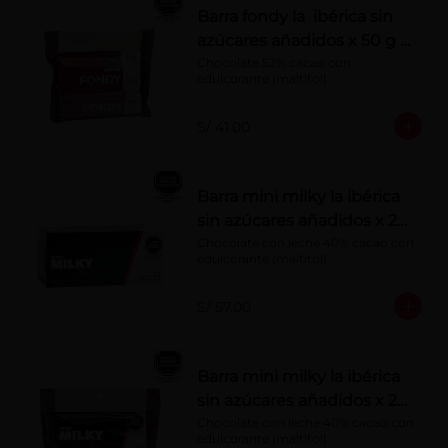
Barra fondy la ibérica sin
azúcares añadidos x 50 g x
6 pzs
Chocolate 52% cacao con 
edulcorante (maltitol)
S/ 41.00
Barra mini milky la ibérica
sin azúcares añadidos x 20
g x 20 pzs
Chocolate con leche 40% cacao con 
edulcorante (maltitol).
S/ 57.00
Barra mini milky la ibérica
sin azúcares añadidos x 20
g x 10 pzs
Chocolate con leche 40% cacao con 
edulcorante (maltitol).