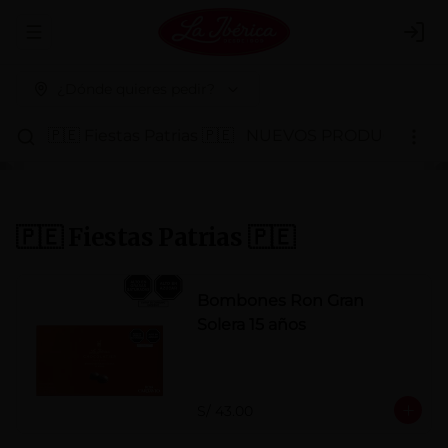
Abrir menu de navegación
Logi
¿Dónde quieres pedir?
🇵🇪 Fiestas Patrias 🇵🇪
NUEVOS PRODUCTOS
P
🇵🇪 Fiestas Patrias 🇵🇪
Bombones Ron Gran
Solera 15 años
S/ 43.00