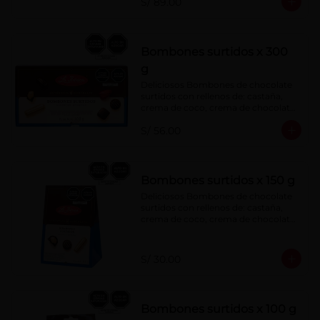
S/ 89.00
menta, barquillo relleno de crema de 
castaña con pasta de cacao, 
confitura de ciruela, mazapán de 
castaña, caramelo blando sabor a 
vainilla, turrón. Cobertura de 
Bombones surtidos x 300
chocolate: 52% cacao.
g
Deliciosos Bombones de chocolate 
surtidos con rellenos de: castaña, 
crema de coco, crema de chocolate, 
crema de leche, crema sabor a 
S/ 56.00
menta, barquillo relleno de crema de 
castaña con pasta de cacao, 
confitura de ciruela, mazapán de 
castaña, caramelo blando sabor a 
vainilla, turrón. Cobertura de 
Bombones surtidos x 150 g
chocolate: 52% cacao.
Deliciosos Bombones de chocolate 
surtidos con rellenos de: castaña, 
crema de coco, crema de chocolate, 
crema de leche, crema sabor a 
menta, barquillo relleno de crema de 
castaña con pasta de cacao, 
S/ 30.00
confitura de ciruela, mazapán de 
castaña, caramelo blando sabor a 
vainilla, turrón. Cobertura de 
chocolate: 52% cacao.
Bombones surtidos x 100 g