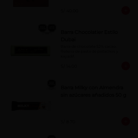
naranja, licor sabor a cereza y whisky 
con café.
S/ 40.00
Barra Chocolatier Estilo
Dubai
Barra de chocolate 52% cacao. 
Rellena de pasta de pistachos y 
kayadif.
S/ 14.00
Barra Milky con Almendra
sin azúcares añadidos 50 g
S/ 8.70