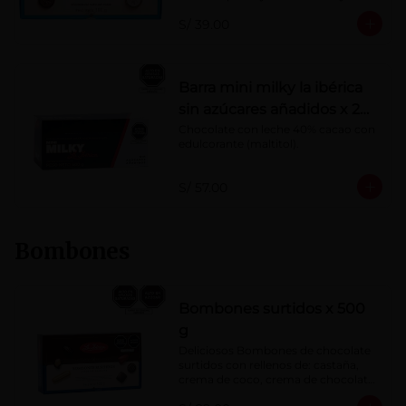
Porcentaje de cacao: 40%
S/ 39.00
Barra mini milky la ibérica
sin azúcares añadidos x 20
g x 20 pzs
Chocolate con leche 40% cacao con 
edulcorante (maltitol).
S/ 57.00
Bombones
Bombones surtidos x 500
g
Deliciosos Bombones de chocolate 
surtidos con rellenos de: castaña, 
crema de coco, crema de chocolate, 
crema de leche, crema sabor a 