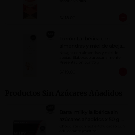
sabor a vainilla.
S/ 18.00
Turrón La Ibérica con
almendras y miel de abeja
x 75g
Nougat con almendras y miel de 
abejas. Elaborado artesanalmente.

Presentación por 75 g
S/ 19.00
Productos Sin Azúcares Añadidos
Barra milky la ibérica sin
azúcares añadidos x 50 g x
10 pzs
Chocolate con leche 40% cacao con 
edulcorante (maltitol).