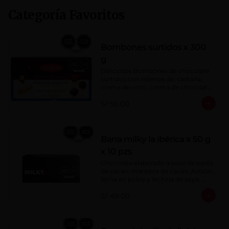
Categoría Favoritos
Bombones surtidos x 300
g
Deliciosos Bombones de chocolate 
surtidos con rellenos de: castaña, 
crema de coco, crema de chocolate, 
crema de leche, crema sabor a 
S/ 56.00
menta, barquillo relleno de crema de 
castaña con pasta de cacao, 
confitura de ciruela, mazapán de 
castaña, caramelo blando sabor a 
vainilla, turrón. Cobertura de 
Barra milky la ibérica x 50 g
chocolate: 52% cacao.
x 10 pzs
Chocolate elaborado a base de pasta 
de cacao, manteca de cacao, Azúcar, 
leche en polvo y lecitina de soya. 
Porcentaje de Cacao: 40%.
S/ 49.00