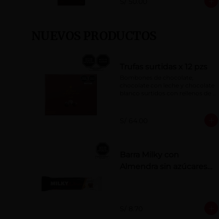
S/ 50.00
NUEVOS PRODUCTOS
Trufas surtidas x 12 pzs
Bombones de chocolate, 
chocolate con leche y chocolate 
blanco surtidos con rellenos de 
crema con pisco, brandy, ron, 
licor sabor a naranja, licor sabor 
a cereza y whisky con café.
S/ 64.00
Barra Milky con
Almendra sin azúcares
añadidos 50 g
S/ 8.70