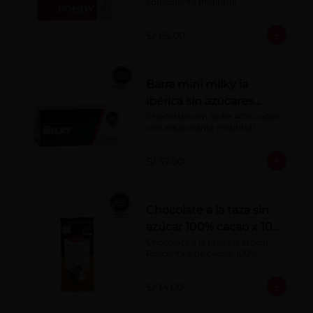
edulcorante (maltitol)
S/ 65.00
Barra mini milky la
ibérica sin azúcares
añadidos x 20 g x 20 pzs
Chocolate con leche 40% cacao 
con edulcorante (maltitol).
S/ 57.00
Chocolate a la taza sin
azúcar 100% cacao x 100
g
Chocolate a la taza sin azúcar. 
Porcentaje de cacao: 100%
S/ 14.00