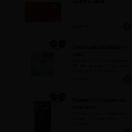
Solera 15 años
S/ 43.00
Chocotejas Surtidas x 4
pzas
Chocotejas Surtidas por 4 piezas: 
albaricoque, castañas, pecanas y 
avellanas con crema de 
avellanas. Rellenas con manjar 
S/ 30.00
de olla.
Tableta Chocolatier de
82% cacao
Tableta de chocolate elaborada 
artesanalmente con fino cacao 
Chuncho.