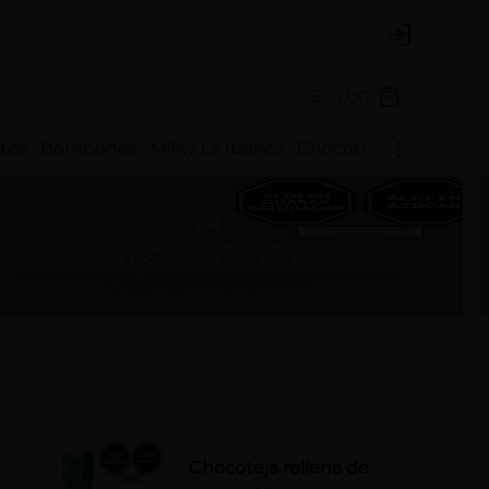
Login
S/ 0.00
itos
Bombones
Milky La Ibérica
Chocotejas
Fondy La 
Chocoteja rellena de