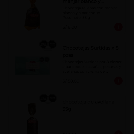
manjar blanco y
albaricoque 35 g
Chocoteja rellenas con manjar 
blanco y albaricoque.

Peso neto: 35 g
S/ 8.00
Chocotejas Surtidas x 8
pzas
Chocotejas Surtidas por 8 piezas: 
albaricoque, castañas, pecanas y 
avellanas con crema de 
avellanas. Rellenas con manjar 
S/ 58.00
de olla.
chocoteja de avellana
35g