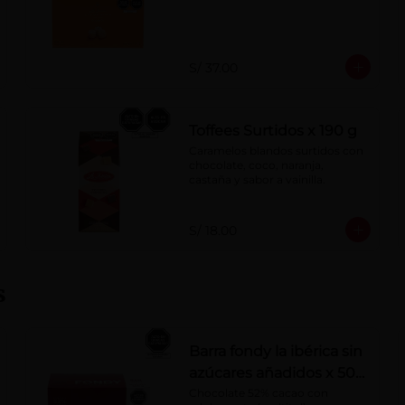
S/ 37.00
Toffees Surtidos x 190 g
Caramelos blandos surtidos con 
chocolate, coco, naranja, 
castaña y sabor a vainilla.
S/ 18.00
s
Barra fondy la ibérica sin
azúcares añadidos x 50
g x 10 pzs
Chocolate 52% cacao con 