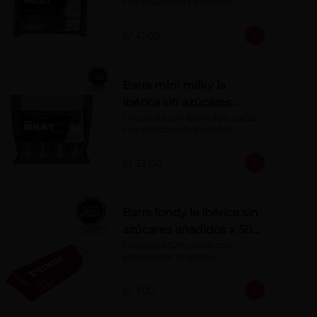
con edulcorante (maltitol).
S/ 41.00
Barra mini milky la
ibérica sin azúcares
añadidos x 20 g x 10 pzs
Chocolate con leche 40% cacao 
con edulcorante (maltitol).
S/ 32.00
Barra fondy la ibérica sin
azúcares añadidos x 50
g
Chocolate 52% cacao con 
edulcorante (maltitol)
S/ 7.00