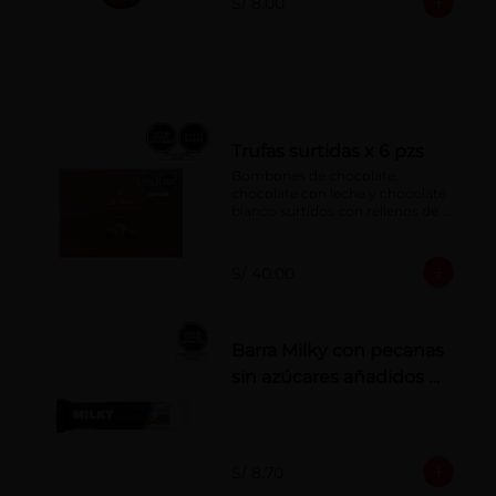
S/ 8.00
Trufas surtidas x 6 pzs
Bombones de chocolate, 
chocolate con leche y chocolate 
blanco surtidos con rellenos de 
crema con pisco, brandy, ron, 
licor sabor a naranja, licor sabor 
a cereza y whisky con café.
S/ 40.00
Barra Milky con pecanas
sin azúcares añadidos x
50 g
S/ 8.70