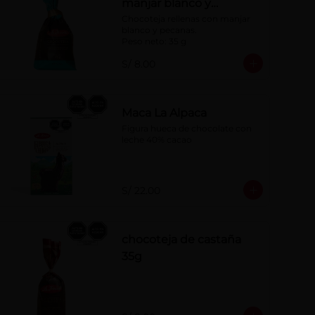
manjar blanco y
pecanas x 35 g
Chocoteja rellenas con manjar 
blanco y pecanas.

Peso neto: 35 g
S/ 8.00
Maca La Alpaca
Figura hueca de chocolate con 
leche 40% cacao
S/ 22.00
chocoteja de castaña
35g