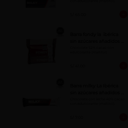
con edulcorante (maltitol).
S/ 65.00
Barra fondy la ibérica
sin azúcares añadidos x
50 g x 6 pzs
Chocolate 52% cacao con 
edulcorante (maltitol)
S/ 41.00
Barra milky La Ibérica
sin azúcares añadidos x
50 g
Chocolate con leche 40% cacao 
con edulcorante (maltitol).
S/ 7.00