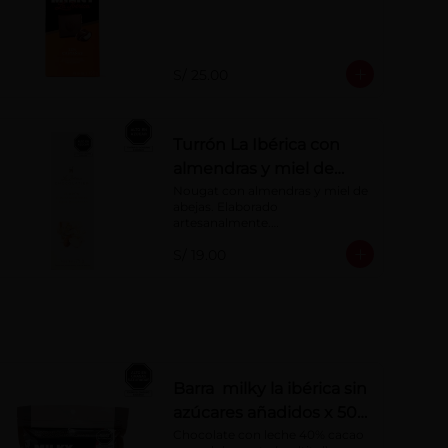
azúcares añadidos
S/ 25.00
Turrón La Ibérica con
almendras y miel de
abeja x 75g
Nougat con almendras y miel de 
abejas. Elaborado 
artesanalmente.

Presentación por 75 g
S/ 19.00
Barra milky la ibérica sin
azúcares añadidos x 50
g x 6 pzs
Chocolate con leche 40% cacao 