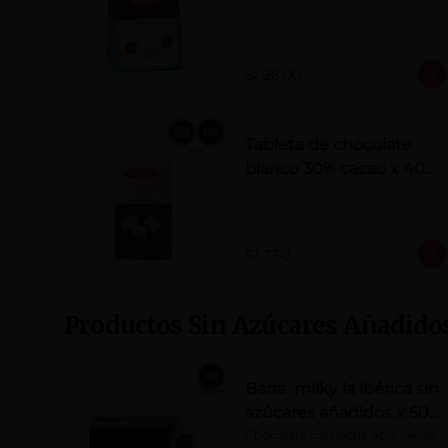
añadidos
S/ 26.00
Tableta de chocolate
blanco 30% cacao x 40
g
S/ 7.50
Productos Sin Azúcares Añadido
Barra milky la ibérica sin
azúcares añadidos x 50
g x 10 pzs
Chocolate con leche 40% cacao 