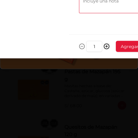
Maca La Alpaca
Figura hueca de chocolate con 
leche 40% cacao
Agrega
S/ 22.00
Pastas de Mazapán 195
g
Masitas hechas a base de: 
Castaña, azúcar, glucosa (azúcar 
derivado de maíz), en variadas 
formas.
S/ 68.00
Quesitos de Mazapán
120 g