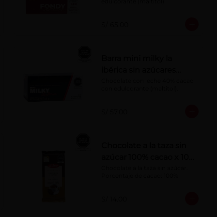
edulcorante (maltitol)
S/ 65.00
Barra mini milky la
ibérica sin azúcares
añadidos x 20 g x 20 pzs
Chocolate con leche 40% cacao 
con edulcorante (maltitol).
S/ 57.00
Chocolate a la taza sin
azúcar 100% cacao x 100
g
Chocolate a la taza sin azúcar. 
Porcentaje de cacao: 100%
S/ 14.00