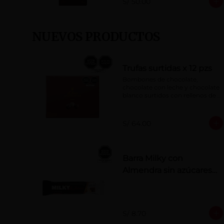
S/ 50.00
NUEVOS PRODUCTOS
Trufas surtidas x 12 pzs
Bombones de chocolate, 
chocolate con leche y chocolate 
blanco surtidos con rellenos de 
crema con pisco, brandy, ron, 
licor sabor a naranja, licor sabor 
a cereza y whisky con café.
S/ 64.00
Barra Milky con
Almendra sin azúcares
añadidos 50 g
S/ 8.70