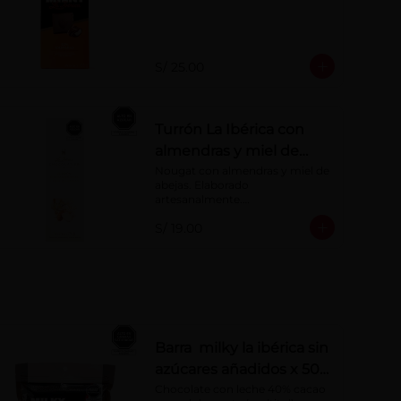
azúcares añadidos
S/ 25.00
Turrón La Ibérica con
almendras y miel de
abeja x 75g
Nougat con almendras y miel de 
abejas. Elaborado 
artesanalmente.

Presentación por 75 g
S/ 19.00
Barra milky la ibérica sin
azúcares añadidos x 50
g x 6 pzs
Chocolate con leche 40% cacao 