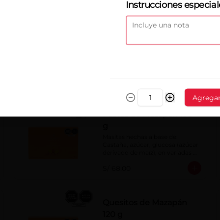
Instrucciones especial
Maca La Alpaca
Figura hueca de chocolate con 
leche 40% cacao
S/ 22.00
Agrega
Pastas de Mazapán 195
g
Masitas hechas a base de: 
Castaña, azúcar, glucosa (azúcar 
derivado de maíz), en variadas 
formas.
S/ 68.00
Quesitos de Mazapán
120 g