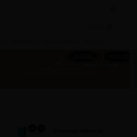
Login
S/ 0.00
itos
Bombones
Milky La Ibérica
Chocotejas
Fondy La 
Chocoteja rellena de