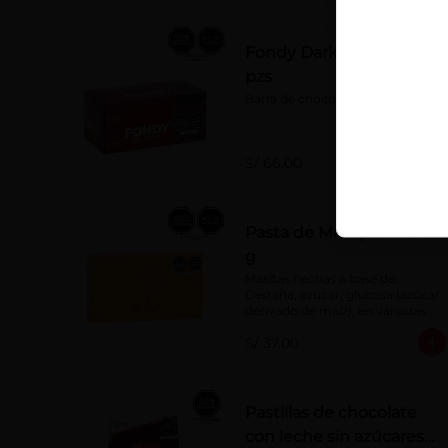
Fondy Dark x 50 g x 10
pzs
Barra de chocolate 62% cacao
S/ 66.00
Pasta de Mazapán x 90
g
Masitas hechas a base de: 
Castaña, azúcar, glucosa (azúcar 
derivado de maíz), en variadas 
formas.
S/ 37.00
Pastillas de chocolate
con leche sin azúcares