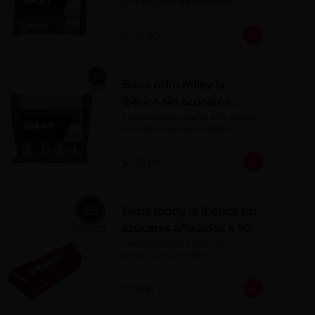
con edulcorante (maltitol).
S/ 41.00
Barra mini milky la
ibérica sin azúcares
añadidos x 20 g x 10 pzs
Chocolate con leche 40% cacao 
con edulcorante (maltitol).
S/ 32.00
Barra fondy la ibérica sin
azúcares añadidos x 50
g
Chocolate 52% cacao con 
edulcorante (maltitol)
S/ 7.00