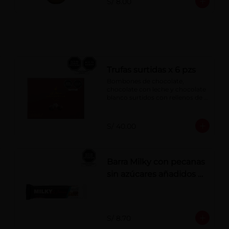
S/ 8.00
Trufas surtidas x 6 pzs
Bombones de chocolate, 
chocolate con leche y chocolate 
blanco surtidos con rellenos de 
crema con pisco, brandy, ron, 
licor sabor a naranja, licor sabor 
a cereza y whisky con café.
S/ 40.00
Barra Milky con pecanas
sin azúcares añadidos x
50 g
S/ 8.70