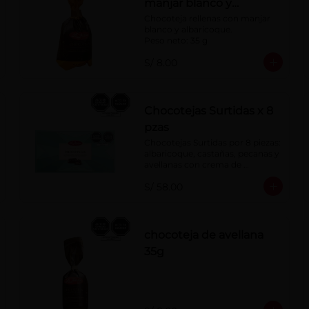
manjar blanco y
albaricoque 35 g
Chocoteja rellenas con manjar 
blanco y albaricoque.

Peso neto: 35 g
S/ 8.00
Chocotejas Surtidas x 8
pzas
Chocotejas Surtidas por 8 piezas: 
albaricoque, castañas, pecanas y 
avellanas con crema de 
avellanas. Rellenas con manjar 
S/ 58.00
de olla.
chocoteja de avellana
35g