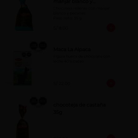
manjar blanco y
pecanas x 35 g
Chocoteja rellenas con manjar 
blanco y pecanas.

Peso neto: 35 g
S/ 8.00
Maca La Alpaca
Figura hueca de chocolate con 
leche 40% cacao
S/ 22.00
chocoteja de castaña
35g