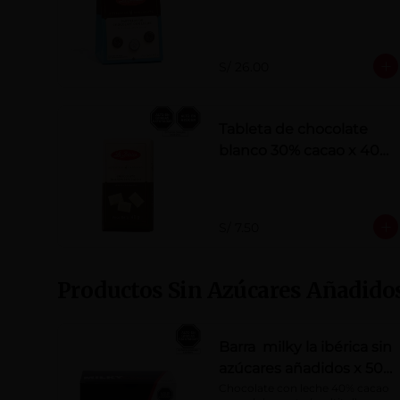
añadidos
S/ 26.00
Tableta de chocolate
blanco 30% cacao x 40
g
S/ 7.50
Productos Sin Azúcares Añadido
Barra milky la ibérica sin
azúcares añadidos x 50
g x 10 pzs
Chocolate con leche 40% cacao 