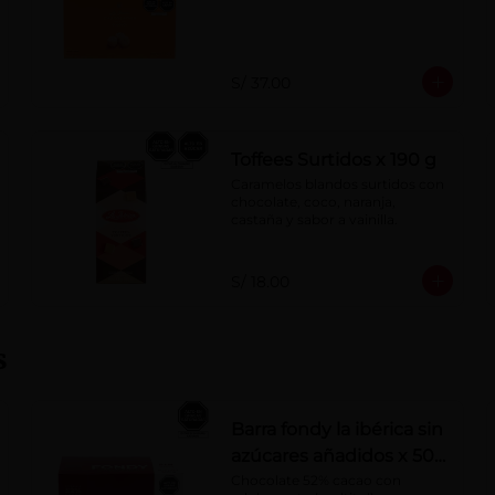
S/ 37.00
Toffees Surtidos x 190 g
Caramelos blandos surtidos con 
chocolate, coco, naranja, 
castaña y sabor a vainilla.
S/ 18.00
s
Barra fondy la ibérica sin
azúcares añadidos x 50
g x 10 pzs
Chocolate 52% cacao con 