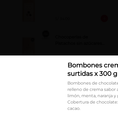
añadidos x 100 g
S/ 34.00
Chocoperlas de
Pistachos sin azúcares
añadidos x 100 g
Bombones cre
S/ 34.00
Cl
surtidas x 300 g
Bombones de chocolat
Fondy Dark 50 g
relleno de crema sabor a
limón, menta, naranja y 
Cobertura de chocolate
cacao.
S/ 7.00