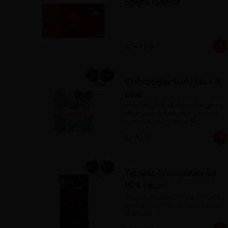
Solera 15 años
S/ 43.00
Chocotejas Surtidas x 4
pzas
Chocotejas Surtidas por 4 piezas: 
albaricoque, castañas, pecanas y 
avellanas con crema de 
avellanas. Rellenas con manjar 
S/ 30.00
de olla.
Tableta Chocolatier de
82% cacao
Tableta de chocolate elaborada 
artesanalmente con fino cacao 
Chuncho.