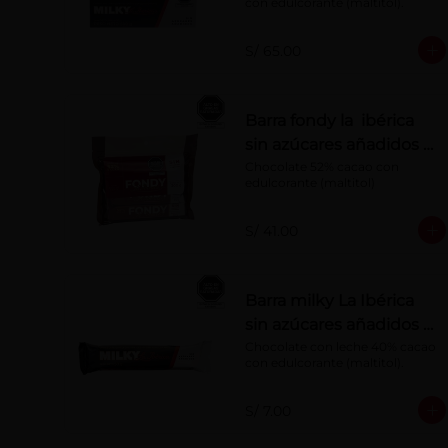
con edulcorante (maltitol).
S/ 65.00
Barra fondy la ibérica
sin azúcares añadidos x
50 g x 6 pzs
Chocolate 52% cacao con 
edulcorante (maltitol)
S/ 41.00
Barra milky La Ibérica
sin azúcares añadidos x
50 g
Chocolate con leche 40% cacao 
con edulcorante (maltitol).
S/ 7.00