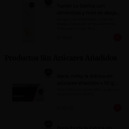
Turrón La Ibérica con
almendras y miel de abeja
x 75g
Nougat con almendras y miel de 
abejas. Elaborado artesanalmente.

Presentación por 75 g
S/ 19.00
Productos Sin Azúcares Añadidos
Barra milky la ibérica sin
azúcares añadidos x 50 g x
10 pzs
Chocolate con leche 40% cacao con 
edulcorante (maltitol).
S/ 65.00
Barra fondy la ibérica sin