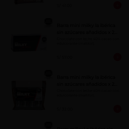
S/ 41.00
Barra mini milky la ibérica
sin azúcares añadidos x 20
g x 20 pzs
Chocolate con leche 40% cacao con 
edulcorante (maltitol).
S/ 57.00
Barra mini milky la ibérica
sin azúcares añadidos x 20
g x 10 pzs
Chocolate con leche 40% cacao con 
edulcorante (maltitol).
S/ 32.00