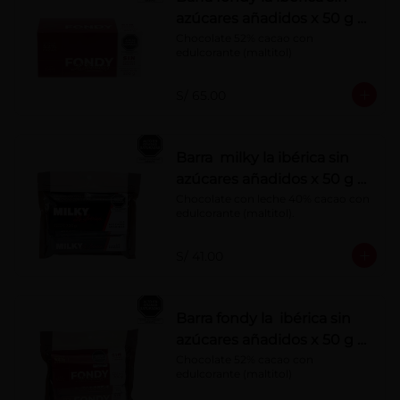
azúcares añadidos x 50 g x
10 pzs
Chocolate 52% cacao con 
edulcorante (maltitol)
S/ 65.00
Barra milky la ibérica sin
azúcares añadidos x 50 g x
6 pzs
Chocolate con leche 40% cacao con 
edulcorante (maltitol).
S/ 41.00
Barra fondy la ibérica sin
azúcares añadidos x 50 g x
6 pzs
Chocolate 52% cacao con 
edulcorante (maltitol)