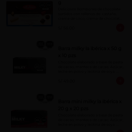
g
Deliciosos Bombones de chocolate 
surtidos con rellenos de: castaña, 
crema de coco, crema de chocolate, 
crema de leche, crema sabor a 
S/ 56.00
menta, barquillo relleno de crema de 
castaña con pasta de cacao, 
confitura de ciruela, mazapán de 
castaña, caramelo blando sabor a 
vainilla, turrón. Cobertura de 
Barra milky la ibérica x 50 g
chocolate: 52% cacao.
x 10 pzs
Chocolate elaborado a base de pasta 
de cacao, manteca de cacao, Azúcar, 
leche en polvo y lecitina de soya. 
Porcentaje de Cacao: 40%.
S/ 49.00
Barra mini milky la ibérica x
20 g x 20 pzs
Chocolate elaborado a base de pasta 
de cacao, manteca de cacao, Azúcar, 
leche en polvo y lecitina de soya. 
Porcentaje de Cacao: 40%.