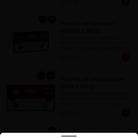
S/ 42.00
Pastillas de chocolate
fondant x 300 g
Chocolate semi dulce (sin leche), 
elaborado a base de pasta de cacao, 
azúcar, manteca de cacao y lecitina 
de soya. Porcentaje de Cacao: 52%
S/ 39.00
Pastillas de chocolate con
leche x 300 g
Chocolate elaborado a base de pasta 
de cacao, manteca de cacao, azúcar, 
leche en polvo y lecitina de soya. 
Porcentaje de cacao: 40%
S/ 39.00
Barra mini milky la ibérica