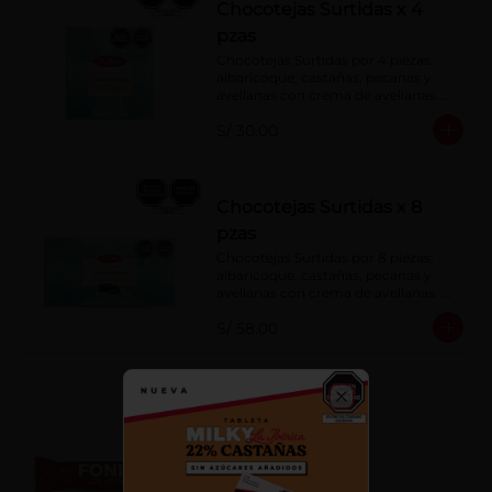
Chocotejas Surtidas x 4
pzas
Chocotejas Surtidas por 4 piezas: 
albaricoque, castañas, pecanas y 
avellanas con crema de avellanas. 
Rellenas con manjar de olla.
S/ 30.00
Chocotejas Surtidas x 8
pzas
Chocotejas Surtidas por 8 piezas: 
albaricoque, castañas, pecanas y 
avellanas con crema de avellanas. 
Rellenas con manjar de olla.
S/ 58.00
Fondy Dark 50 g
Close